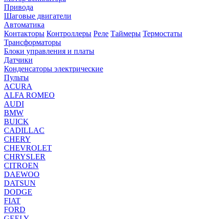
Привода
Шаговые двигатели
Автоматика
Контакторы
Контроллеры
Реле
Таймеры
Термостаты
Трансформаторы
Блоки управления и платы
Датчики
Конденсаторы электрические
Пульты
ACURA
ALFA ROMEO
AUDI
BMW
BUICK
CADILLAC
CHERY
CHEVROLET
CHRYSLER
CITROEN
DAEWOO
DATSUN
DODGE
FIAT
FORD
GEELY