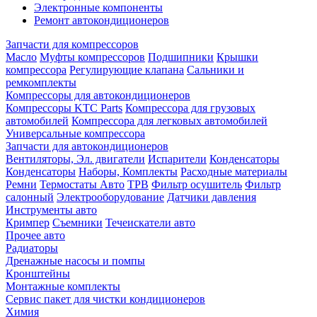
Электронные компоненты
Ремонт автокондиционеров
Запчасти для компрессоров
Масло
Муфты компрессоров
Подшипники
Крышки
компрессора
Регулирующие клапана
Сальники и
ремкомплекты
Компрессоры для автокондиционеров
Компрессоры KTC Parts
Компрессора для грузовых
автомобилей
Компрессора для легковых автомобилей
Универсальные компрессора
Запчасти для автокондиционеров
Вентиляторы, Эл. двигатели
Испарители
Конденсаторы
Конденсаторы
Наборы, Комплекты
Расходные материалы
Ремни
Термостаты Авто
ТРВ
Фильтр осушитель
Фильтр
салонный
Электрооборудование
Датчики давления
Инструменты авто
Кримпер
Съемники
Течеискатели авто
Прочее авто
Радиаторы
Дренажные насосы и помпы
Кронштейны
Монтажные комплекты
Сервис пакет для чистки кондиционеров
Химия