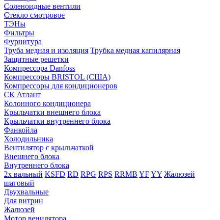
Соленоидные вентили
Стекло смотровое
ТЭНы
Фильтры
Фурнитура
Труба медная и изоляция
Трубка медная капилярная
Защитные решетки
Компрессора Danfoss
Компрессоры BRISTOL (США)
Компрессоры для кондиционеров
СК Атлант
Колонного кондиционера
Крыльчатки внешнего блока
Крыльчатки внутреннего блока
Фанкойла
Холодильника
Вентилятор с крыльчаткой
Внешнего блока
Внутреннего блока
2х вальный
KSFD
RD
RPG
RPS
RRMB
YF
YY
Жалюзей
шаговый
Двухвальные
Для витрин
Жалюзей
Мотор венилятора