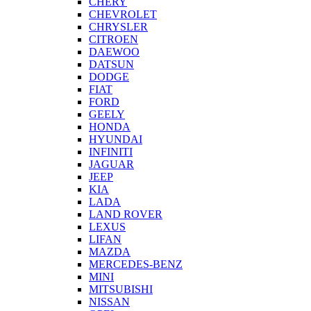
CHERY
CHEVROLET
CHRYSLER
CITROEN
DAEWOO
DATSUN
DODGE
FIAT
FORD
GEELY
HONDA
HYUNDAI
INFINITI
JAGUAR
JEEP
KIA
LADA
LAND ROVER
LEXUS
LIFAN
MAZDA
MERCEDES-BENZ
MINI
MITSUBISHI
NISSAN