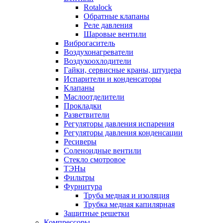
Rotalock
Обратные клапаны
Реле давления
Шаровые вентили
Виброгаситель
Воздухонагреватели
Воздухоохлодители
Гайки, сервисные краны, штуцера
Испарители и конденсаторы
Клапаны
Маслоотделители
Прокладки
Разветвители
Регуляторы давления испарения
Регуляторы давления конденсации
Ресиверы
Соленоидные вентили
Стекло смотровое
ТЭНы
Фильтры
Фурнитура
Труба медная и изоляция
Трубка медная капилярная
Защитные решетки
Компрессоры