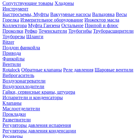
Сопутствующие товары
Хладоны
Инструмент
Быстросъемы, Муфты
Вакуумные насосы
Вальцовка
Весы
Горелка
Измерительное оборудование
Инжектор масла
Коллектора
Муфта Ганзена
Остальное
Припой и флюс
Проколки
Рефко
Течеискатели
Трубогибы
Труборасширители
Труборезы
Шланги
Bitzer
Поддон фанкойла
Привода
Фанкойлы
Вентили
Rotalock
Обратные клапаны
Реле давления
Шаровые вентили
Виброгаситель
Воздухонагреватели
Воздухоохлодители
Гайки, сервисные краны, штуцера
Испарители и конденсаторы
Клапаны
Маслоотделители
Прокладки
Разветвители
Регуляторы давления испарения
Регуляторы давления конденсации
Ресиверы