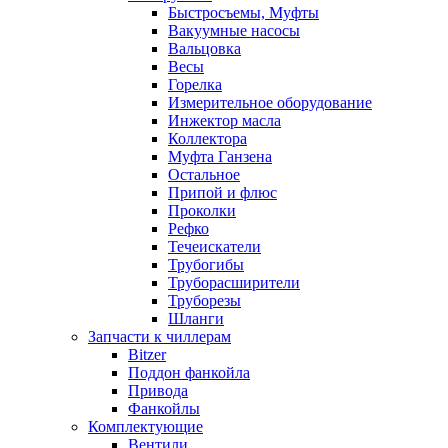
Быстросъемы, Муфты
Вакуумные насосы
Вальцовка
Весы
Горелка
Измерительное оборудование
Инжектор масла
Коллектора
Муфта Ганзена
Остальное
Припой и флюс
Проколки
Рефко
Течеискатели
Трубогибы
Труборасширители
Труборезы
Шланги
Запчасти к чиллерам
Bitzer
Поддон фанкойла
Привода
Фанкойлы
Комплектующие
Вентили