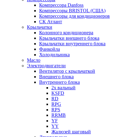
Компрессора Danfoss
Компрессоры BRISTOL (США)
Компрессоры для кондиционеров
СК Атлант
Крыльчатки
Колонного кондиционера
Крыльчатки внешнего блока
Крыльчатки внутреннего блока
Фанкойла
Холодильника
Масло
Электродвигатели
Вентилятор с крыльчаткой
Внешнего блока
Внутреннего блока
2х вальный
KSFD
RD
RPG
RPS
RRMB
YF
YY
Жалюзей шаговый