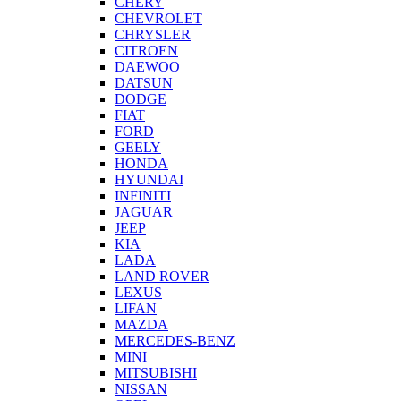
CHERY
CHEVROLET
CHRYSLER
CITROEN
DAEWOO
DATSUN
DODGE
FIAT
FORD
GEELY
HONDA
HYUNDAI
INFINITI
JAGUAR
JEEP
KIA
LADA
LAND ROVER
LEXUS
LIFAN
MAZDA
MERCEDES-BENZ
MINI
MITSUBISHI
NISSAN