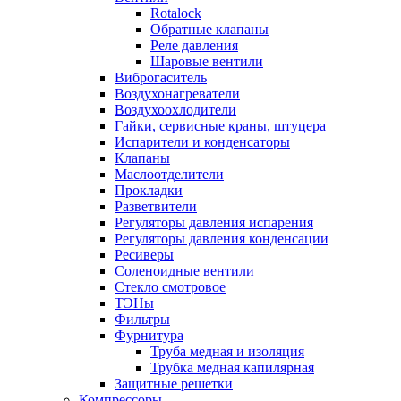
Rotalock
Обратные клапаны
Реле давления
Шаровые вентили
Виброгаситель
Воздухонагреватели
Воздухоохлодители
Гайки, сервисные краны, штуцера
Испарители и конденсаторы
Клапаны
Маслоотделители
Прокладки
Разветвители
Регуляторы давления испарения
Регуляторы давления конденсации
Ресиверы
Соленоидные вентили
Стекло смотровое
ТЭНы
Фильтры
Фурнитура
Труба медная и изоляция
Трубка медная капилярная
Защитные решетки
Компрессоры