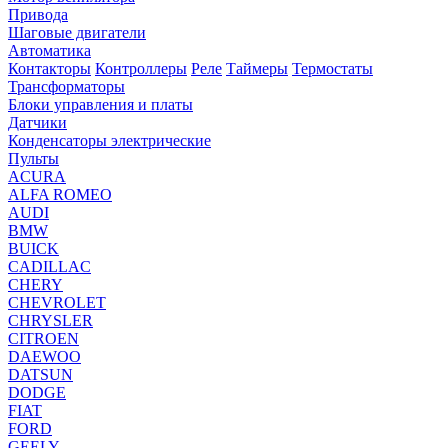
Привода
Шаговые двигатели
Автоматика
Контакторы
Контроллеры
Реле
Таймеры
Термостаты
Трансформаторы
Блоки управления и платы
Датчики
Конденсаторы электрические
Пульты
ACURA
ALFA ROMEO
AUDI
BMW
BUICK
CADILLAC
CHERY
CHEVROLET
CHRYSLER
CITROEN
DAEWOO
DATSUN
DODGE
FIAT
FORD
GEELY