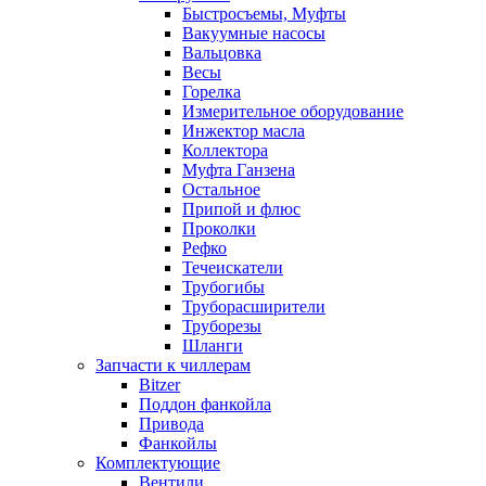
Быстросъемы, Муфты
Вакуумные насосы
Вальцовка
Весы
Горелка
Измерительное оборудование
Инжектор масла
Коллектора
Муфта Ганзена
Остальное
Припой и флюс
Проколки
Рефко
Течеискатели
Трубогибы
Труборасширители
Труборезы
Шланги
Запчасти к чиллерам
Bitzer
Поддон фанкойла
Привода
Фанкойлы
Комплектующие
Вентили