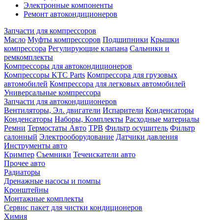
Электронные компоненты
Ремонт автокондиционеров
Запчасти для компрессоров
Масло
Муфты компрессоров
Подшипники
Крышки
компрессора
Регулирующие клапана
Сальники и
ремкомплекты
Компрессоры для автокондиционеров
Компрессоры KTC Parts
Компрессора для грузовых
автомобилей
Компрессора для легковых автомобилей
Универсальные компрессора
Запчасти для автокондиционеров
Вентиляторы, Эл. двигатели
Испарители
Конденсаторы
Конденсаторы
Наборы, Комплекты
Расходные материалы
Ремни
Термостаты Авто
ТРВ
Фильтр осушитель
Фильтр
салонный
Электрооборудование
Датчики давления
Инструменты авто
Кримпер
Съемники
Течеискатели авто
Прочее авто
Радиаторы
Дренажные насосы и помпы
Кронштейны
Монтажные комплекты
Сервис пакет для чистки кондиционеров
Химия