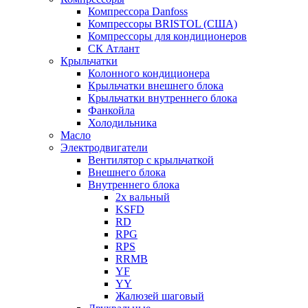
Компрессора Danfoss
Компрессоры BRISTOL (США)
Компрессоры для кондиционеров
СК Атлант
Крыльчатки
Колонного кондиционера
Крыльчатки внешнего блока
Крыльчатки внутреннего блока
Фанкойла
Холодильника
Масло
Электродвигатели
Вентилятор с крыльчаткой
Внешнего блока
Внутреннего блока
2х вальный
KSFD
RD
RPG
RPS
RRMB
YF
YY
Жалюзей шаговый