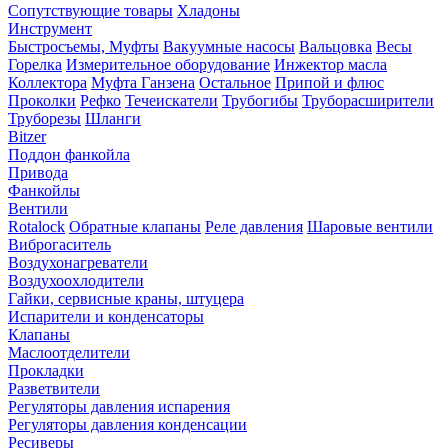
Сопутствующие товары
Хладоны
Инструмент
Быстросъемы, Муфты
Вакуумные насосы
Вальцовка
Весы
Горелка
Измерительное оборудование
Инжектор масла
Коллектора
Муфта Ганзена
Остальное
Припой и флюс
Проколки
Рефко
Течеискатели
Трубогибы
Труборасширители
Труборезы
Шланги
Bitzer
Поддон фанкойла
Привода
Фанкойлы
Вентили
Rotalock
Обратные клапаны
Реле давления
Шаровые вентили
Виброгаситель
Воздухонагреватели
Воздухоохлодители
Гайки, сервисные краны, штуцера
Испарители и конденсаторы
Клапаны
Маслоотделители
Прокладки
Разветвители
Регуляторы давления испарения
Регуляторы давления конденсации
Ресиверы