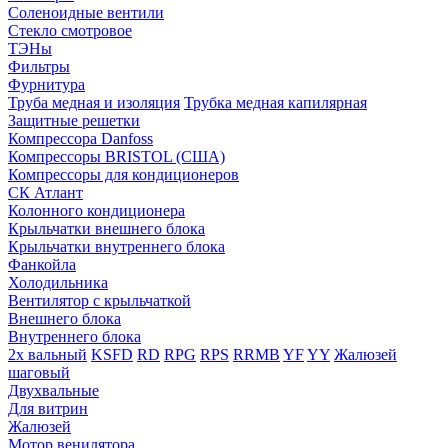
Соленоидные вентили
Стекло смотровое
ТЭНы
Фильтры
Фурнитура
Труба медная и изоляция
Трубка медная капилярная
Защитные решетки
Компрессора Danfoss
Компрессоры BRISTOL (США)
Компрессоры для кондиционеров
СК Атлант
Колонного кондиционера
Крыльчатки внешнего блока
Крыльчатки внутреннего блока
Фанкойла
Холодильника
Вентилятор с крыльчаткой
Внешнего блока
Внутреннего блока
2х вальный
KSFD
RD
RPG
RPS
RRMB
YF
YY
Жалюзей
шаговый
Двухвальные
Для витрин
Жалюзей
Мотор венилятора