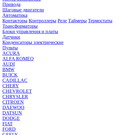
Привода
Шаговые двигатели
Автоматика
Контакторы
Контроллеры
Реле
Таймеры
Термостаты
Трансформаторы
Блоки управления и платы
Датчики
Конденсаторы электрические
Пульты
ACURA
ALFA ROMEO
AUDI
BMW
BUICK
CADILLAC
CHERY
CHEVROLET
CHRYSLER
CITROEN
DAEWOO
DATSUN
DODGE
FIAT
FORD
GEELY