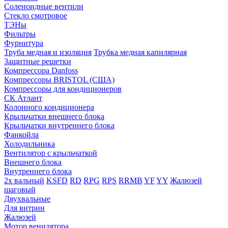
Соленоидные вентили
Стекло смотровое
ТЭНы
Фильтры
Фурнитура
Труба медная и изоляция
Трубка медная капилярная
Защитные решетки
Компрессора Danfoss
Компрессоры BRISTOL (США)
Компрессоры для кондиционеров
СК Атлант
Колонного кондиционера
Крыльчатки внешнего блока
Крыльчатки внутреннего блока
Фанкойла
Холодильника
Вентилятор с крыльчаткой
Внешнего блока
Внутреннего блока
2х вальный
KSFD
RD
RPG
RPS
RRMB
YF
YY
Жалюзей
шаговый
Двухвальные
Для витрин
Жалюзей
Мотор венилятора