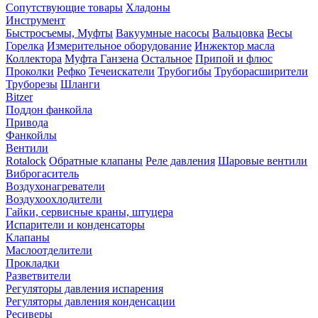
Сопутствующие товары
Хладоны
Инструмент
Быстросъемы, Муфты
Вакуумные насосы
Вальцовка
Весы
Горелка
Измерительное оборудование
Инжектор масла
Коллектора
Муфта Ганзена
Остальное
Припой и флюс
Проколки
Рефко
Течеискатели
Трубогибы
Труборасширители
Труборезы
Шланги
Bitzer
Поддон фанкойла
Привода
Фанкойлы
Вентили
Rotalock
Обратные клапаны
Реле давления
Шаровые вентили
Виброгаситель
Воздухонагреватели
Воздухоохлодители
Гайки, сервисные краны, штуцера
Испарители и конденсаторы
Клапаны
Маслоотделители
Прокладки
Разветвители
Регуляторы давления испарения
Регуляторы давления конденсации
Ресиверы