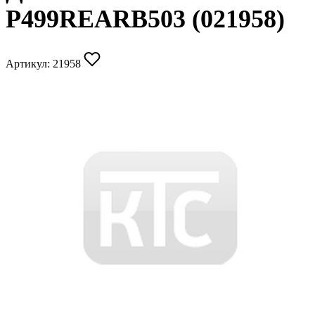
P499REARB503 (021958)
Артикул:
21958