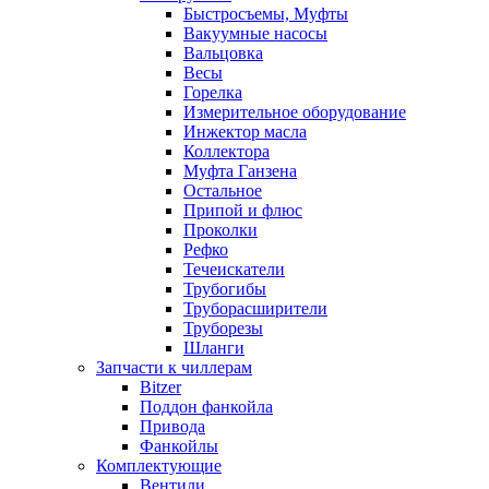
Быстросъемы, Муфты
Вакуумные насосы
Вальцовка
Весы
Горелка
Измерительное оборудование
Инжектор масла
Коллектора
Муфта Ганзена
Остальное
Припой и флюс
Проколки
Рефко
Течеискатели
Трубогибы
Труборасширители
Труборезы
Шланги
Запчасти к чиллерам
Bitzer
Поддон фанкойла
Привода
Фанкойлы
Комплектующие
Вентили