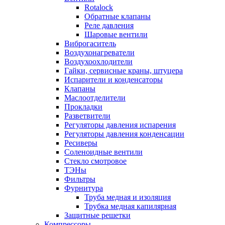
Rotalock
Обратные клапаны
Реле давления
Шаровые вентили
Виброгаситель
Воздухонагреватели
Воздухоохлодители
Гайки, сервисные краны, штуцера
Испарители и конденсаторы
Клапаны
Маслоотделители
Прокладки
Разветвители
Регуляторы давления испарения
Регуляторы давления конденсации
Ресиверы
Соленоидные вентили
Стекло смотровое
ТЭНы
Фильтры
Фурнитура
Труба медная и изоляция
Трубка медная капилярная
Защитные решетки
Компрессоры