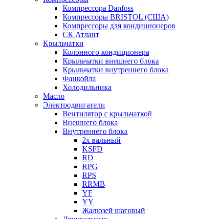
Компрессора Danfoss
Компрессоры BRISTOL (США)
Компрессоры для кондиционеров
СК Атлант
Крыльчатки
Колонного кондиционера
Крыльчатки внешнего блока
Крыльчатки внутреннего блока
Фанкойла
Холодильника
Масло
Электродвигатели
Вентилятор с крыльчаткой
Внешнего блока
Внутреннего блока
2х вальный
KSFD
RD
RPG
RPS
RRMB
YF
YY
Жалюзей шаговый