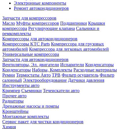
Электронные компоненты
Ремонт автокондиционеров
Запчасти для компрессоров
Масло
Муфты компрессоров
Подшипники
Крышки
компрессора
Регулирующие клапана
Сальники и
ремкомплекты
Компрессоры для автокондиционеров
Компрессоры KTC Parts
Компрессора для грузовых
автомобилей
Компрессора для легковых автомобилей
Универсальные компрессора
Запчасти для автокондиционеров
Вентиляторы, Эл. двигатели
Испарители
Конденсаторы
Конденсаторы
Наборы, Комплекты
Расходные материалы
Ремни
Термостаты Авто
ТРВ
Фильтр осушитель
Фильтр
салонный
Электрооборудование
Датчики давления
Инструменты авто
Кримпер
Съемники
Течеискатели авто
Прочее авто
Радиаторы
Дренажные насосы и помпы
Кронштейны
Монтажные комплекты
Сервис пакет для чистки кондиционеров
Химия