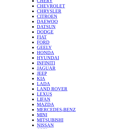
CHERY
CHEVROLET
CHRYSLER
CITROEN
DAEWOO
DATSUN
DODGE
FIAT
FORD
GEELY
HONDA
HYUNDAI
INFINITI
JAGUAR
JEEP
KIA
LADA
LAND ROVER
LEXUS
LIFAN
MAZDA
MERCEDES-BENZ
MINI
MITSUBISHI
NISSAN