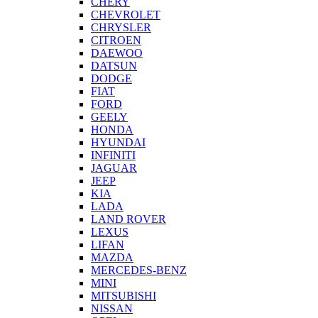
CHERY
CHEVROLET
CHRYSLER
CITROEN
DAEWOO
DATSUN
DODGE
FIAT
FORD
GEELY
HONDA
HYUNDAI
INFINITI
JAGUAR
JEEP
KIA
LADA
LAND ROVER
LEXUS
LIFAN
MAZDA
MERCEDES-BENZ
MINI
MITSUBISHI
NISSAN