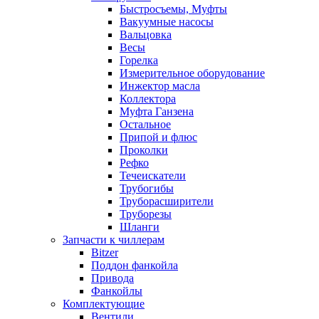
Быстросъемы, Муфты
Вакуумные насосы
Вальцовка
Весы
Горелка
Измерительное оборудование
Инжектор масла
Коллектора
Муфта Ганзена
Остальное
Припой и флюс
Проколки
Рефко
Течеискатели
Трубогибы
Труборасширители
Труборезы
Шланги
Запчасти к чиллерам
Bitzer
Поддон фанкойла
Привода
Фанкойлы
Комплектующие
Вентили