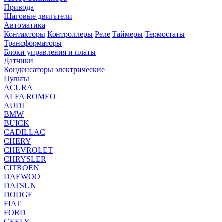
Привода
Шаговые двигатели
Автоматика
Контакторы
Контроллеры
Реле
Таймеры
Термостаты
Трансформаторы
Блоки управления и платы
Датчики
Конденсаторы электрические
Пульты
ACURA
ALFA ROMEO
AUDI
BMW
BUICK
CADILLAC
CHERY
CHEVROLET
CHRYSLER
CITROEN
DAEWOO
DATSUN
DODGE
FIAT
FORD
GEELY