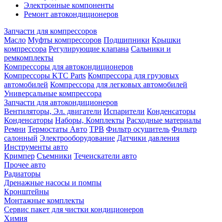
Электронные компоненты
Ремонт автокондиционеров
Запчасти для компрессоров
Масло
Муфты компрессоров
Подшипники
Крышки
компрессора
Регулирующие клапана
Сальники и
ремкомплекты
Компрессоры для автокондиционеров
Компрессоры KTC Parts
Компрессора для грузовых
автомобилей
Компрессора для легковых автомобилей
Универсальные компрессора
Запчасти для автокондиционеров
Вентиляторы, Эл. двигатели
Испарители
Конденсаторы
Конденсаторы
Наборы, Комплекты
Расходные материалы
Ремни
Термостаты Авто
ТРВ
Фильтр осушитель
Фильтр
салонный
Электрооборудование
Датчики давления
Инструменты авто
Кримпер
Съемники
Течеискатели авто
Прочее авто
Радиаторы
Дренажные насосы и помпы
Кронштейны
Монтажные комплекты
Сервис пакет для чистки кондиционеров
Химия