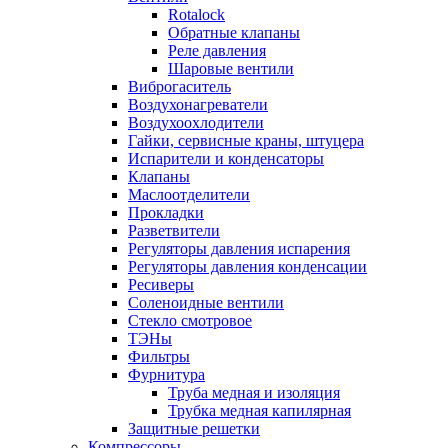
Rotalock
Обратные клапаны
Реле давления
Шаровые вентили
Виброгаситель
Воздухонагреватели
Воздухоохлодители
Гайки, сервисные краны, штуцера
Испарители и конденсаторы
Клапаны
Маслоотделители
Прокладки
Разветвители
Регуляторы давления испарения
Регуляторы давления конденсации
Ресиверы
Соленоидные вентили
Стекло смотровое
ТЭНы
Фильтры
Фурнитура
Труба медная и изоляция
Трубка медная капилярная
Защитные решетки
Компрессоры