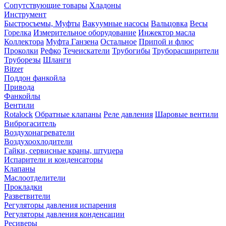
Сопутствующие товары
Хладоны
Инструмент
Быстросъемы, Муфты
Вакуумные насосы
Вальцовка
Весы
Горелка
Измерительное оборудование
Инжектор масла
Коллектора
Муфта Ганзена
Остальное
Припой и флюс
Проколки
Рефко
Течеискатели
Трубогибы
Труборасширители
Труборезы
Шланги
Bitzer
Поддон фанкойла
Привода
Фанкойлы
Вентили
Rotalock
Обратные клапаны
Реле давления
Шаровые вентили
Виброгаситель
Воздухонагреватели
Воздухоохлодители
Гайки, сервисные краны, штуцера
Испарители и конденсаторы
Клапаны
Маслоотделители
Прокладки
Разветвители
Регуляторы давления испарения
Регуляторы давления конденсации
Ресиверы