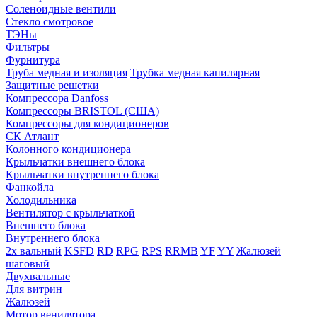
Соленоидные вентили
Стекло смотровое
ТЭНы
Фильтры
Фурнитура
Труба медная и изоляция
Трубка медная капилярная
Защитные решетки
Компрессора Danfoss
Компрессоры BRISTOL (США)
Компрессоры для кондиционеров
СК Атлант
Колонного кондиционера
Крыльчатки внешнего блока
Крыльчатки внутреннего блока
Фанкойла
Холодильника
Вентилятор с крыльчаткой
Внешнего блока
Внутреннего блока
2х вальный
KSFD
RD
RPG
RPS
RRMB
YF
YY
Жалюзей
шаговый
Двухвальные
Для витрин
Жалюзей
Мотор венилятора