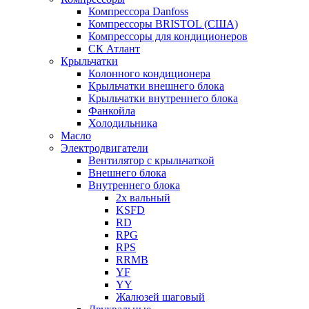
Компрессора Danfoss
Компрессоры BRISTOL (США)
Компрессоры для кондиционеров
СК Атлант
Крыльчатки
Колонного кондиционера
Крыльчатки внешнего блока
Крыльчатки внутреннего блока
Фанкойла
Холодильника
Масло
Электродвигатели
Вентилятор с крыльчаткой
Внешнего блока
Внутреннего блока
2х вальный
KSFD
RD
RPG
RPS
RRMB
YF
YY
Жалюзей шаговый