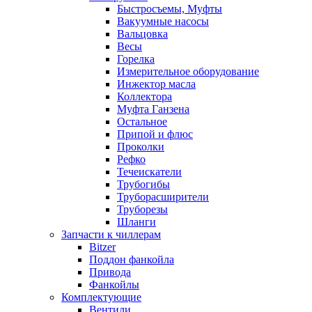
Быстросъемы, Муфты
Вакуумные насосы
Вальцовка
Весы
Горелка
Измерительное оборудование
Инжектор масла
Коллектора
Муфта Ганзена
Остальное
Припой и флюс
Проколки
Рефко
Течеискатели
Трубогибы
Труборасширители
Труборезы
Шланги
Запчасти к чиллерам
Bitzer
Поддон фанкойла
Привода
Фанкойлы
Комплектующие
Вентили