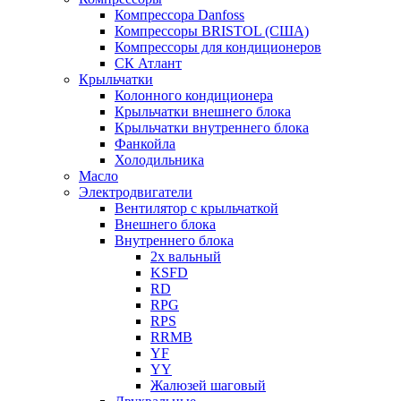
Компрессора Danfoss
Компрессоры BRISTOL (США)
Компрессоры для кондиционеров
СК Атлант
Крыльчатки
Колонного кондиционера
Крыльчатки внешнего блока
Крыльчатки внутреннего блока
Фанкойла
Холодильника
Масло
Электродвигатели
Вентилятор с крыльчаткой
Внешнего блока
Внутреннего блока
2х вальный
KSFD
RD
RPG
RPS
RRMB
YF
YY
Жалюзей шаговый