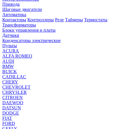
Привода
Шаговые двигатели
Автоматика
Контакторы
Контроллеры
Реле
Таймеры
Термостаты
Трансформаторы
Блоки управления и платы
Датчики
Конденсаторы электрические
Пульты
ACURA
ALFA ROMEO
AUDI
BMW
BUICK
CADILLAC
CHERY
CHEVROLET
CHRYSLER
CITROEN
DAEWOO
DATSUN
DODGE
FIAT
FORD
GEELY