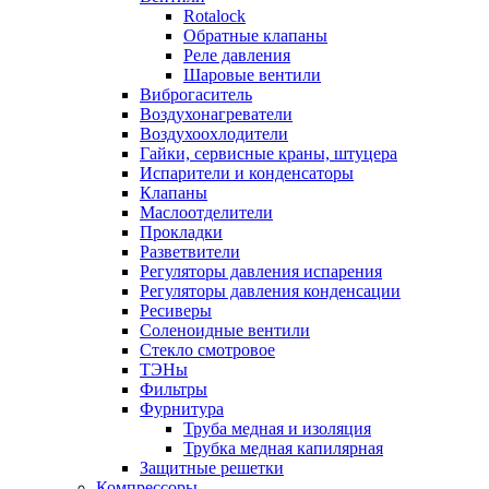
Rotalock
Обратные клапаны
Реле давления
Шаровые вентили
Виброгаситель
Воздухонагреватели
Воздухоохлодители
Гайки, сервисные краны, штуцера
Испарители и конденсаторы
Клапаны
Маслоотделители
Прокладки
Разветвители
Регуляторы давления испарения
Регуляторы давления конденсации
Ресиверы
Соленоидные вентили
Стекло смотровое
ТЭНы
Фильтры
Фурнитура
Труба медная и изоляция
Трубка медная капилярная
Защитные решетки
Компрессоры