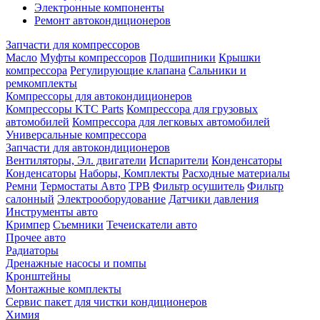
Электронные компоненты
Ремонт автокондиционеров
Запчасти для компрессоров
Масло
Муфты компрессоров
Подшипники
Крышки
компрессора
Регулирующие клапана
Сальники и
ремкомплекты
Компрессоры для автокондиционеров
Компрессоры KTC Parts
Компрессора для грузовых
автомобилей
Компрессора для легковых автомобилей
Универсальные компрессора
Запчасти для автокондиционеров
Вентиляторы, Эл. двигатели
Испарители
Конденсаторы
Конденсаторы
Наборы, Комплекты
Расходные материалы
Ремни
Термостаты Авто
ТРВ
Фильтр осушитель
Фильтр
салонный
Электрооборудование
Датчики давления
Инструменты авто
Кримпер
Съемники
Течеискатели авто
Прочее авто
Радиаторы
Дренажные насосы и помпы
Кронштейны
Монтажные комплекты
Сервис пакет для чистки кондиционеров
Химия