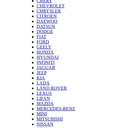
CHERY
CHEVROLET
CHRYSLER
CITROEN
DAEWOO
DATSUN
DODGE
FIAT
FORD
GEELY
HONDA
HYUNDAI
INFINITI
JAGUAR
JEEP
KIA
LADA
LAND ROVER
LEXUS
LIFAN
MAZDA
MERCEDES-BENZ
MINI
MITSUBISHI
NISSAN