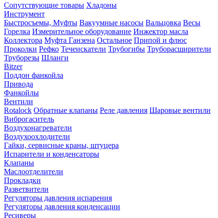
Сопутствующие товары
Хладоны
Инструмент
Быстросъемы, Муфты
Вакуумные насосы
Вальцовка
Весы
Горелка
Измерительное оборудование
Инжектор масла
Коллектора
Муфта Ганзена
Остальное
Припой и флюс
Проколки
Рефко
Течеискатели
Трубогибы
Труборасширители
Труборезы
Шланги
Bitzer
Поддон фанкойла
Привода
Фанкойлы
Вентили
Rotalock
Обратные клапаны
Реле давления
Шаровые вентили
Виброгаситель
Воздухонагреватели
Воздухоохлодители
Гайки, сервисные краны, штуцера
Испарители и конденсаторы
Клапаны
Маслоотделители
Прокладки
Разветвители
Регуляторы давления испарения
Регуляторы давления конденсации
Ресиверы