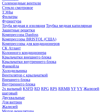
Соленоидные вентили
Стекло смотровое
ТЭНы
Фильтры
Фурнитура
Труба медная и изоляция
Трубка медная капилярная
Защитные решетки
Компрессора Danfoss
Компрессоры BRISTOL (США)
Компрессоры для кондиционеров
СК Атлант
Колонного кондиционера
Крыльчатки внешнего блока
Крыльчатки внутреннего блока
Фанкойла
Холодильника
Вентилятор с крыльчаткой
Внешнего блока
Внутреннего блока
2х вальный
KSFD
RD
RPG
RPS
RRMB
YF
YY
Жалюзей
шаговый
Двухвальные
Для витрин
Жалюзей
Мотор венилятора