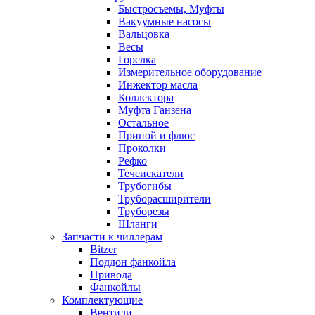
Быстросъемы, Муфты
Вакуумные насосы
Вальцовка
Весы
Горелка
Измерительное оборудование
Инжектор масла
Коллектора
Муфта Ганзена
Остальное
Припой и флюс
Проколки
Рефко
Течеискатели
Трубогибы
Труборасширители
Труборезы
Шланги
Запчасти к чиллерам
Bitzer
Поддон фанкойла
Привода
Фанкойлы
Комплектующие
Вентили