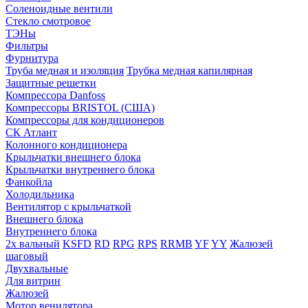
Соленоидные вентили
Стекло смотровое
ТЭНы
Фильтры
Фурнитура
Труба медная и изоляция
Трубка медная капилярная
Защитные решетки
Компрессора Danfoss
Компрессоры BRISTOL (США)
Компрессоры для кондиционеров
СК Атлант
Колонного кондиционера
Крыльчатки внешнего блока
Крыльчатки внутреннего блока
Фанкойла
Холодильника
Вентилятор с крыльчаткой
Внешнего блока
Внутреннего блока
2х вальный
KSFD
RD
RPG
RPS
RRMB
YF
YY
Жалюзей
шаговый
Двухвальные
Для витрин
Жалюзей
Мотор венилятора