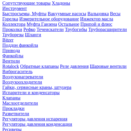
Сопутствующие товары
Хладоны
Инструмент
Быстросъемы, Муфты
Вакуумные насосы
Вальцовка
Весы
Горелка
Измерительное оборудование
Инжектор масла
Коллектора
Муфта Ганзена
Остальное
Припой и флюс
Проколки
Рефко
Течеискатели
Трубогибы
Труборасширители
Труборезы
Шланги
Bitzer
Поддон фанкойла
Привода
Фанкойлы
Вентили
Rotalock
Обратные клапаны
Реле давления
Шаровые вентили
Виброгаситель
Воздухонагреватели
Воздухоохлодители
Гайки, сервисные краны, штуцера
Испарители и конденсаторы
Клапаны
Маслоотделители
Прокладки
Разветвители
Регуляторы давления испарения
Регуляторы давления конденсации
Ресиверы