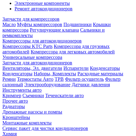
Электронные компоненты
Ремонт автокондиционеров
Запчасти для компрессоров
Масло
Муфты компрессоров
Подшипники
Крышки
компрессора
Регулирующие клапана
Сальники и
ремкомплекты
Компрессоры для автокондиционеров
Компрессоры KTC Parts
Компрессора для грузовых
автомобилей
Компрессора для легковых автомобилей
Универсальные компрессора
Запчасти для автокондиционеров
Вентиляторы, Эл. двигатели
Испарители
Конденсаторы
Конденсаторы
Наборы, Комплекты
Расходные материалы
Ремни
Термостаты Авто
ТРВ
Фильтр осушитель
Фильтр
салонный
Электрооборудование
Датчики давления
Инструменты авто
Кримпер
Съемники
Течеискатели авто
Прочее авто
Радиаторы
Дренажные насосы и помпы
Кронштейны
Монтажные комплекты
Сервис пакет для чистки кондиционеров
Химия