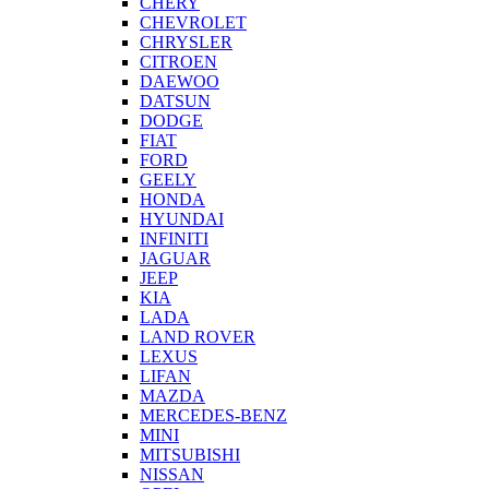
CHERY
CHEVROLET
CHRYSLER
CITROEN
DAEWOO
DATSUN
DODGE
FIAT
FORD
GEELY
HONDA
HYUNDAI
INFINITI
JAGUAR
JEEP
KIA
LADA
LAND ROVER
LEXUS
LIFAN
MAZDA
MERCEDES-BENZ
MINI
MITSUBISHI
NISSAN