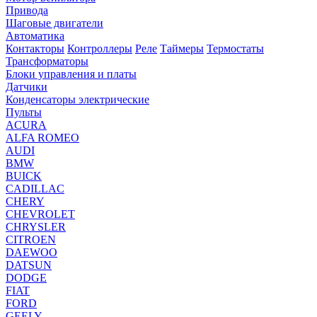
Привода
Шаговые двигатели
Автоматика
Контакторы
Контроллеры
Реле
Таймеры
Термостаты
Трансформаторы
Блоки управления и платы
Датчики
Конденсаторы электрические
Пульты
ACURA
ALFA ROMEO
AUDI
BMW
BUICK
CADILLAC
CHERY
CHEVROLET
CHRYSLER
CITROEN
DAEWOO
DATSUN
DODGE
FIAT
FORD
GEELY