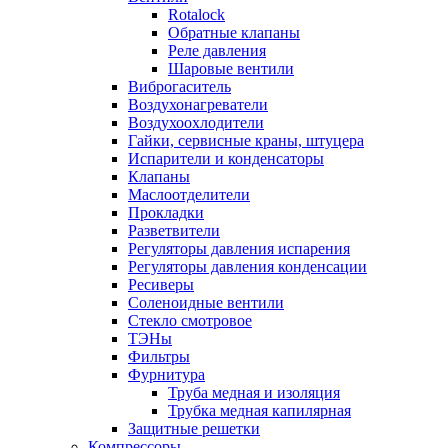
Rotalock
Обратные клапаны
Реле давления
Шаровые вентили
Виброгаситель
Воздухонагреватели
Воздухоохлодители
Гайки, сервисные краны, штуцера
Испарители и конденсаторы
Клапаны
Маслоотделители
Прокладки
Разветвители
Регуляторы давления испарения
Регуляторы давления конденсации
Ресиверы
Соленоидные вентили
Стекло смотровое
ТЭНы
Фильтры
Фурнитура
Труба медная и изоляция
Трубка медная капилярная
Защитные решетки
Компрессоры