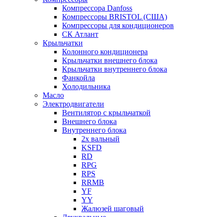
Компрессора Danfoss
Компрессоры BRISTOL (США)
Компрессоры для кондиционеров
СК Атлант
Крыльчатки
Колонного кондиционера
Крыльчатки внешнего блока
Крыльчатки внутреннего блока
Фанкойла
Холодильника
Масло
Электродвигатели
Вентилятор с крыльчаткой
Внешнего блока
Внутреннего блока
2х вальный
KSFD
RD
RPG
RPS
RRMB
YF
YY
Жалюзей шаговый