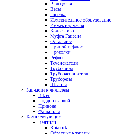
Вальцовка
Весы
Горелка
Измерительное оборудование
Инжектор масла
Коллектора
Муфта Ганзена
Остальное
Припой и флюс
Проколки
Рефко
Течеискатели
Трубогибы
Труборасширители
Труборезы
Шланги
Запчасти к чиллерам
Bitzer
Поддон фанкойла
Привода
Фанкойлы
Комплектующие
Вентили
Rotalock
Обратные клапаны