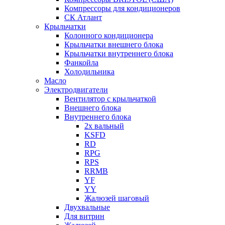
Компрессоры для кондиционеров
СК Атлант
Крыльчатки
Колонного кондиционера
Крыльчатки внешнего блока
Крыльчатки внутреннего блока
Фанкойла
Холодильника
Масло
Электродвигатели
Вентилятор с крыльчаткой
Внешнего блока
Внутреннего блока
2х вальный
KSFD
RD
RPG
RPS
RRMB
YF
YY
Жалюзей шаговый
Двухвальные
Для витрин