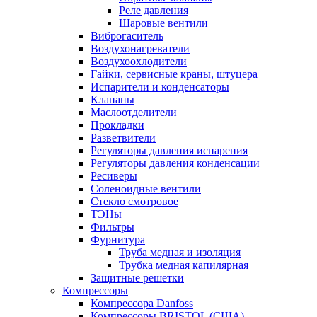
Реле давления
Шаровые вентили
Виброгаситель
Воздухонагреватели
Воздухоохлодители
Гайки, сервисные краны, штуцера
Испарители и конденсаторы
Клапаны
Маслоотделители
Прокладки
Разветвители
Регуляторы давления испарения
Регуляторы давления конденсации
Ресиверы
Соленоидные вентили
Стекло смотровое
ТЭНы
Фильтры
Фурнитура
Труба медная и изоляция
Трубка медная капилярная
Защитные решетки
Компрессоры
Компрессора Danfoss
Компрессоры BRISTOL (США)