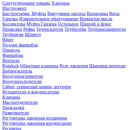
Сопутствующие товары
Хладоны
Инструмент
Быстросъемы, Муфты
Вакуумные насосы
Вальцовка
Весы
Горелка
Измерительное оборудование
Инжектор масла
Коллектора
Муфта Ганзена
Остальное
Припой и флюс
Проколки
Рефко
Течеискатели
Трубогибы
Труборасширители
Труборезы
Шланги
Bitzer
Поддон фанкойла
Привода
Фанкойлы
Вентили
Rotalock
Обратные клапаны
Реле давления
Шаровые вентили
Виброгаситель
Воздухонагреватели
Воздухоохлодители
Гайки, сервисные краны, штуцера
Испарители и конденсаторы
Клапаны
Маслоотделители
Прокладки
Разветвители
Регуляторы давления испарения
Регуляторы давления конденсации
Ресиверы