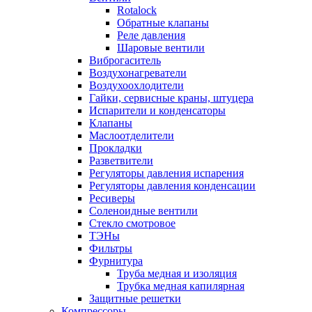
Rotalock
Обратные клапаны
Реле давления
Шаровые вентили
Виброгаситель
Воздухонагреватели
Воздухоохлодители
Гайки, сервисные краны, штуцера
Испарители и конденсаторы
Клапаны
Маслоотделители
Прокладки
Разветвители
Регуляторы давления испарения
Регуляторы давления конденсации
Ресиверы
Соленоидные вентили
Стекло смотровое
ТЭНы
Фильтры
Фурнитура
Труба медная и изоляция
Трубка медная капилярная
Защитные решетки
Компрессоры