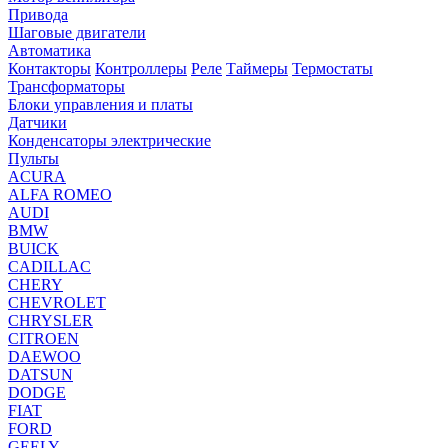
Привода
Шаговые двигатели
Автоматика
Контакторы
Контроллеры
Реле
Таймеры
Термостаты
Трансформаторы
Блоки управления и платы
Датчики
Конденсаторы электрические
Пульты
ACURA
ALFA ROMEO
AUDI
BMW
BUICK
CADILLAC
CHERY
CHEVROLET
CHRYSLER
CITROEN
DAEWOO
DATSUN
DODGE
FIAT
FORD
GEELY