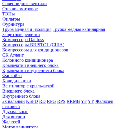
Соленоидные вентили
Стекло смотровое
ТЭНы
Фильтры
Фурнитура
Труба медная и изоляция
Трубка медная капилярная
Защитные решетки
Компрессора Danfoss
Компрессоры BRISTOL (США)
Компрессоры для кондиционеров
СК Атлант
Колонного кондиционера
Крыльчатки внешнего блока
Крыльчатки внутреннего блока
Фанкойла
Холодильника
Вентилятор с крыльчаткой
Внешнего блока
Внутреннего блока
2х вальный
KSFD
RD
RPG
RPS
RRMB
YF
YY
Жалюзей
шаговый
Двухвальные
Для витрин
Жалюзей
Мотор венилятора