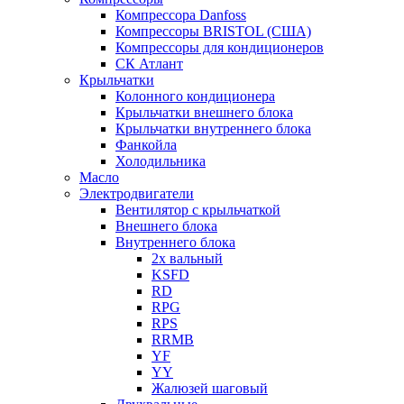
Компрессора Danfoss
Компрессоры BRISTOL (США)
Компрессоры для кондиционеров
СК Атлант
Крыльчатки
Колонного кондиционера
Крыльчатки внешнего блока
Крыльчатки внутреннего блока
Фанкойла
Холодильника
Масло
Электродвигатели
Вентилятор с крыльчаткой
Внешнего блока
Внутреннего блока
2х вальный
KSFD
RD
RPG
RPS
RRMB
YF
YY
Жалюзей шаговый