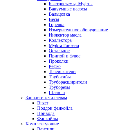
Быстросъемы, Муфты
Вакуумные насосы
Вальцовка
Весы
Горелка
Измерительное оборудование
Инжектор масла
Коллектора
Муфта Ганзена
Остальное
Припой и флюс
Проколки
Рефко
Течеискатели
Трубогибы
Труборасширители
Труборезы
Шланги
Запчасти к чиллерам
Bitzer
Поддон фанкойла
Привода
Фанкойлы
Комплектующие
Вентили