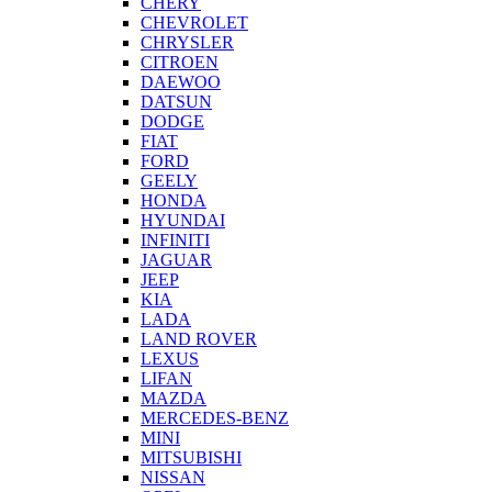
CHERY
CHEVROLET
CHRYSLER
CITROEN
DAEWOO
DATSUN
DODGE
FIAT
FORD
GEELY
HONDA
HYUNDAI
INFINITI
JAGUAR
JEEP
KIA
LADA
LAND ROVER
LEXUS
LIFAN
MAZDA
MERCEDES-BENZ
MINI
MITSUBISHI
NISSAN