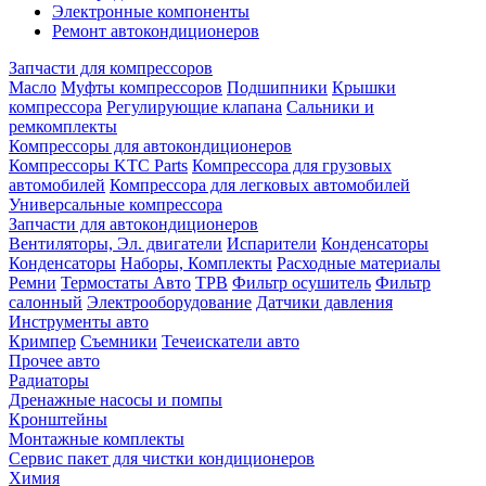
Электронные компоненты
Ремонт автокондиционеров
Запчасти для компрессоров
Масло
Муфты компрессоров
Подшипники
Крышки
компрессора
Регулирующие клапана
Сальники и
ремкомплекты
Компрессоры для автокондиционеров
Компрессоры KTC Parts
Компрессора для грузовых
автомобилей
Компрессора для легковых автомобилей
Универсальные компрессора
Запчасти для автокондиционеров
Вентиляторы, Эл. двигатели
Испарители
Конденсаторы
Конденсаторы
Наборы, Комплекты
Расходные материалы
Ремни
Термостаты Авто
ТРВ
Фильтр осушитель
Фильтр
салонный
Электрооборудование
Датчики давления
Инструменты авто
Кримпер
Съемники
Течеискатели авто
Прочее авто
Радиаторы
Дренажные насосы и помпы
Кронштейны
Монтажные комплекты
Сервис пакет для чистки кондиционеров
Химия