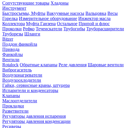
Сопутствующие товары
Хладоны
Инструмент
Быстросъемы, Муфты
Вакуумные насосы
Вальцовка
Весы
Горелка
Измерительное оборудование
Инжектор масла
Коллектора
Муфта Ганзена
Остальное
Припой и флюс
Проколки
Рефко
Течеискатели
Трубогибы
Труборасширители
Труборезы
Шланги
Bitzer
Поддон фанкойла
Привода
Фанкойлы
Вентили
Rotalock
Обратные клапаны
Реле давления
Шаровые вентили
Виброгаситель
Воздухонагреватели
Воздухоохлодители
Гайки, сервисные краны, штуцера
Испарители и конденсаторы
Клапаны
Маслоотделители
Прокладки
Разветвители
Регуляторы давления испарения
Регуляторы давления конденсации
Ресиверы