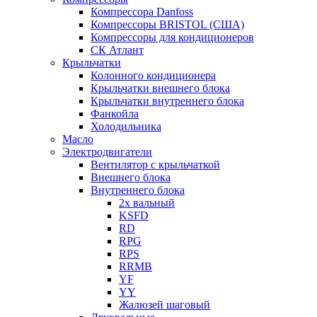
Компрессора Danfoss
Компрессоры BRISTOL (США)
Компрессоры для кондиционеров
СК Атлант
Крыльчатки
Колонного кондиционера
Крыльчатки внешнего блока
Крыльчатки внутреннего блока
Фанкойла
Холодильника
Масло
Электродвигатели
Вентилятор с крыльчаткой
Внешнего блока
Внутреннего блока
2х вальный
KSFD
RD
RPG
RPS
RRMB
YF
YY
Жалюзей шаговый