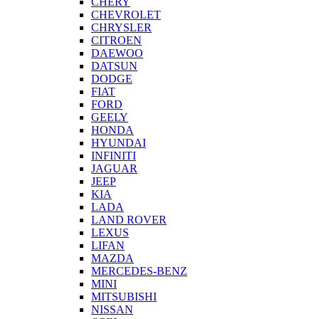
CHERY
CHEVROLET
CHRYSLER
CITROEN
DAEWOO
DATSUN
DODGE
FIAT
FORD
GEELY
HONDA
HYUNDAI
INFINITI
JAGUAR
JEEP
KIA
LADA
LAND ROVER
LEXUS
LIFAN
MAZDA
MERCEDES-BENZ
MINI
MITSUBISHI
NISSAN