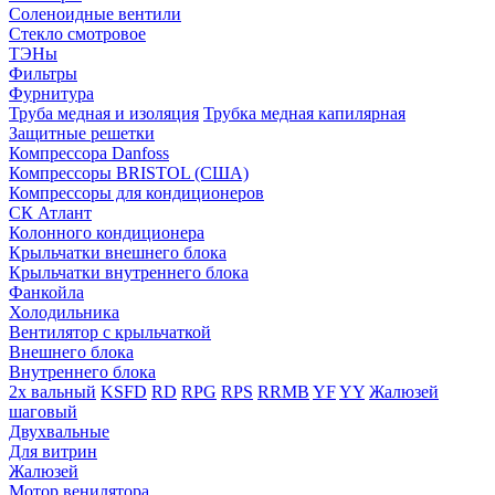
Соленоидные вентили
Стекло смотровое
ТЭНы
Фильтры
Фурнитура
Труба медная и изоляция
Трубка медная капилярная
Защитные решетки
Компрессора Danfoss
Компрессоры BRISTOL (США)
Компрессоры для кондиционеров
СК Атлант
Колонного кондиционера
Крыльчатки внешнего блока
Крыльчатки внутреннего блока
Фанкойла
Холодильника
Вентилятор с крыльчаткой
Внешнего блока
Внутреннего блока
2х вальный
KSFD
RD
RPG
RPS
RRMB
YF
YY
Жалюзей
шаговый
Двухвальные
Для витрин
Жалюзей
Мотор венилятора