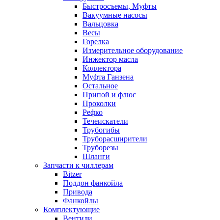
Быстросъемы, Муфты
Вакуумные насосы
Вальцовка
Весы
Горелка
Измерительное оборудование
Инжектор масла
Коллектора
Муфта Ганзена
Остальное
Припой и флюс
Проколки
Рефко
Течеискатели
Трубогибы
Труборасширители
Труборезы
Шланги
Запчасти к чиллерам
Bitzer
Поддон фанкойла
Привода
Фанкойлы
Комплектующие
Вентили