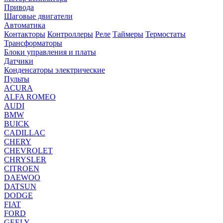
Привода
Шаговые двигатели
Автоматика
Контакторы
Контроллеры
Реле
Таймеры
Термостаты
Трансформаторы
Блоки управления и платы
Датчики
Конденсаторы электрические
Пульты
ACURA
ALFA ROMEO
AUDI
BMW
BUICK
CADILLAC
CHERY
CHEVROLET
CHRYSLER
CITROEN
DAEWOO
DATSUN
DODGE
FIAT
FORD
GEELY