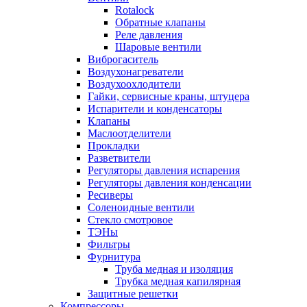
Rotalock
Обратные клапаны
Реле давления
Шаровые вентили
Виброгаситель
Воздухонагреватели
Воздухоохлодители
Гайки, сервисные краны, штуцера
Испарители и конденсаторы
Клапаны
Маслоотделители
Прокладки
Разветвители
Регуляторы давления испарения
Регуляторы давления конденсации
Ресиверы
Соленоидные вентили
Стекло смотровое
ТЭНы
Фильтры
Фурнитура
Труба медная и изоляция
Трубка медная капилярная
Защитные решетки
Компрессоры