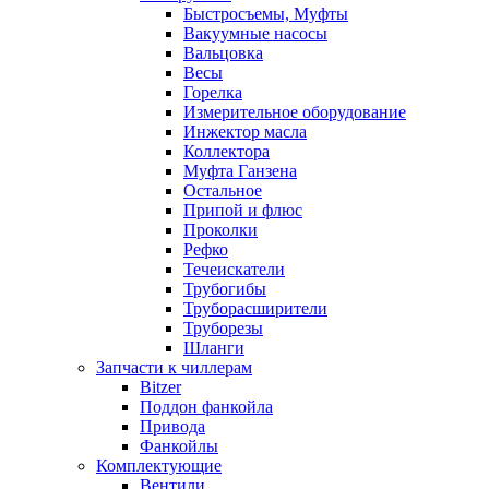
Быстросъемы, Муфты
Вакуумные насосы
Вальцовка
Весы
Горелка
Измерительное оборудование
Инжектор масла
Коллектора
Муфта Ганзена
Остальное
Припой и флюс
Проколки
Рефко
Течеискатели
Трубогибы
Труборасширители
Труборезы
Шланги
Запчасти к чиллерам
Bitzer
Поддон фанкойла
Привода
Фанкойлы
Комплектующие
Вентили