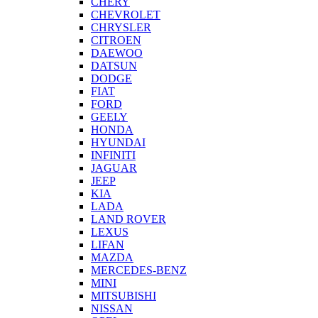
CHERY
CHEVROLET
CHRYSLER
CITROEN
DAEWOO
DATSUN
DODGE
FIAT
FORD
GEELY
HONDA
HYUNDAI
INFINITI
JAGUAR
JEEP
KIA
LADA
LAND ROVER
LEXUS
LIFAN
MAZDA
MERCEDES-BENZ
MINI
MITSUBISHI
NISSAN