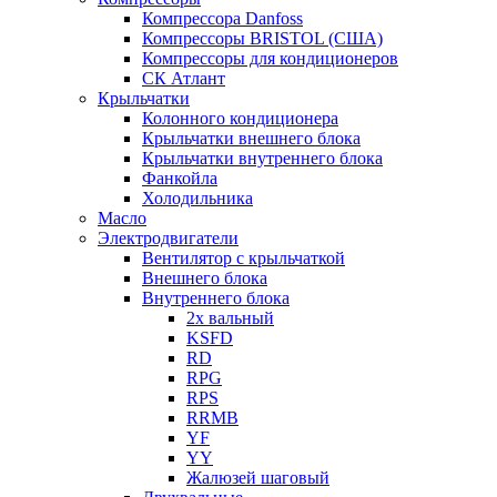
Компрессора Danfoss
Компрессоры BRISTOL (США)
Компрессоры для кондиционеров
СК Атлант
Крыльчатки
Колонного кондиционера
Крыльчатки внешнего блока
Крыльчатки внутреннего блока
Фанкойла
Холодильника
Масло
Электродвигатели
Вентилятор с крыльчаткой
Внешнего блока
Внутреннего блока
2х вальный
KSFD
RD
RPG
RPS
RRMB
YF
YY
Жалюзей шаговый