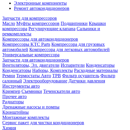
Электронные компоненты
Ремонт автокондиционеров
Запчасти для компрессоров
Масло
Муфты компрессоров
Подшипники
Крышки
компрессора
Регулирующие клапана
Сальники и
ремкомплекты
Компрессоры для автокондиционеров
Компрессоры KTC Parts
Компрессора для грузовых
автомобилей
Компрессора для легковых автомобилей
Универсальные компрессора
Запчасти для автокондиционеров
Вентиляторы, Эл. двигатели
Испарители
Конденсаторы
Конденсаторы
Наборы, Комплекты
Расходные материалы
Ремни
Термостаты Авто
ТРВ
Фильтр осушитель
Фильтр
салонный
Электрооборудование
Датчики давления
Инструменты авто
Кримпер
Съемники
Течеискатели авто
Прочее авто
Радиаторы
Дренажные насосы и помпы
Кронштейны
Монтажные комплекты
Сервис пакет для чистки кондиционеров
Химия