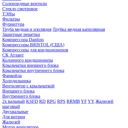
Соленоидные вентили
Стекло смотровое
ТЭНы
Фильтры
Фурнитура
Труба медная и изоляция
Трубка медная капилярная
Защитные решетки
Компрессора Danfoss
Компрессоры BRISTOL (США)
Компрессоры для кондиционеров
СК Атлант
Колонного кондиционера
Крыльчатки внешнего блока
Крыльчатки внутреннего блока
Фанкойла
Холодильника
Вентилятор с крыльчаткой
Внешнего блока
Внутреннего блока
2х вальный
KSFD
RD
RPG
RPS
RRMB
YF
YY
Жалюзей
шаговый
Двухвальные
Для витрин
Жалюзей
Мотор венилятора