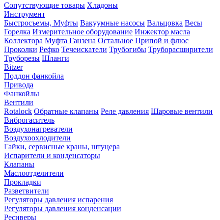
Сопутствующие товары
Хладоны
Инструмент
Быстросъемы, Муфты
Вакуумные насосы
Вальцовка
Весы
Горелка
Измерительное оборудование
Инжектор масла
Коллектора
Муфта Ганзена
Остальное
Припой и флюс
Проколки
Рефко
Течеискатели
Трубогибы
Труборасширители
Труборезы
Шланги
Bitzer
Поддон фанкойла
Привода
Фанкойлы
Вентили
Rotalock
Обратные клапаны
Реле давления
Шаровые вентили
Виброгаситель
Воздухонагреватели
Воздухоохлодители
Гайки, сервисные краны, штуцера
Испарители и конденсаторы
Клапаны
Маслоотделители
Прокладки
Разветвители
Регуляторы давления испарения
Регуляторы давления конденсации
Ресиверы