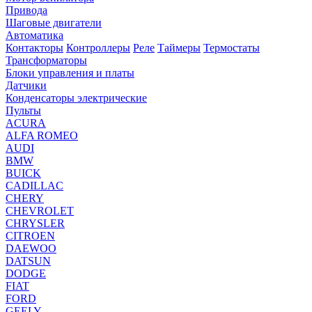
Привода
Шаговые двигатели
Автоматика
Контакторы
Контроллеры
Реле
Таймеры
Термостаты
Трансформаторы
Блоки управления и платы
Датчики
Конденсаторы электрические
Пульты
ACURA
ALFA ROMEO
AUDI
BMW
BUICK
CADILLAC
CHERY
CHEVROLET
CHRYSLER
CITROEN
DAEWOO
DATSUN
DODGE
FIAT
FORD
GEELY