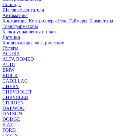
Привода
Шаговые двигатели
Автоматика
Контакторы
Контроллеры
Реле
Таймеры
Термостаты
Трансформаторы
Блоки управления и платы
Датчики
Конденсаторы электрические
Пульты
ACURA
ALFA ROMEO
AUDI
BMW
BUICK
CADILLAC
CHERY
CHEVROLET
CHRYSLER
CITROEN
DAEWOO
DATSUN
DODGE
FIAT
FORD
GEELY