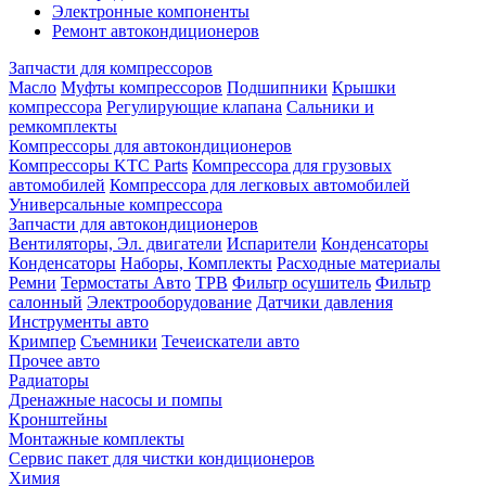
Электронные компоненты
Ремонт автокондиционеров
Запчасти для компрессоров
Масло
Муфты компрессоров
Подшипники
Крышки
компрессора
Регулирующие клапана
Сальники и
ремкомплекты
Компрессоры для автокондиционеров
Компрессоры KTC Parts
Компрессора для грузовых
автомобилей
Компрессора для легковых автомобилей
Универсальные компрессора
Запчасти для автокондиционеров
Вентиляторы, Эл. двигатели
Испарители
Конденсаторы
Конденсаторы
Наборы, Комплекты
Расходные материалы
Ремни
Термостаты Авто
ТРВ
Фильтр осушитель
Фильтр
салонный
Электрооборудование
Датчики давления
Инструменты авто
Кримпер
Съемники
Течеискатели авто
Прочее авто
Радиаторы
Дренажные насосы и помпы
Кронштейны
Монтажные комплекты
Сервис пакет для чистки кондиционеров
Химия