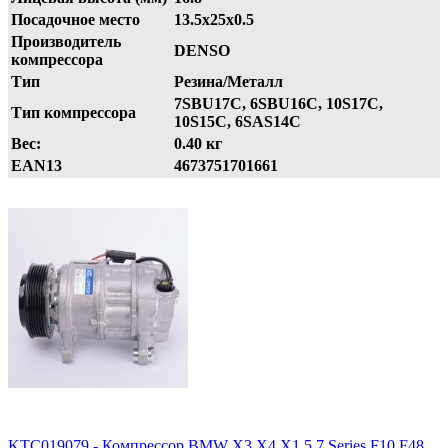
Посадочное место
13.5x25x0.5
Производитель
DENSO
компрессора
Тип
Резина/Металл
7SBU17C, 6SBU16C, 10S17C,
Тип компрессора
10S15C, 6SAS14C
Вес:
0.40 кг
EAN13
4673751701661
KTC019079 - Компрессор BMW X3 X4 X1 5 7 Series F10 F48