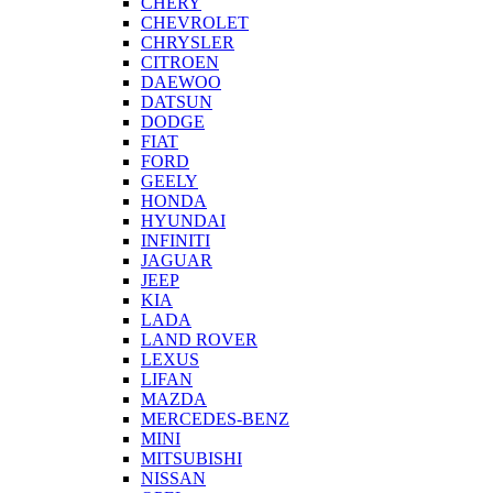
CHERY
CHEVROLET
CHRYSLER
CITROEN
DAEWOO
DATSUN
DODGE
FIAT
FORD
GEELY
HONDA
HYUNDAI
INFINITI
JAGUAR
JEEP
KIA
LADA
LAND ROVER
LEXUS
LIFAN
MAZDA
MERCEDES-BENZ
MINI
MITSUBISHI
NISSAN