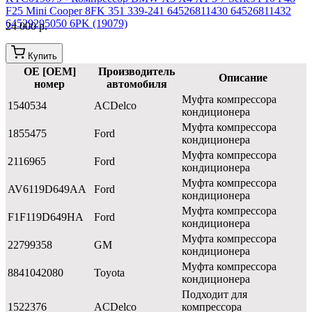
F25 Mini Cooper 8FK 351 339-241 64526811430 64526811432
64529295050 6PK (19079)
24 000 р.
Купить
OE [OEM]
Производитель
Описание
номер
автомобиля
Муфта компрессора
1540534
ACDelco
кондиционера
Муфта компрессора
1855475
Ford
кондиционера
Муфта компрессора
2116965
Ford
кондиционера
Муфта компрессора
AV6119D649AA
Ford
кондиционера
Муфта компрессора
F1F119D649HA
Ford
кондиционера
Муфта компрессора
22799358
GM
кондиционера
Муфта компрессора
8841042080
Toyota
кондиционера
Подходит для
1522376
ACDelco
компрессора