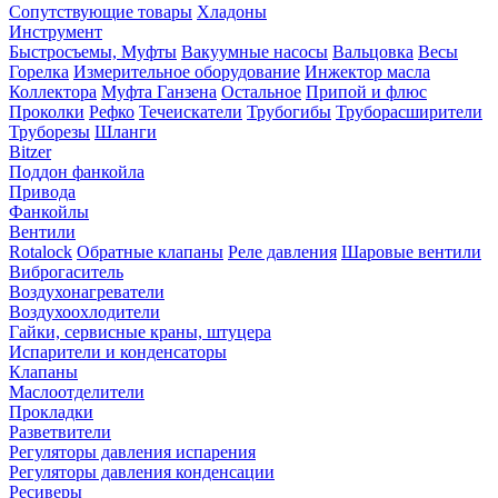
Сопутствующие товары
Хладоны
Инструмент
Быстросъемы, Муфты
Вакуумные насосы
Вальцовка
Весы
Горелка
Измерительное оборудование
Инжектор масла
Коллектора
Муфта Ганзена
Остальное
Припой и флюс
Проколки
Рефко
Течеискатели
Трубогибы
Труборасширители
Труборезы
Шланги
Bitzer
Поддон фанкойла
Привода
Фанкойлы
Вентили
Rotalock
Обратные клапаны
Реле давления
Шаровые вентили
Виброгаситель
Воздухонагреватели
Воздухоохлодители
Гайки, сервисные краны, штуцера
Испарители и конденсаторы
Клапаны
Маслоотделители
Прокладки
Разветвители
Регуляторы давления испарения
Регуляторы давления конденсации
Ресиверы