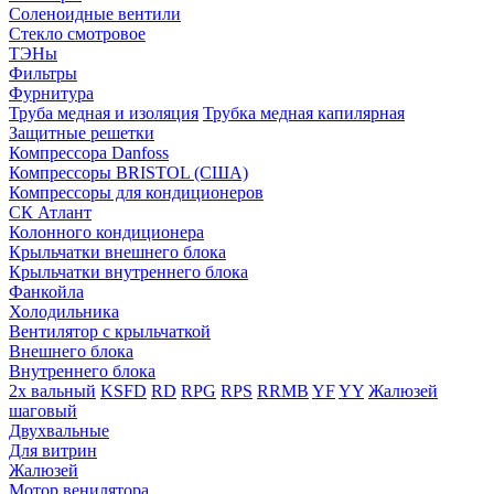
Соленоидные вентили
Стекло смотровое
ТЭНы
Фильтры
Фурнитура
Труба медная и изоляция
Трубка медная капилярная
Защитные решетки
Компрессора Danfoss
Компрессоры BRISTOL (США)
Компрессоры для кондиционеров
СК Атлант
Колонного кондиционера
Крыльчатки внешнего блока
Крыльчатки внутреннего блока
Фанкойла
Холодильника
Вентилятор с крыльчаткой
Внешнего блока
Внутреннего блока
2х вальный
KSFD
RD
RPG
RPS
RRMB
YF
YY
Жалюзей
шаговый
Двухвальные
Для витрин
Жалюзей
Мотор венилятора