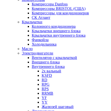
Компрессора Danfoss
Компрессоры BRISTOL (США)
Компрессоры для кондиционеров
СК Атлант
Крыльчатки
Колонного кондиционера
Крыльчатки внешнего блока
Крыльчатки внутреннего блока
Фанкойла
Холодильника
Масло
Электродвигатели
Вентилятор с крыльчаткой
Внешнего блока
Внутреннего блока
2х вальный
KSFD
RD
RPG
RPS
RRMB
YF
YY
Жалюзей шаговый