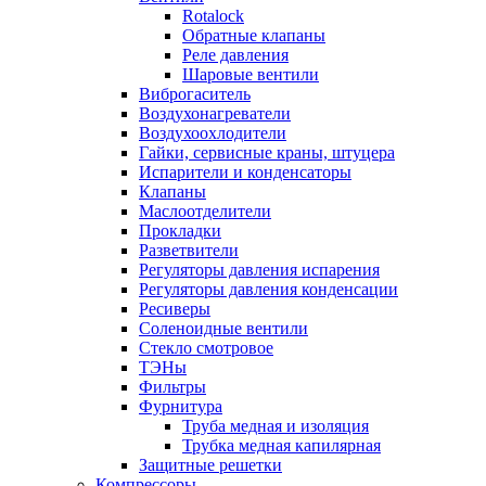
Rotalock
Обратные клапаны
Реле давления
Шаровые вентили
Виброгаситель
Воздухонагреватели
Воздухоохлодители
Гайки, сервисные краны, штуцера
Испарители и конденсаторы
Клапаны
Маслоотделители
Прокладки
Разветвители
Регуляторы давления испарения
Регуляторы давления конденсации
Ресиверы
Соленоидные вентили
Стекло смотровое
ТЭНы
Фильтры
Фурнитура
Труба медная и изоляция
Трубка медная капилярная
Защитные решетки
Компрессоры