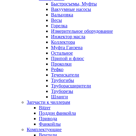
Быстросъемы, Муфты
Вакуумные насосы
Вальцовка
Весы
Горелка
Измерительное оборудование
Инжектор масла
Коллектора
Муфта Ганзена
Остальное
Припой и флюс
Проколки
Рефко
Течеискатели
Трубогибы
Труборасширители
Труборезы
Шланги
Запчасти к чиллерам
Bitzer
Поддон фанкойла
Привода
Фанкойлы
Комплектующие
Вентили