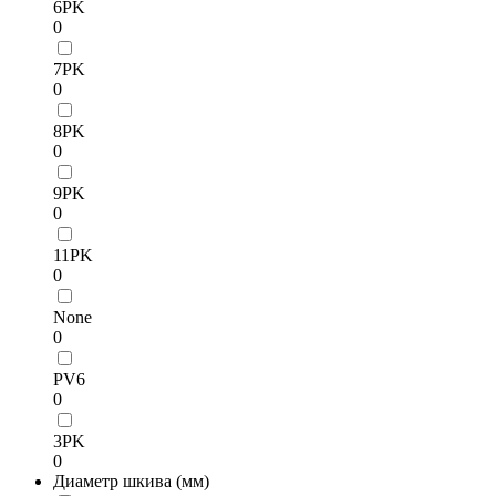
6PK
0
7PK
0
8PK
0
9PK
0
11PK
0
None
0
PV6
0
3PK
0
Диаметр шкива (мм)