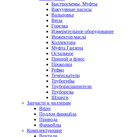
Быстросъемы, Муфты
Вакуумные насосы
Вальцовка
Весы
Горелка
Измерительное оборудование
Инжектор масла
Коллектора
Муфта Ганзена
Остальное
Припой и флюс
Проколки
Рефко
Течеискатели
Трубогибы
Труборасширители
Труборезы
Шланги
Запчасти к чиллерам
Bitzer
Поддон фанкойла
Привода
Фанкойлы
Комплектующие
Вентили