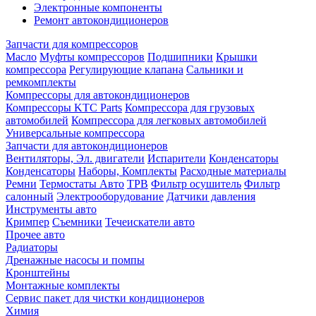
Электронные компоненты
Ремонт автокондиционеров
Запчасти для компрессоров
Масло
Муфты компрессоров
Подшипники
Крышки
компрессора
Регулирующие клапана
Сальники и
ремкомплекты
Компрессоры для автокондиционеров
Компрессоры KTC Parts
Компрессора для грузовых
автомобилей
Компрессора для легковых автомобилей
Универсальные компрессора
Запчасти для автокондиционеров
Вентиляторы, Эл. двигатели
Испарители
Конденсаторы
Конденсаторы
Наборы, Комплекты
Расходные материалы
Ремни
Термостаты Авто
ТРВ
Фильтр осушитель
Фильтр
салонный
Электрооборудование
Датчики давления
Инструменты авто
Кримпер
Съемники
Течеискатели авто
Прочее авто
Радиаторы
Дренажные насосы и помпы
Кронштейны
Монтажные комплекты
Сервис пакет для чистки кондиционеров
Химия