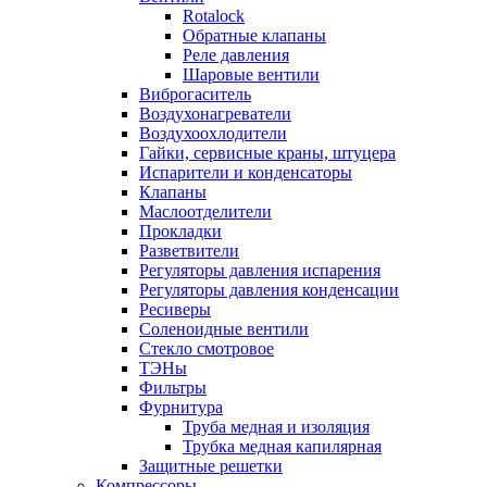
Rotalock
Обратные клапаны
Реле давления
Шаровые вентили
Виброгаситель
Воздухонагреватели
Воздухоохлодители
Гайки, сервисные краны, штуцера
Испарители и конденсаторы
Клапаны
Маслоотделители
Прокладки
Разветвители
Регуляторы давления испарения
Регуляторы давления конденсации
Ресиверы
Соленоидные вентили
Стекло смотровое
ТЭНы
Фильтры
Фурнитура
Труба медная и изоляция
Трубка медная капилярная
Защитные решетки
Компрессоры