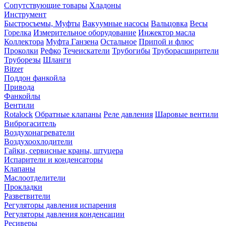
Сопутствующие товары
Хладоны
Инструмент
Быстросъемы, Муфты
Вакуумные насосы
Вальцовка
Весы
Горелка
Измерительное оборудование
Инжектор масла
Коллектора
Муфта Ганзена
Остальное
Припой и флюс
Проколки
Рефко
Течеискатели
Трубогибы
Труборасширители
Труборезы
Шланги
Bitzer
Поддон фанкойла
Привода
Фанкойлы
Вентили
Rotalock
Обратные клапаны
Реле давления
Шаровые вентили
Виброгаситель
Воздухонагреватели
Воздухоохлодители
Гайки, сервисные краны, штуцера
Испарители и конденсаторы
Клапаны
Маслоотделители
Прокладки
Разветвители
Регуляторы давления испарения
Регуляторы давления конденсации
Ресиверы