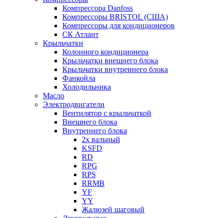
Компрессора Danfoss
Компрессоры BRISTOL (США)
Компрессоры для кондиционеров
СК Атлант
Крыльчатки
Колонного кондиционера
Крыльчатки внешнего блока
Крыльчатки внутреннего блока
Фанкойла
Холодильника
Масло
Электродвигатели
Вентилятор с крыльчаткой
Внешнего блока
Внутреннего блока
2х вальный
KSFD
RD
RPG
RPS
RRMB
YF
YY
Жалюзей шаговый