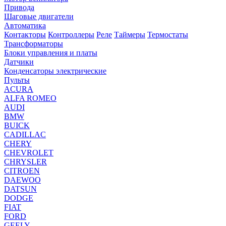
Привода
Шаговые двигатели
Автоматика
Контакторы
Контроллеры
Реле
Таймеры
Термостаты
Трансформаторы
Блоки управления и платы
Датчики
Конденсаторы электрические
Пульты
ACURA
ALFA ROMEO
AUDI
BMW
BUICK
CADILLAC
CHERY
CHEVROLET
CHRYSLER
CITROEN
DAEWOO
DATSUN
DODGE
FIAT
FORD
GEELY