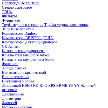
Соленоидные вентили
Стекло смотровое
ТЭНы
Фильтры
Фурнитура
Труба медная и изоляция
Трубка медная капилярная
Защитные решетки
Компрессора Danfoss
Компрессоры BRISTOL (США)
Компрессоры для кондиционеров
СК Атлант
Колонного кондиционера
Крыльчатки внешнего блока
Крыльчатки внутреннего блока
Фанкойла
Холодильника
Вентилятор с крыльчаткой
Внешнего блока
Внутреннего блока
2х вальный
KSFD
RD
RPG
RPS
RRMB
YF
YY
Жалюзей
шаговый
Двухвальные
Для витрин
Жалюзей
Мотор венилятора