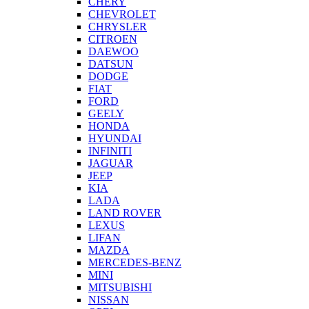
CHERY
CHEVROLET
CHRYSLER
CITROEN
DAEWOO
DATSUN
DODGE
FIAT
FORD
GEELY
HONDA
HYUNDAI
INFINITI
JAGUAR
JEEP
KIA
LADA
LAND ROVER
LEXUS
LIFAN
MAZDA
MERCEDES-BENZ
MINI
MITSUBISHI
NISSAN