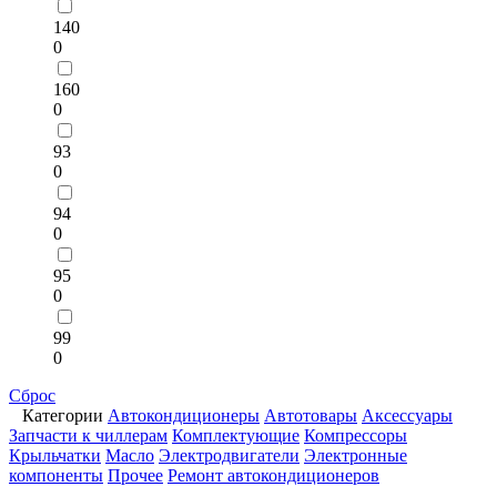
140
0
160
0
93
0
94
0
95
0
99
0
Сброс
Категории
Автокондиционеры
Автотовары
Аксессуары
Запчасти к чиллерам
Комплектующие
Компрессоры
Крыльчатки
Масло
Электродвигатели
Электронные
компоненты
Прочее
Ремонт автокондиционеров