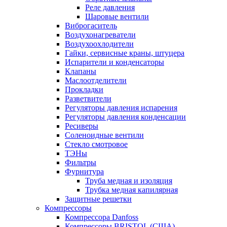
Реле давления
Шаровые вентили
Виброгаситель
Воздухонагреватели
Воздухоохлодители
Гайки, сервисные краны, штуцера
Испарители и конденсаторы
Клапаны
Маслоотделители
Прокладки
Разветвители
Регуляторы давления испарения
Регуляторы давления конденсации
Ресиверы
Соленоидные вентили
Стекло смотровое
ТЭНы
Фильтры
Фурнитура
Труба медная и изоляция
Трубка медная капилярная
Защитные решетки
Компрессоры
Компрессора Danfoss
Компрессоры BRISTOL (США)