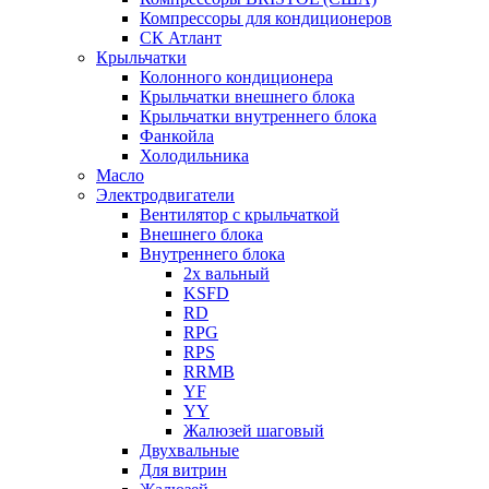
Компрессоры для кондиционеров
СК Атлант
Крыльчатки
Колонного кондиционера
Крыльчатки внешнего блока
Крыльчатки внутреннего блока
Фанкойла
Холодильника
Масло
Электродвигатели
Вентилятор с крыльчаткой
Внешнего блока
Внутреннего блока
2х вальный
KSFD
RD
RPG
RPS
RRMB
YF
YY
Жалюзей шаговый
Двухвальные
Для витрин