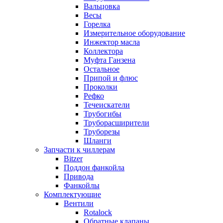
Вальцовка
Весы
Горелка
Измерительное оборудование
Инжектор масла
Коллектора
Муфта Ганзена
Остальное
Припой и флюс
Проколки
Рефко
Течеискатели
Трубогибы
Труборасширители
Труборезы
Шланги
Запчасти к чиллерам
Bitzer
Поддон фанкойла
Привода
Фанкойлы
Комплектующие
Вентили
Rotalock
Обратные клапаны