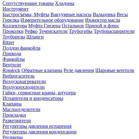
Сопутствующие товары
Хладоны
Инструмент
Быстросъемы, Муфты
Вакуумные насосы
Вальцовка
Весы
Горелка
Измерительное оборудование
Инжектор масла
Коллектора
Муфта Ганзена
Остальное
Припой и флюс
Проколки
Рефко
Течеискатели
Трубогибы
Труборасширители
Труборезы
Шланги
Bitzer
Поддон фанкойла
Привода
Фанкойлы
Вентили
Rotalock
Обратные клапаны
Реле давления
Шаровые вентили
Виброгаситель
Воздухонагреватели
Воздухоохлодители
Гайки, сервисные краны, штуцера
Испарители и конденсаторы
Клапаны
Маслоотделители
Прокладки
Разветвители
Регуляторы давления испарения
Регуляторы давления конденсации
Ресиверы