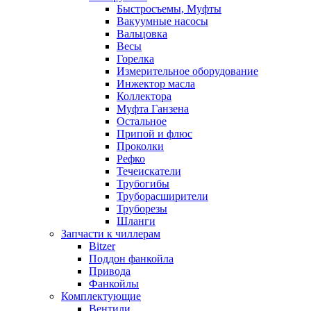
Быстросъемы, Муфты
Вакуумные насосы
Вальцовка
Весы
Горелка
Измерительное оборудование
Инжектор масла
Коллектора
Муфта Ганзена
Остальное
Припой и флюс
Проколки
Рефко
Течеискатели
Трубогибы
Труборасширители
Труборезы
Шланги
Запчасти к чиллерам
Bitzer
Поддон фанкойла
Привода
Фанкойлы
Комплектующие
Вентили