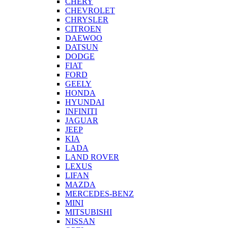
CHERY
CHEVROLET
CHRYSLER
CITROEN
DAEWOO
DATSUN
DODGE
FIAT
FORD
GEELY
HONDA
HYUNDAI
INFINITI
JAGUAR
JEEP
KIA
LADA
LAND ROVER
LEXUS
LIFAN
MAZDA
MERCEDES-BENZ
MINI
MITSUBISHI
NISSAN