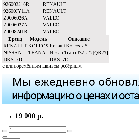
926002216R
RENAULT
92600JY11A
RENAULT
Z0006026A
VALEO
Z0006027A
VALEO
Z0008241B
VALEO
Бренд
Модель
Описание
RENAULT
KOLEOS
Renault Koleos 2.5
NISSAN
TEANA
Nissan Teana J32 2.5 [QR25]
DKS17D
DKS17D
с клиноремённым шкивом ребёрным
19 000 р.