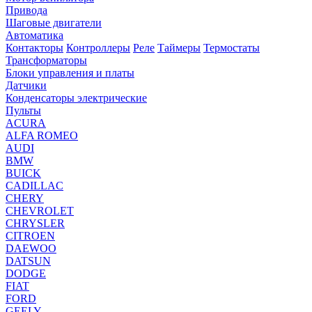
Привода
Шаговые двигатели
Автоматика
Контакторы
Контроллеры
Реле
Таймеры
Термостаты
Трансформаторы
Блоки управления и платы
Датчики
Конденсаторы электрические
Пульты
ACURA
ALFA ROMEO
AUDI
BMW
BUICK
CADILLAC
CHERY
CHEVROLET
CHRYSLER
CITROEN
DAEWOO
DATSUN
DODGE
FIAT
FORD
GEELY