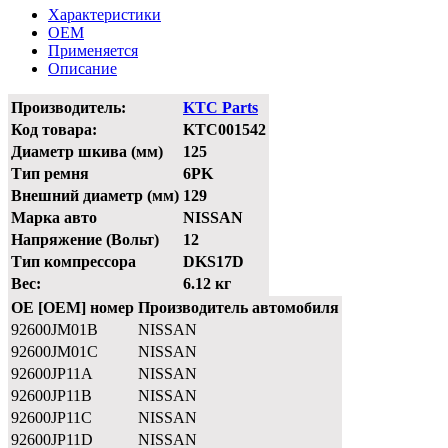
Характеристики
OEM
Применяется
Описание
Производитель:
KTC Parts
Код товара:
KTC001542
Диаметр шкива (мм)
125
Тип ремня
6PK
Внешний диаметр (мм)
129
Марка авто
NISSAN
Напряжение (Вольт)
12
Тип компрессора
DKS17D
Вес:
6.12 кг
OE [OEM] номер
Производитель автомобиля
92600JM01B
NISSAN
92600JM01C
NISSAN
92600JP11A
NISSAN
92600JP11B
NISSAN
92600JP11C
NISSAN
92600JP11D
NISSAN