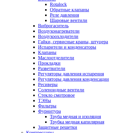
Rotalock
Обратные клапаны
Реле давления
Шаровые вентили
Виброгаситель
Воздухонагреватели
Воздухоохлодители
Гайки, сервисные краны, штуцера
Испарители и конденсаторы
Клапаны
Маслоотделители
Прокладки
Разветвители
Регуляторы давления испарения
Регуляторы давления конденсации
Ресиверы
Соленоидные вентили
Стекло смотровое
ТЭНы
Фильтры
Фурнитура
Труба медная и изоляция
Трубка медная капилярная
Защитные решетки
Компрессоры