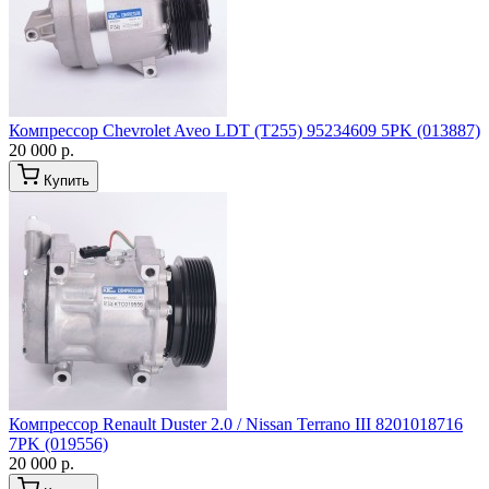
Компрессор Chevrolet Aveo LDT (T255) 95234609 5PK (013887)
20 000 р.
Купить
Компрессор Renault Duster 2.0 / Nissan Terrano III 8201018716
7PK (019556)
20 000 р.