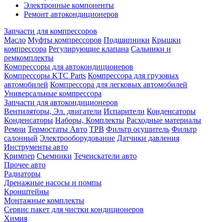
Электронные компоненты
Ремонт автокондиционеров
Запчасти для компрессоров
Масло
Муфты компрессоров
Подшипники
Крышки
компрессора
Регулирующие клапана
Сальники и
ремкомплекты
Компрессоры для автокондиционеров
Компрессоры KTC Parts
Компрессора для грузовых
автомобилей
Компрессора для легковых автомобилей
Универсальные компрессора
Запчасти для автокондиционеров
Вентиляторы, Эл. двигатели
Испарители
Конденсаторы
Конденсаторы
Наборы, Комплекты
Расходные материалы
Ремни
Термостаты Авто
ТРВ
Фильтр осушитель
Фильтр
салонный
Электрооборудование
Датчики давления
Инструменты авто
Кримпер
Съемники
Течеискатели авто
Прочее авто
Радиаторы
Дренажные насосы и помпы
Кронштейны
Монтажные комплекты
Сервис пакет для чистки кондиционеров
Химия