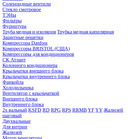
Соленоидные вентили
Стекло смотровое
ТЭНы
Фильтры
Фурнитура
Труба медная и изоляция
Трубка медная капилярная
Защитные решетки
Компрессора Danfoss
Компрессоры BRISTOL (США)
Компрессоры для кондиционеров
СК Атлант
Колонного кондиционера
Крыльчатки внешнего блока
Крыльчатки внутреннего блока
Фанкойла
Холодильника
Вентилятор с крыльчаткой
Внешнего блока
Внутреннего блока
2х вальный
KSFD
RD
RPG
RPS
RRMB
YF
YY
Жалюзей
шаговый
Двухвальные
Для витрин
Жалюзей
Мотор венилятора