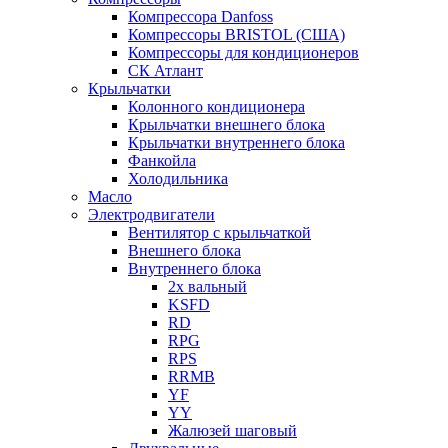
Компрессора Danfoss
Компрессоры BRISTOL (США)
Компрессоры для кондиционеров
СК Атлант
Крыльчатки
Колонного кондиционера
Крыльчатки внешнего блока
Крыльчатки внутреннего блока
Фанкойла
Холодильника
Масло
Электродвигатели
Вентилятор с крыльчаткой
Внешнего блока
Внутреннего блока
2х вальный
KSFD
RD
RPG
RPS
RRMB
YF
YY
Жалюзей шаговый