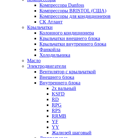
Компрессора Danfoss
Компрессоры BRISTOL (США)
Компрессоры для кондиционеров
СК Атлант
Крыльчатки
Колонного кондиционера
Крыльчатки внешнего блока
Крыльчатки внутреннего блока
Фанкойла
Холодильника
Масло
Электродвигатели
Вентилятор с крыльчаткой
Внешнего блока
Внутреннего блока
2х вальный
KSFD
RD
RPG
RPS
RRMB
YF
YY
Жалюзей шаговый