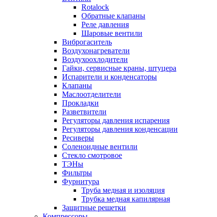
Rotalock
Обратные клапаны
Реле давления
Шаровые вентили
Виброгаситель
Воздухонагреватели
Воздухоохлодители
Гайки, сервисные краны, штуцера
Испарители и конденсаторы
Клапаны
Маслоотделители
Прокладки
Разветвители
Регуляторы давления испарения
Регуляторы давления конденсации
Ресиверы
Соленоидные вентили
Стекло смотровое
ТЭНы
Фильтры
Фурнитура
Труба медная и изоляция
Трубка медная капилярная
Защитные решетки
Компрессоры