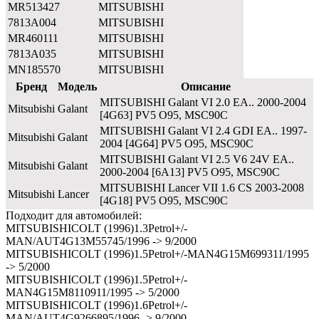
MR513427
MITSUBISHI
7813A004
MITSUBISHI
MR460111
MITSUBISHI
7813A035
MITSUBISHI
MN185570
MITSUBISHI
Бренд
Модель
Описание
MITSUBISHI Galant VI 2.0 EA.. 2000-2004
Mitsubishi
Galant
[4G63] PV5 O95, MSC90C
MITSUBISHI Galant VI 2.4 GDI EA.. 1997-
Mitsubishi
Galant
2004 [4G64] PV5 O95, MSC90C
MITSUBISHI Galant VI 2.5 V6 24V EA..
Mitsubishi
Galant
2000-2004 [6A13] PV5 O95, MSC90C
MITSUBISHI Lancer VII 1.6 CS 2003-2008
Mitsubishi
Lancer
[4G18] PV5 O95, MSC90C
Подходит для автомобилей:
MITSUBISHICOLT (1996)1.3Petrol+/-
MAN/AUT4G13M55745/1996 -> 9/2000
MITSUBISHICOLT (1996)1.5Petrol+/-MAN4G15M699311/1995
-> 5/2000
MITSUBISHICOLT (1996)1.5Petrol+/-
MAN4G15M8110911/1995 -> 5/2000
MITSUBISHICOLT (1996)1.6Petrol+/-
MAN/AUT4G9266895/1996 -> 9/2000