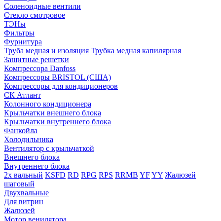
Соленоидные вентили
Стекло смотровое
ТЭНы
Фильтры
Фурнитура
Труба медная и изоляция
Трубка медная капилярная
Защитные решетки
Компрессора Danfoss
Компрессоры BRISTOL (США)
Компрессоры для кондиционеров
СК Атлант
Колонного кондиционера
Крыльчатки внешнего блока
Крыльчатки внутреннего блока
Фанкойла
Холодильника
Вентилятор с крыльчаткой
Внешнего блока
Внутреннего блока
2х вальный
KSFD
RD
RPG
RPS
RRMB
YF
YY
Жалюзей
шаговый
Двухвальные
Для витрин
Жалюзей
Мотор венилятора