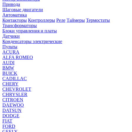
Привода
Шаговые двигатели
Автоматика
Контакторы
Контроллеры
Реле
Таймеры
Термостаты
Трансформаторы
Блоки управления и платы
Датчики
Конденсаторы электрические
Пульты
ACURA
ALFA ROMEO
AUDI
BMW
BUICK
CADILLAC
CHERY
CHEVROLET
CHRYSLER
CITROEN
DAEWOO
DATSUN
DODGE
FIAT
FORD
GEELY