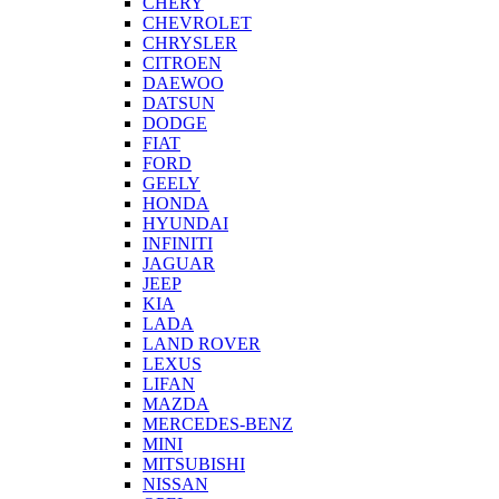
CHERY
CHEVROLET
CHRYSLER
CITROEN
DAEWOO
DATSUN
DODGE
FIAT
FORD
GEELY
HONDA
HYUNDAI
INFINITI
JAGUAR
JEEP
KIA
LADA
LAND ROVER
LEXUS
LIFAN
MAZDA
MERCEDES-BENZ
MINI
MITSUBISHI
NISSAN