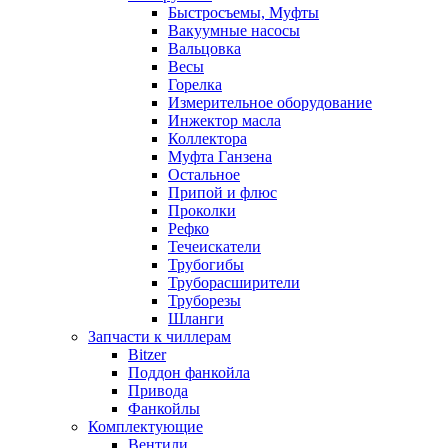
Быстросъемы, Муфты
Вакуумные насосы
Вальцовка
Весы
Горелка
Измерительное оборудование
Инжектор масла
Коллектора
Муфта Ганзена
Остальное
Припой и флюс
Проколки
Рефко
Течеискатели
Трубогибы
Труборасширители
Труборезы
Шланги
Запчасти к чиллерам
Bitzer
Поддон фанкойла
Привода
Фанкойлы
Комплектующие
Вентили