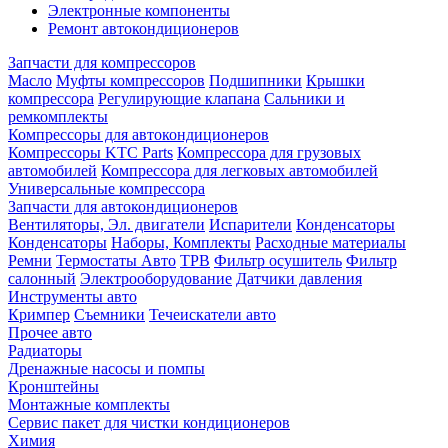
Электронные компоненты
Ремонт автокондиционеров
Запчасти для компрессоров
Масло
Муфты компрессоров
Подшипники
Крышки
компрессора
Регулирующие клапана
Сальники и
ремкомплекты
Компрессоры для автокондиционеров
Компрессоры KTC Parts
Компрессора для грузовых
автомобилей
Компрессора для легковых автомобилей
Универсальные компрессора
Запчасти для автокондиционеров
Вентиляторы, Эл. двигатели
Испарители
Конденсаторы
Конденсаторы
Наборы, Комплекты
Расходные материалы
Ремни
Термостаты Авто
ТРВ
Фильтр осушитель
Фильтр
салонный
Электрооборудование
Датчики давления
Инструменты авто
Кримпер
Съемники
Течеискатели авто
Прочее авто
Радиаторы
Дренажные насосы и помпы
Кронштейны
Монтажные комплекты
Сервис пакет для чистки кондиционеров
Химия