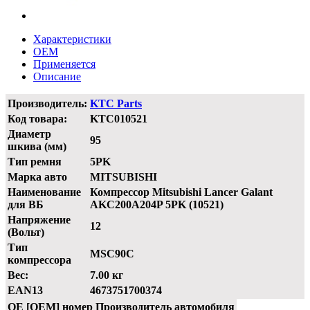
Характеристики
OEM
Применяется
Описание
Производитель:
KTC Parts
Код товара:
KTC010521
Диаметр
95
шкива (мм)
Тип ремня
5PK
Марка авто
MITSUBISHI
Наименование
Компрессор Mitsubishi Lancer Galant
для ВБ
AKC200A204P 5PK (10521)
Напряжение
12
(Вольт)
Тип
MSC90C
компрессора
Вес:
7.00 кг
EAN13
4673751700374
OE [OEM] номер
Производитель автомобиля