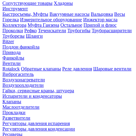
Сопутствующие товары
Хладоны
Инструмент
Быстросъемы, Муфты
Вакуумные насосы
Вальцовка
Весы
Горелка
Измерительное оборудование
Инжектор масла
Коллектора
Муфта Ганзена
Остальное
Припой и флюс
Проколки
Рефко
Течеискатели
Трубогибы
Труборасширители
Труборезы
Шланги
Bitzer
Поддон фанкойла
Привода
Фанкойлы
Вентили
Rotalock
Обратные клапаны
Реле давления
Шаровые вентили
Виброгаситель
Воздухонагреватели
Воздухоохлодители
Гайки, сервисные краны, штуцера
Испарители и конденсаторы
Клапаны
Маслоотделители
Прокладки
Разветвители
Регуляторы давления испарения
Регуляторы давления конденсации
Ресиверы