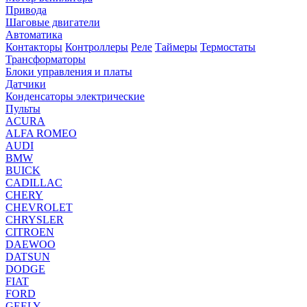
Привода
Шаговые двигатели
Автоматика
Контакторы
Контроллеры
Реле
Таймеры
Термостаты
Трансформаторы
Блоки управления и платы
Датчики
Конденсаторы электрические
Пульты
ACURA
ALFA ROMEO
AUDI
BMW
BUICK
CADILLAC
CHERY
CHEVROLET
CHRYSLER
CITROEN
DAEWOO
DATSUN
DODGE
FIAT
FORD
GEELY