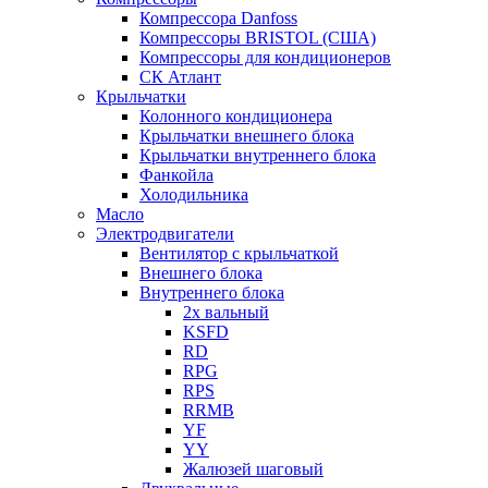
Компрессора Danfoss
Компрессоры BRISTOL (США)
Компрессоры для кондиционеров
СК Атлант
Крыльчатки
Колонного кондиционера
Крыльчатки внешнего блока
Крыльчатки внутреннего блока
Фанкойла
Холодильника
Масло
Электродвигатели
Вентилятор с крыльчаткой
Внешнего блока
Внутреннего блока
2х вальный
KSFD
RD
RPG
RPS
RRMB
YF
YY
Жалюзей шаговый