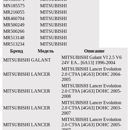
MN185575
MITSUBISHI
MR216055
MITSUBISHI
MR460704
MITSUBISHI
MR500249
MITSUBISHI
MR500266
MITSUBISHI
MR513148
MITSUBISHI
MR513234
MITSUBISHI
Бренд
Модель
Описание
MITSUBISHI Galant VI 2.5 V6
MITSUBISHI
GALANT
24V EA.. [6A13] 1996-2004
MITSUBISHI Lancer Evolution
MITSUBISHI
LANCER
2.0 CT9A [4G63] DOHC 2004-
2005
MITSUBISHI Lancer Evolution
MITSUBISHI
LANCER
2.0 CT9A [4G63] DOHC 2005-
2008
MITSUBISHI Lancer Evolution
MITSUBISHI
LANCER
2.0 CT9A [4G63] DOHC 2003-
2007
MITSUBISHI Lancer Evolution
MITSUBISHI
LANCER
2.0 CT9A [4G63] DOHC 2005-
2007