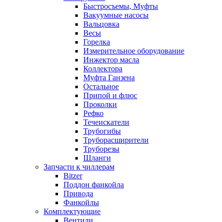
Быстросъемы, Муфты
Вакуумные насосы
Вальцовка
Весы
Горелка
Измерительное оборудование
Инжектор масла
Коллектора
Муфта Ганзена
Остальное
Припой и флюс
Проколки
Рефко
Течеискатели
Трубогибы
Труборасширители
Труборезы
Шланги
Запчасти к чиллерам
Bitzer
Поддон фанкойла
Привода
Фанкойлы
Комплектующие
Вентили