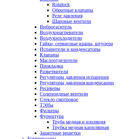
Rotalock
Обратные клапаны
Реле давления
Шаровые вентили
Виброгаситель
Воздухонагреватели
Воздухоохлодители
Гайки, сервисные краны, штуцера
Испарители и конденсаторы
Клапаны
Маслоотделители
Прокладки
Разветвители
Регуляторы давления испарения
Регуляторы давления конденсации
Ресиверы
Соленоидные вентили
Стекло смотровое
ТЭНы
Фильтры
Фурнитура
Труба медная и изоляция
Трубка медная капилярная
Защитные решетки
Компрессоры