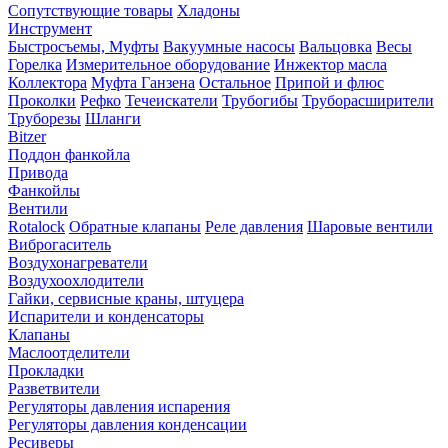
Сопутствующие товары
Хладоны
Инструмент
Быстросъемы, Муфты
Вакуумные насосы
Вальцовка
Весы
Горелка
Измерительное оборудование
Инжектор масла
Коллектора
Муфта Ганзена
Остальное
Припой и флюс
Проколки
Рефко
Течеискатели
Трубогибы
Труборасширители
Труборезы
Шланги
Bitzer
Поддон фанкойла
Привода
Фанкойлы
Вентили
Rotalock
Обратные клапаны
Реле давления
Шаровые вентили
Виброгаситель
Воздухонагреватели
Воздухоохлодители
Гайки, сервисные краны, штуцера
Испарители и конденсаторы
Клапаны
Маслоотделители
Прокладки
Разветвители
Регуляторы давления испарения
Регуляторы давления конденсации
Ресиверы