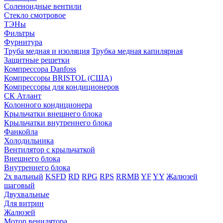
Соленоидные вентили
Стекло смотровое
ТЭНы
Фильтры
Фурнитура
Труба медная и изоляция
Трубка медная капилярная
Защитные решетки
Компрессора Danfoss
Компрессоры BRISTOL (США)
Компрессоры для кондиционеров
СК Атлант
Колонного кондиционера
Крыльчатки внешнего блока
Крыльчатки внутреннего блока
Фанкойла
Холодильника
Вентилятор с крыльчаткой
Внешнего блока
Внутреннего блока
2х вальный
KSFD
RD
RPG
RPS
RRMB
YF
YY
Жалюзей
шаговый
Двухвальные
Для витрин
Жалюзей
Мотор венилятора