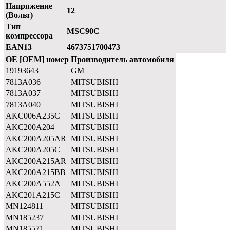
Напряжение
12
(Вольт)
Тип
MSC90C
компрессора
EAN13
4673751700473
OE [OEM] номер
Производитель автомобиля
19193643
GM
7813A036
MITSUBISHI
7813A037
MITSUBISHI
7813A040
MITSUBISHI
AKC006A235C
MITSUBISHI
AKC200A204
MITSUBISHI
AKC200A205AR
MITSUBISHI
AKC200A205C
MITSUBISHI
AKC200A215AR
MITSUBISHI
AKC200A215BB
MITSUBISHI
AKC200A552A
MITSUBISHI
AKC201A215C
MITSUBISHI
MN124811
MITSUBISHI
MN185237
MITSUBISHI
MN185571
MITSUBISHI