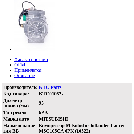
Характеристики
OEM
Применяется
Описание
Производитель:
KTC Parts
Код товара:
KTC010522
Диаметр
95
шкива (мм)
Тип ремня
6PK
Марка авто
MITSUBISHI
Наименование
Компрессор Mitsubishi Outlander Lancer
для ВБ
MSC105CA 6PK (10522)