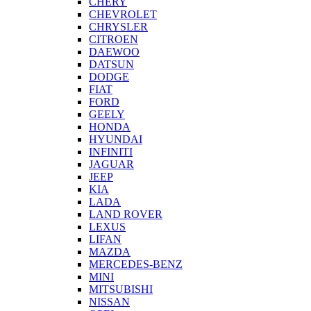
CHERY
CHEVROLET
CHRYSLER
CITROEN
DAEWOO
DATSUN
DODGE
FIAT
FORD
GEELY
HONDA
HYUNDAI
INFINITI
JAGUAR
JEEP
KIA
LADA
LAND ROVER
LEXUS
LIFAN
MAZDA
MERCEDES-BENZ
MINI
MITSUBISHI
NISSAN