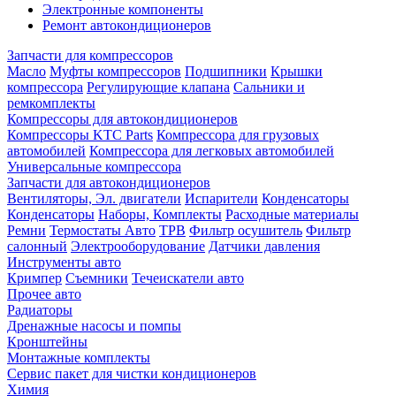
Электронные компоненты
Ремонт автокондиционеров
Запчасти для компрессоров
Масло
Муфты компрессоров
Подшипники
Крышки
компрессора
Регулирующие клапана
Сальники и
ремкомплекты
Компрессоры для автокондиционеров
Компрессоры KTC Parts
Компрессора для грузовых
автомобилей
Компрессора для легковых автомобилей
Универсальные компрессора
Запчасти для автокондиционеров
Вентиляторы, Эл. двигатели
Испарители
Конденсаторы
Конденсаторы
Наборы, Комплекты
Расходные материалы
Ремни
Термостаты Авто
ТРВ
Фильтр осушитель
Фильтр
салонный
Электрооборудование
Датчики давления
Инструменты авто
Кримпер
Съемники
Течеискатели авто
Прочее авто
Радиаторы
Дренажные насосы и помпы
Кронштейны
Монтажные комплекты
Сервис пакет для чистки кондиционеров
Химия