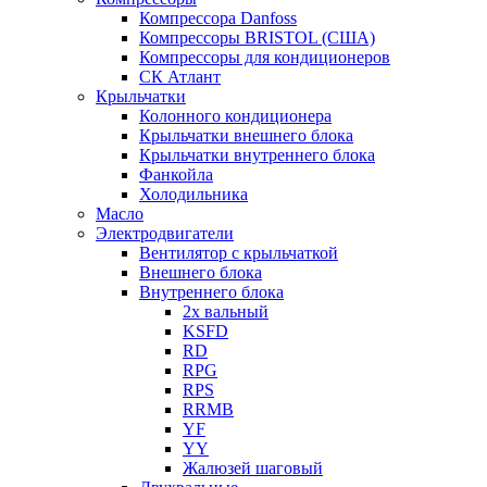
Компрессора Danfoss
Компрессоры BRISTOL (США)
Компрессоры для кондиционеров
СК Атлант
Крыльчатки
Колонного кондиционера
Крыльчатки внешнего блока
Крыльчатки внутреннего блока
Фанкойла
Холодильника
Масло
Электродвигатели
Вентилятор с крыльчаткой
Внешнего блока
Внутреннего блока
2х вальный
KSFD
RD
RPG
RPS
RRMB
YF
YY
Жалюзей шаговый