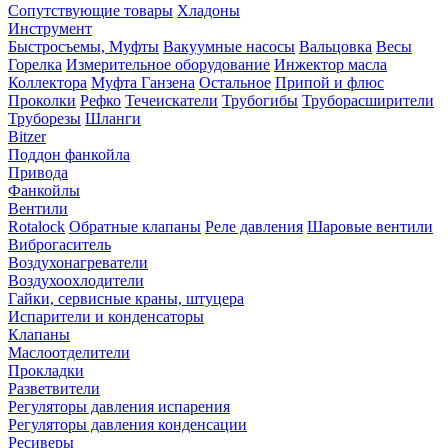
Сопутствующие товары
Хладоны
Инструмент
Быстросъемы, Муфты
Вакуумные насосы
Вальцовка
Весы
Горелка
Измерительное оборудование
Инжектор масла
Коллектора
Муфта Ганзена
Остальное
Припой и флюс
Проколки
Рефко
Течеискатели
Трубогибы
Труборасширители
Труборезы
Шланги
Bitzer
Поддон фанкойла
Привода
Фанкойлы
Вентили
Rotalock
Обратные клапаны
Реле давления
Шаровые вентили
Виброгаситель
Воздухонагреватели
Воздухоохлодители
Гайки, сервисные краны, штуцера
Испарители и конденсаторы
Клапаны
Маслоотделители
Прокладки
Разветвители
Регуляторы давления испарения
Регуляторы давления конденсации
Ресиверы