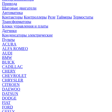
Привода
Шаговые двигатели
Автоматика
Контакторы
Контроллеры
Реле
Таймеры
Термостаты
Трансформаторы
Блоки управления и платы
Датчики
Конденсаторы электрические
Пульты
ACURA
ALFA ROMEO
AUDI
BMW
BUICK
CADILLAC
CHERY
CHEVROLET
CHRYSLER
CITROEN
DAEWOO
DATSUN
DODGE
FIAT
FORD
GEELY