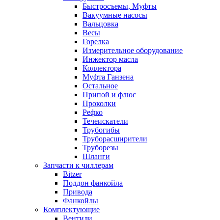
Быстросъемы, Муфты
Вакуумные насосы
Вальцовка
Весы
Горелка
Измерительное оборудование
Инжектор масла
Коллектора
Муфта Ганзена
Остальное
Припой и флюс
Проколки
Рефко
Течеискатели
Трубогибы
Труборасширители
Труборезы
Шланги
Запчасти к чиллерам
Bitzer
Поддон фанкойла
Привода
Фанкойлы
Комплектующие
Вентили