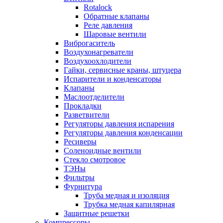
Rotalock
Обратные клапаны
Реле давления
Шаровые вентили
Виброгаситель
Воздухонагреватели
Воздухоохлодители
Гайки, сервисные краны, штуцера
Испарители и конденсаторы
Клапаны
Маслоотделители
Прокладки
Разветвители
Регуляторы давления испарения
Регуляторы давления конденсации
Ресиверы
Соленоидные вентили
Стекло смотровое
ТЭНы
Фильтры
Фурнитура
Труба медная и изоляция
Трубка медная капилярная
Защитные решетки
Компрессоры