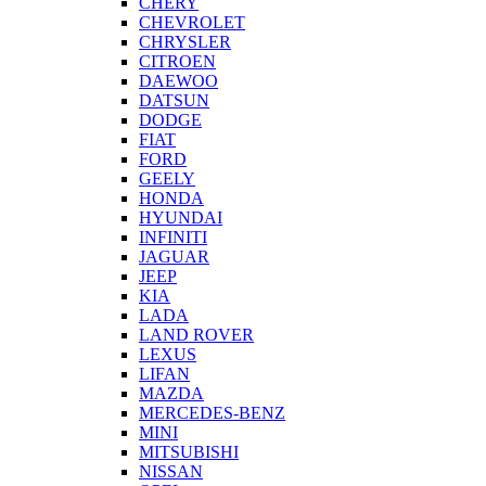
CHERY
CHEVROLET
CHRYSLER
CITROEN
DAEWOO
DATSUN
DODGE
FIAT
FORD
GEELY
HONDA
HYUNDAI
INFINITI
JAGUAR
JEEP
KIA
LADA
LAND ROVER
LEXUS
LIFAN
MAZDA
MERCEDES-BENZ
MINI
MITSUBISHI
NISSAN