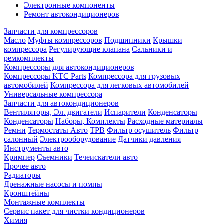
Электронные компоненты
Ремонт автокондиционеров
Запчасти для компрессоров
Масло
Муфты компрессоров
Подшипники
Крышки
компрессора
Регулирующие клапана
Сальники и
ремкомплекты
Компрессоры для автокондиционеров
Компрессоры KTC Parts
Компрессора для грузовых
автомобилей
Компрессора для легковых автомобилей
Универсальные компрессора
Запчасти для автокондиционеров
Вентиляторы, Эл. двигатели
Испарители
Конденсаторы
Конденсаторы
Наборы, Комплекты
Расходные материалы
Ремни
Термостаты Авто
ТРВ
Фильтр осушитель
Фильтр
салонный
Электрооборудование
Датчики давления
Инструменты авто
Кримпер
Съемники
Течеискатели авто
Прочее авто
Радиаторы
Дренажные насосы и помпы
Кронштейны
Монтажные комплекты
Сервис пакет для чистки кондиционеров
Химия