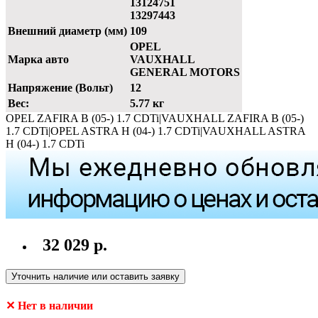
13124751
13297443
Внешний диаметр (мм)
109
OPEL
Марка авто
VAUXHALL
GENERAL MOTORS
Напряжение (Вольт)
12
Вес:
5.77 кг
OPEL ZAFIRA B (05-) 1.7 CDTi|VAUXHALL ZAFIRA B (05-)
1.7 CDTi|OPEL ASTRA H (04-) 1.7 CDTi|VAUXHALL ASTRA
H (04-) 1.7 CDTi
32 029 р.
Уточнить наличие или оставить заявку
✕ Нет в наличии