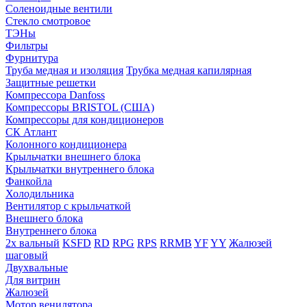
Соленоидные вентили
Стекло смотровое
ТЭНы
Фильтры
Фурнитура
Труба медная и изоляция
Трубка медная капилярная
Защитные решетки
Компрессора Danfoss
Компрессоры BRISTOL (США)
Компрессоры для кондиционеров
СК Атлант
Колонного кондиционера
Крыльчатки внешнего блока
Крыльчатки внутреннего блока
Фанкойла
Холодильника
Вентилятор с крыльчаткой
Внешнего блока
Внутреннего блока
2х вальный
KSFD
RD
RPG
RPS
RRMB
YF
YY
Жалюзей
шаговый
Двухвальные
Для витрин
Жалюзей
Мотор венилятора