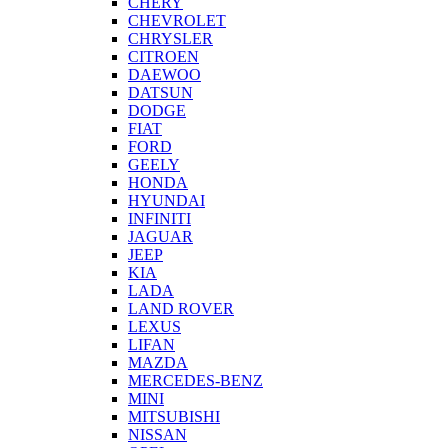
CHERY
CHEVROLET
CHRYSLER
CITROEN
DAEWOO
DATSUN
DODGE
FIAT
FORD
GEELY
HONDA
HYUNDAI
INFINITI
JAGUAR
JEEP
KIA
LADA
LAND ROVER
LEXUS
LIFAN
MAZDA
MERCEDES-BENZ
MINI
MITSUBISHI
NISSAN