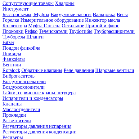
Сопутствующие товары
Хладоны
Инструмент
Быстросъемы, Муфты
Вакуумные насосы
Вальцовка
Весы
Горелка
Измерительное оборудование
Инжектор масла
Коллектора
Муфта Ганзена
Остальное
Припой и флюс
Проколки
Рефко
Течеискатели
Трубогибы
Труборасширители
Труборезы
Шланги
Bitzer
Поддон фанкойла
Привода
Фанкойлы
Вентили
Rotalock
Обратные клапаны
Реле давления
Шаровые вентили
Виброгаситель
Воздухонагреватели
Воздухоохлодители
Гайки, сервисные краны, штуцера
Испарители и конденсаторы
Клапаны
Маслоотделители
Прокладки
Разветвители
Регуляторы давления испарения
Регуляторы давления конденсации
Ресиверы