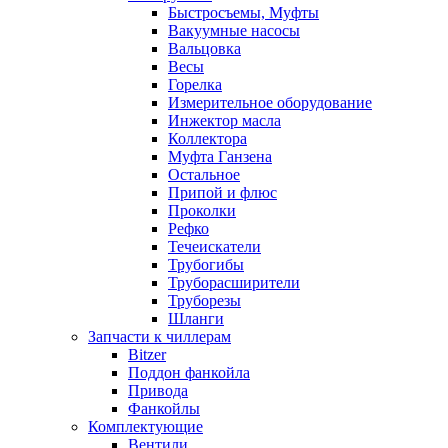
Быстросъемы, Муфты
Вакуумные насосы
Вальцовка
Весы
Горелка
Измерительное оборудование
Инжектор масла
Коллектора
Муфта Ганзена
Остальное
Припой и флюс
Проколки
Рефко
Течеискатели
Трубогибы
Труборасширители
Труборезы
Шланги
Запчасти к чиллерам
Bitzer
Поддон фанкойла
Привода
Фанкойлы
Комплектующие
Вентили