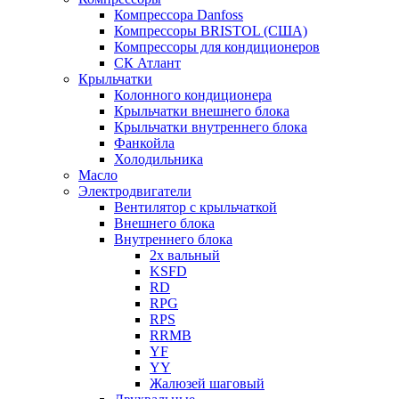
Компрессора Danfoss
Компрессоры BRISTOL (США)
Компрессоры для кондиционеров
СК Атлант
Крыльчатки
Колонного кондиционера
Крыльчатки внешнего блока
Крыльчатки внутреннего блока
Фанкойла
Холодильника
Масло
Электродвигатели
Вентилятор с крыльчаткой
Внешнего блока
Внутреннего блока
2х вальный
KSFD
RD
RPG
RPS
RRMB
YF
YY
Жалюзей шаговый