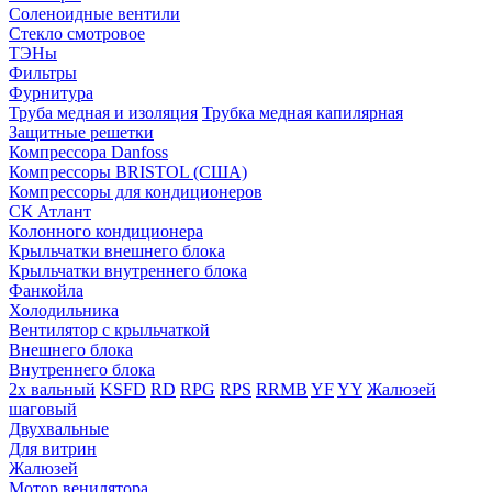
Соленоидные вентили
Стекло смотровое
ТЭНы
Фильтры
Фурнитура
Труба медная и изоляция
Трубка медная капилярная
Защитные решетки
Компрессора Danfoss
Компрессоры BRISTOL (США)
Компрессоры для кондиционеров
СК Атлант
Колонного кондиционера
Крыльчатки внешнего блока
Крыльчатки внутреннего блока
Фанкойла
Холодильника
Вентилятор с крыльчаткой
Внешнего блока
Внутреннего блока
2х вальный
KSFD
RD
RPG
RPS
RRMB
YF
YY
Жалюзей
шаговый
Двухвальные
Для витрин
Жалюзей
Мотор венилятора