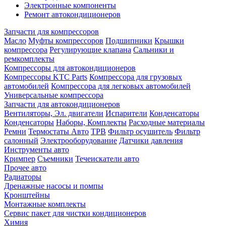
Электронные компоненты
Ремонт автокондиционеров
Запчасти для компрессоров
Масло
Муфты компрессоров
Подшипники
Крышки
компрессора
Регулирующие клапана
Сальники и
ремкомплекты
Компрессоры для автокондиционеров
Компрессоры KTC Parts
Компрессора для грузовых
автомобилей
Компрессора для легковых автомобилей
Универсальные компрессора
Запчасти для автокондиционеров
Вентиляторы, Эл. двигатели
Испарители
Конденсаторы
Конденсаторы
Наборы, Комплекты
Расходные материалы
Ремни
Термостаты Авто
ТРВ
Фильтр осушитель
Фильтр
салонный
Электрооборудование
Датчики давления
Инструменты авто
Кримпер
Съемники
Течеискатели авто
Прочее авто
Радиаторы
Дренажные насосы и помпы
Кронштейны
Монтажные комплекты
Сервис пакет для чистки кондиционеров
Химия