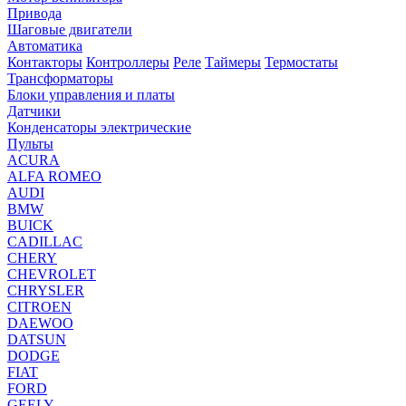
Привода
Шаговые двигатели
Автоматика
Контакторы
Контроллеры
Реле
Таймеры
Термостаты
Трансформаторы
Блоки управления и платы
Датчики
Конденсаторы электрические
Пульты
ACURA
ALFA ROMEO
AUDI
BMW
BUICK
CADILLAC
CHERY
CHEVROLET
CHRYSLER
CITROEN
DAEWOO
DATSUN
DODGE
FIAT
FORD
GEELY