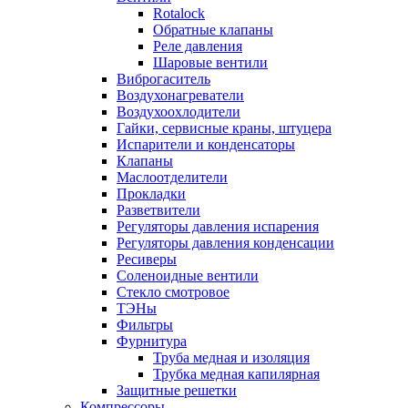
Rotalock
Обратные клапаны
Реле давления
Шаровые вентили
Виброгаситель
Воздухонагреватели
Воздухоохлодители
Гайки, сервисные краны, штуцера
Испарители и конденсаторы
Клапаны
Маслоотделители
Прокладки
Разветвители
Регуляторы давления испарения
Регуляторы давления конденсации
Ресиверы
Соленоидные вентили
Стекло смотровое
ТЭНы
Фильтры
Фурнитура
Труба медная и изоляция
Трубка медная капилярная
Защитные решетки
Компрессоры