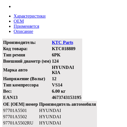
Характеристики
OEM
Применяется
Описание
Производитель:
KTC Parts
Код товара:
KTC018889
Тип ремня
6PK
Внешний диаметр (мм)
124
HYUNDAI
Марка авто
KIA
Напряжение (Вольт)
12
Тип компрессора
VS14
Вес:
6.00 кг
EAN13
4673743153195
OE [OEM] номер
Производитель автомобиля
97701A5501
HYUNDAI
97701A5502
HYUNDAI
97701A5502RU
HYUNDAI