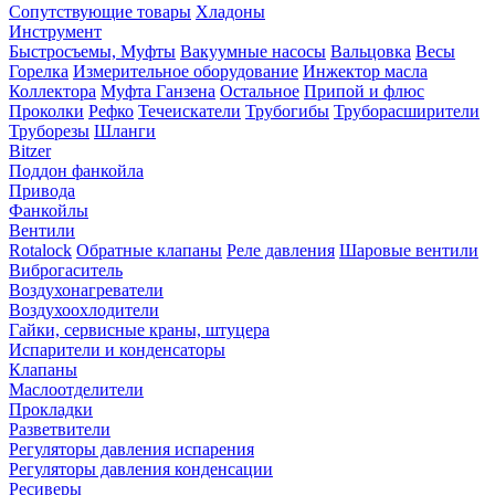
Сопутствующие товары
Хладоны
Инструмент
Быстросъемы, Муфты
Вакуумные насосы
Вальцовка
Весы
Горелка
Измерительное оборудование
Инжектор масла
Коллектора
Муфта Ганзена
Остальное
Припой и флюс
Проколки
Рефко
Течеискатели
Трубогибы
Труборасширители
Труборезы
Шланги
Bitzer
Поддон фанкойла
Привода
Фанкойлы
Вентили
Rotalock
Обратные клапаны
Реле давления
Шаровые вентили
Виброгаситель
Воздухонагреватели
Воздухоохлодители
Гайки, сервисные краны, штуцера
Испарители и конденсаторы
Клапаны
Маслоотделители
Прокладки
Разветвители
Регуляторы давления испарения
Регуляторы давления конденсации
Ресиверы