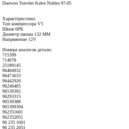
Daewoo Traveler Kalos Nubira 97-05
Характеристики:
Тип компрессора V5
Шкив 6PK
Диаметр шкива 132 MM
Напряжение 12V
Номера аналогов детали:
715399
714978
25189145
96484932
96473633
96442920
96246405
96539392
96293315
96539388
965399394
962351601
962352051
96 235 1601
96 235 2051