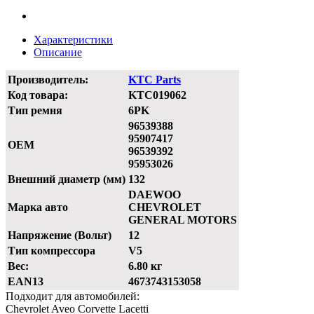
Характеристики
Описание
Производитель:
KTC Parts
Код товара:
KTC019062
Тип ремня
6PK
96539388
95907417
OEM
96539392
95953026
Внешний диаметр (мм)
132
DAEWOO
Марка авто
CHEVROLET
GENERAL MOTORS
Напряжение (Вольт)
12
Тип компрессора
V5
Вес:
6.80 кг
EAN13
4673743153058
Подходит для автомобилей:
Chevrolet Aveo Corvette Lacetti