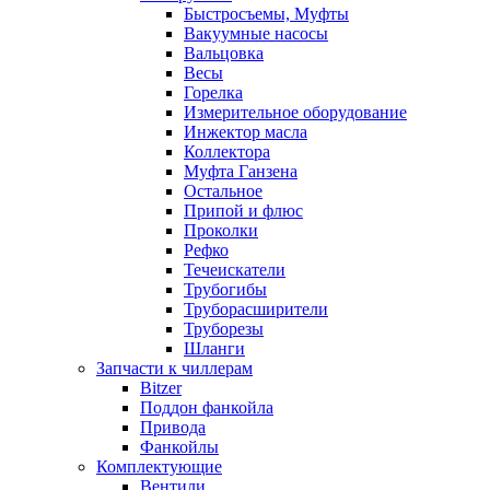
Быстросъемы, Муфты
Вакуумные насосы
Вальцовка
Весы
Горелка
Измерительное оборудование
Инжектор масла
Коллектора
Муфта Ганзена
Остальное
Припой и флюс
Проколки
Рефко
Течеискатели
Трубогибы
Труборасширители
Труборезы
Шланги
Запчасти к чиллерам
Bitzer
Поддон фанкойла
Привода
Фанкойлы
Комплектующие
Вентили