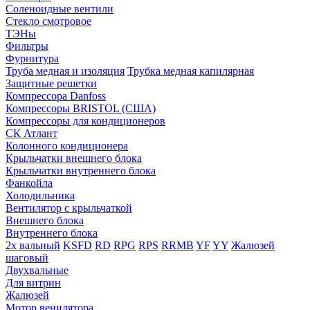
Соленоидные вентили
Стекло смотровое
ТЭНы
Фильтры
Фурнитура
Труба медная и изоляция
Трубка медная капилярная
Защитные решетки
Компрессора Danfoss
Компрессоры BRISTOL (США)
Компрессоры для кондиционеров
СК Атлант
Колонного кондиционера
Крыльчатки внешнего блока
Крыльчатки внутреннего блока
Фанкойла
Холодильника
Вентилятор с крыльчаткой
Внешнего блока
Внутреннего блока
2х вальный
KSFD
RD
RPG
RPS
RRMB
YF
YY
Жалюзей
шаговый
Двухвальные
Для витрин
Жалюзей
Мотор венилятора