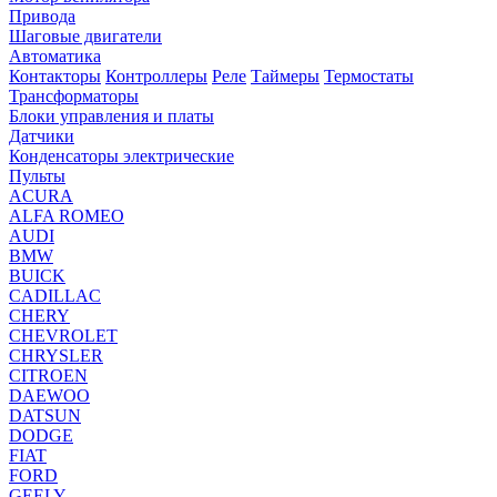
Привода
Шаговые двигатели
Автоматика
Контакторы
Контроллеры
Реле
Таймеры
Термостаты
Трансформаторы
Блоки управления и платы
Датчики
Конденсаторы электрические
Пульты
ACURA
ALFA ROMEO
AUDI
BMW
BUICK
CADILLAC
CHERY
CHEVROLET
CHRYSLER
CITROEN
DAEWOO
DATSUN
DODGE
FIAT
FORD
GEELY