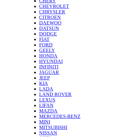
CHERY
CHEVROLET
CHRYSLER
CITROEN
DAEWOO
DATSUN
DODGE
FIAT
FORD
GEELY
HONDA
HYUNDAI
INFINITI
JAGUAR
JEEP
KIA
LADA
LAND ROVER
LEXUS
LIFAN
MAZDA
MERCEDES-BENZ
MINI
MITSUBISHI
NISSAN