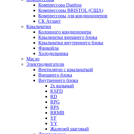
Компрессора Danfoss
Компрессоры BRISTOL (США)
Компрессоры для кондиционеров
СК Атлант
Крыльчатки
Колонного кондиционера
Крыльчатки внешнего блока
Крыльчатки внутреннего блока
Фанкойла
Холодильника
Масло
Электродвигатели
Вентилятор с крыльчаткой
Внешнего блока
Внутреннего блока
2х вальный
KSFD
RD
RPG
RPS
RRMB
YF
YY
Жалюзей шаговый