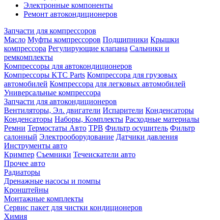
Электронные компоненты
Ремонт автокондиционеров
Запчасти для компрессоров
Масло
Муфты компрессоров
Подшипники
Крышки
компрессора
Регулирующие клапана
Сальники и
ремкомплекты
Компрессоры для автокондиционеров
Компрессоры KTC Parts
Компрессора для грузовых
автомобилей
Компрессора для легковых автомобилей
Универсальные компрессора
Запчасти для автокондиционеров
Вентиляторы, Эл. двигатели
Испарители
Конденсаторы
Конденсаторы
Наборы, Комплекты
Расходные материалы
Ремни
Термостаты Авто
ТРВ
Фильтр осушитель
Фильтр
салонный
Электрооборудование
Датчики давления
Инструменты авто
Кримпер
Съемники
Течеискатели авто
Прочее авто
Радиаторы
Дренажные насосы и помпы
Кронштейны
Монтажные комплекты
Сервис пакет для чистки кондиционеров
Химия