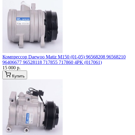
Компрессор Daewoo Matiz M150 (01-05) 96568208 96568210
96406677 96528118 717855 717860 4PK (017061)
15 000 р.
Купить