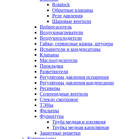
Rotalock
Обратные клапаны
Реле давления
Шаровые вентили
Виброгаситель
Воздухонагреватели
Воздухоохлодители
Гайки, сервисные краны, штуцера
Испарители и конденсаторы
Клапаны
Маслоотделители
Прокладки
Разветвители
Регуляторы давления испарения
Регуляторы давления конденсации
Ресиверы
Соленоидные вентили
Стекло смотровое
ТЭНы
Фильтры
Фурнитура
Труба медная и изоляция
Трубка медная капилярная
Защитные решетки
Компрессоры