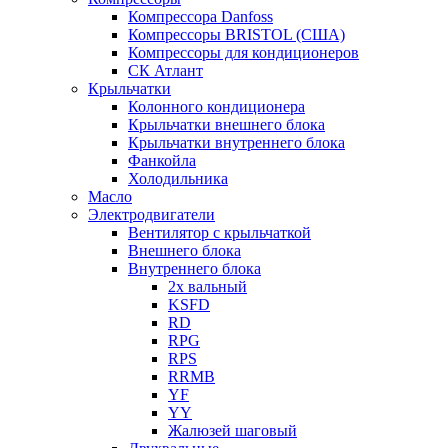
Компрессора Danfoss
Компрессоры BRISTOL (США)
Компрессоры для кондиционеров
СК Атлант
Крыльчатки
Колонного кондиционера
Крыльчатки внешнего блока
Крыльчатки внутреннего блока
Фанкойла
Холодильника
Масло
Электродвигатели
Вентилятор с крыльчаткой
Внешнего блока
Внутреннего блока
2х вальный
KSFD
RD
RPG
RPS
RRMB
YF
YY
Жалюзей шаговый