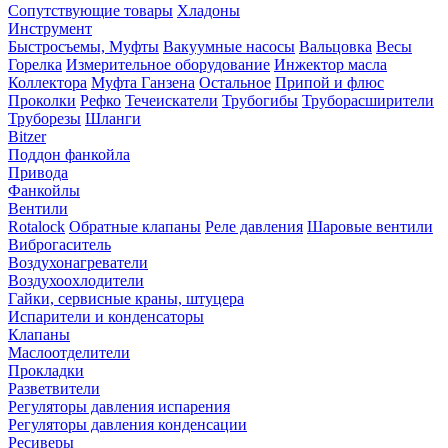
Сопутствующие товары
Хладоны
Инструмент
Быстросъемы, Муфты
Вакуумные насосы
Вальцовка
Весы
Горелка
Измерительное оборудование
Инжектор масла
Коллектора
Муфта Ганзена
Остальное
Припой и флюс
Проколки
Рефко
Течеискатели
Трубогибы
Труборасширители
Труборезы
Шланги
Bitzer
Поддон фанкойла
Привода
Фанкойлы
Вентили
Rotalock
Обратные клапаны
Реле давления
Шаровые вентили
Виброгаситель
Воздухонагреватели
Воздухоохлодители
Гайки, сервисные краны, штуцера
Испарители и конденсаторы
Клапаны
Маслоотделители
Прокладки
Разветвители
Регуляторы давления испарения
Регуляторы давления конденсации
Ресиверы