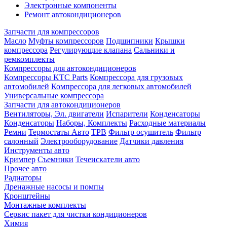
Электронные компоненты
Ремонт автокондиционеров
Запчасти для компрессоров
Масло
Муфты компрессоров
Подшипники
Крышки
компрессора
Регулирующие клапана
Сальники и
ремкомплекты
Компрессоры для автокондиционеров
Компрессоры KTC Parts
Компрессора для грузовых
автомобилей
Компрессора для легковых автомобилей
Универсальные компрессора
Запчасти для автокондиционеров
Вентиляторы, Эл. двигатели
Испарители
Конденсаторы
Конденсаторы
Наборы, Комплекты
Расходные материалы
Ремни
Термостаты Авто
ТРВ
Фильтр осушитель
Фильтр
салонный
Электрооборудование
Датчики давления
Инструменты авто
Кримпер
Съемники
Течеискатели авто
Прочее авто
Радиаторы
Дренажные насосы и помпы
Кронштейны
Монтажные комплекты
Сервис пакет для чистки кондиционеров
Химия