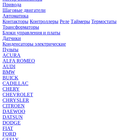
Привода
Шаговые двигатели
Автоматика
Контакторы
Контроллеры
Реле
Таймеры
Термостаты
Трансформаторы
Блоки управления и платы
Датчики
Конденсаторы электрические
Пульты
ACURA
ALFA ROMEO
AUDI
BMW
BUICK
CADILLAC
CHERY
CHEVROLET
CHRYSLER
CITROEN
DAEWOO
DATSUN
DODGE
FIAT
FORD
GEELY