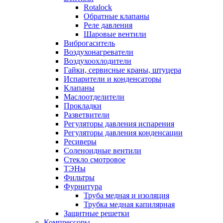
Rotalock
Обратные клапаны
Реле давления
Шаровые вентили
Виброгаситель
Воздухонагреватели
Воздухоохлодители
Гайки, сервисные краны, штуцера
Испарители и конденсаторы
Клапаны
Маслоотделители
Прокладки
Разветвители
Регуляторы давления испарения
Регуляторы давления конденсации
Ресиверы
Соленоидные вентили
Стекло смотровое
ТЭНы
Фильтры
Фурнитура
Труба медная и изоляция
Трубка медная капилярная
Защитные решетки
Компрессоры