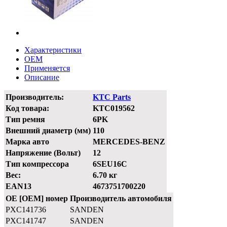
Характеристики
OEM
Применяется
Описание
Производитель:
KTC Parts
Код товара:
KTC019562
Тип ремня
6PK
Внешний диаметр (мм)
110
Марка авто
MERCEDES-BENZ
Напряжение (Вольт)
12
Тип компрессора
6SEU16C
Вес:
6.70 кг
EAN13
4673751700220
OE [OEM] номер
Производитель автомобиля
PXC141736
SANDEN
PXC141747
SANDEN