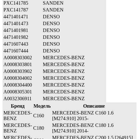
PXC141785
SANDEN
PXC141787
SANDEN
4471401471
DENSO
4471401473
DENSO
4471401981
DENSO
4471401982
DENSO
4471607443
DENSO
4471607444
DENSO
A0008303002
MERCEDES-BENZ
A0008303801
MERCEDES-BENZ
A0008303902
MERCEDES-BENZ
A0008304002
MERCEDES-BENZ
A0008304400
MERCEDES-BENZ
A0008305301
MERCEDES-BENZ
A0032306911
MERCEDES-BENZ
Бренд
Модель
Описание
MERCEDES-
MERCEDES-BENZ C160 1.6
C160
BENZ
[M274.910] 2015-
MERCEDES-
MERCEDES-BENZ C180 1.6
C180
BENZ
[M274.910] 2014-
MERCEDES-
MERCEDES-BENZ C200 1.5 [264915]