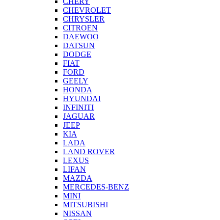
CHERY
CHEVROLET
CHRYSLER
CITROEN
DAEWOO
DATSUN
DODGE
FIAT
FORD
GEELY
HONDA
HYUNDAI
INFINITI
JAGUAR
JEEP
KIA
LADA
LAND ROVER
LEXUS
LIFAN
MAZDA
MERCEDES-BENZ
MINI
MITSUBISHI
NISSAN