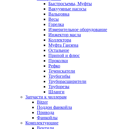
Быстросъемы, Муфты
Вакуумные насосы
Вальцовка
Весы
Горелка
Измерительное оборудование
Инжектор масла
Коллектора
Муфта Ганзена
Остальное
Припой и флюс
Проколки
Рефко
Течеискатели
Трубогибы
Труборасширители
Труборезы
Шланги
Запчасти к чиллерам
Bitzer
Поддон фанкойла
Привода
Фанкойлы
Комплектующие
Вентили