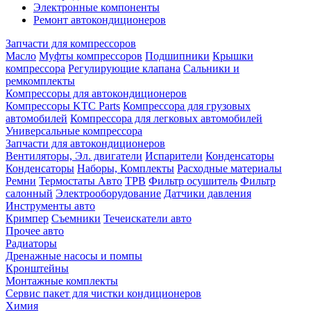
Электронные компоненты
Ремонт автокондиционеров
Запчасти для компрессоров
Масло
Муфты компрессоров
Подшипники
Крышки
компрессора
Регулирующие клапана
Сальники и
ремкомплекты
Компрессоры для автокондиционеров
Компрессоры KTC Parts
Компрессора для грузовых
автомобилей
Компрессора для легковых автомобилей
Универсальные компрессора
Запчасти для автокондиционеров
Вентиляторы, Эл. двигатели
Испарители
Конденсаторы
Конденсаторы
Наборы, Комплекты
Расходные материалы
Ремни
Термостаты Авто
ТРВ
Фильтр осушитель
Фильтр
салонный
Электрооборудование
Датчики давления
Инструменты авто
Кримпер
Съемники
Течеискатели авто
Прочее авто
Радиаторы
Дренажные насосы и помпы
Кронштейны
Монтажные комплекты
Сервис пакет для чистки кондиционеров
Химия