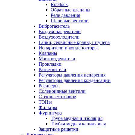
Rotalock
Обратные клапаны
Реле давления
Шаровые вентили
Виброгаситель
Воздухонагреватели
Воздухоохлодители
Гайки, сервисные краны, штуцера
Испарители и конденсаторы
Клапаны
Маслоотделители
Прокладки
Разветвители
Регуляторы давления испарения
Регуляторы давления конденсации
Ресиверы
Соленоидные вентили
Стекло смотровое
ТЭНы
Фильтры
Фурнитура
Труба медная и изоляция
Трубка медная капилярная
Защитные решетки
Компрессоры