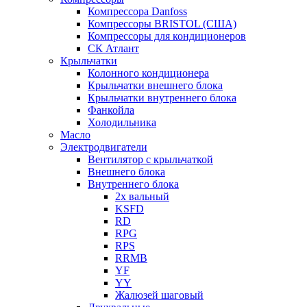
Компрессора Danfoss
Компрессоры BRISTOL (США)
Компрессоры для кондиционеров
СК Атлант
Крыльчатки
Колонного кондиционера
Крыльчатки внешнего блока
Крыльчатки внутреннего блока
Фанкойла
Холодильника
Масло
Электродвигатели
Вентилятор с крыльчаткой
Внешнего блока
Внутреннего блока
2х вальный
KSFD
RD
RPG
RPS
RRMB
YF
YY
Жалюзей шаговый