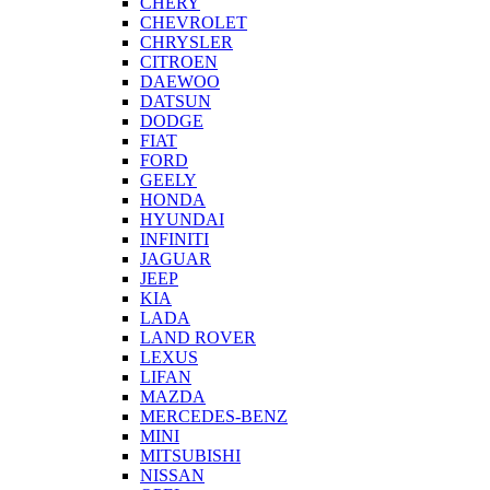
CHERY
CHEVROLET
CHRYSLER
CITROEN
DAEWOO
DATSUN
DODGE
FIAT
FORD
GEELY
HONDA
HYUNDAI
INFINITI
JAGUAR
JEEP
KIA
LADA
LAND ROVER
LEXUS
LIFAN
MAZDA
MERCEDES-BENZ
MINI
MITSUBISHI
NISSAN