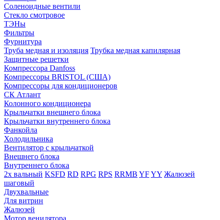
Соленоидные вентили
Стекло смотровое
ТЭНы
Фильтры
Фурнитура
Труба медная и изоляция
Трубка медная капилярная
Защитные решетки
Компрессора Danfoss
Компрессоры BRISTOL (США)
Компрессоры для кондиционеров
СК Атлант
Колонного кондиционера
Крыльчатки внешнего блока
Крыльчатки внутреннего блока
Фанкойла
Холодильника
Вентилятор с крыльчаткой
Внешнего блока
Внутреннего блока
2х вальный
KSFD
RD
RPG
RPS
RRMB
YF
YY
Жалюзей
шаговый
Двухвальные
Для витрин
Жалюзей
Мотор венилятора