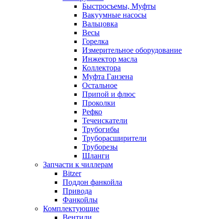
Быстросъемы, Муфты
Вакуумные насосы
Вальцовка
Весы
Горелка
Измерительное оборудование
Инжектор масла
Коллектора
Муфта Ганзена
Остальное
Припой и флюс
Проколки
Рефко
Течеискатели
Трубогибы
Труборасширители
Труборезы
Шланги
Запчасти к чиллерам
Bitzer
Поддон фанкойла
Привода
Фанкойлы
Комплектующие
Вентили