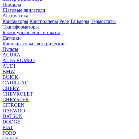
Привода
Шаговые двигатели
Автоматика
Контакторы
Контроллеры
Реле
Таймеры
Термостаты
Трансформаторы
Блоки управления и платы
Датчики
Конденсаторы электрические
Пульты
ACURA
ALFA ROMEO
AUDI
BMW
BUICK
CADILLAC
CHERY
CHEVROLET
CHRYSLER
CITROEN
DAEWOO
DATSUN
DODGE
FIAT
FORD
GEELY