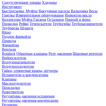
Сопутствующие товары
Хладоны
Инструмент
Быстросъемы, Муфты
Вакуумные насосы
Вальцовка
Весы
Горелка
Измерительное оборудование
Инжектор масла
Коллектора
Муфта Ганзена
Остальное
Припой и флюс
Проколки
Рефко
Течеискатели
Трубогибы
Труборасширители
Труборезы
Шланги
Bitzer
Поддон фанкойла
Привода
Фанкойлы
Вентили
Rotalock
Обратные клапаны
Реле давления
Шаровые вентили
Виброгаситель
Воздухонагреватели
Воздухоохлодители
Гайки, сервисные краны, штуцера
Испарители и конденсаторы
Клапаны
Маслоотделители
Прокладки
Разветвители
Регуляторы давления испарения
Регуляторы давления конденсации
Ресиверы