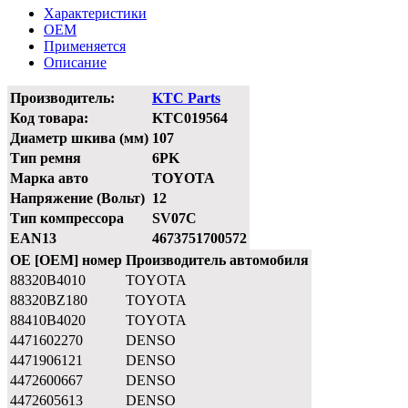
Характеристики
OEM
Применяется
Описание
Производитель:
KTC Parts
Код товара:
KTC019564
Диаметр шкива (мм)
107
Тип ремня
6PK
Марка авто
TOYOTA
Напряжение (Вольт)
12
Тип компрессора
SV07C
EAN13
4673751700572
OE [OEM] номер
Производитель автомобиля
88320B4010
TOYOTA
88320BZ180
TOYOTA
88410B4020
TOYOTA
4471602270
DENSO
4471906121
DENSO
4472600667
DENSO
4472605613
DENSO