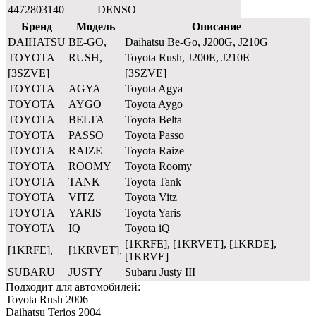
4472803140
DENSO
Бренд
Модель
Описание
DAIHATSU
BE-GO,
Daihatsu Be-Go, J200G, J210G
TOYOTA
RUSH,
Toyota Rush, J200E, J210E
[3SZVE]
[3SZVE]
TOYOTA
AGYA
Toyota Agya
TOYOTA
AYGO
Toyota Aygo
TOYOTA
BELTA
Toyota Belta
TOYOTA
PASSO
Toyota Passo
TOYOTA
RAIZE
Toyota Raize
TOYOTA
ROOMY
Toyota Roomy
TOYOTA
TANK
Toyota Tank
TOYOTA
VITZ
Toyota Vitz
TOYOTA
YARIS
Toyota Yaris
TOYOTA
IQ
Toyota iQ
[1KRFE], [1KRVET], [1KRDE],
[1KRFE],
[1KRVET],
[1KRVE]
SUBARU
JUSTY
Subaru Justy III
Подходит для автомобилей:
Toyota Rush 2006
Daihatsu Terios 2004