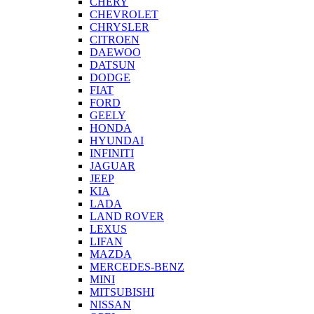
CHERY
CHEVROLET
CHRYSLER
CITROEN
DAEWOO
DATSUN
DODGE
FIAT
FORD
GEELY
HONDA
HYUNDAI
INFINITI
JAGUAR
JEEP
KIA
LADA
LAND ROVER
LEXUS
LIFAN
MAZDA
MERCEDES-BENZ
MINI
MITSUBISHI
NISSAN