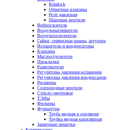
Rotalock
Обратные клапаны
Реле давления
Шаровые вентили
Виброгаситель
Воздухонагреватели
Воздухоохлодители
Гайки, сервисные краны, штуцера
Испарители и конденсаторы
Клапаны
Маслоотделители
Прокладки
Разветвители
Регуляторы давления испарения
Регуляторы давления конденсации
Ресиверы
Соленоидные вентили
Стекло смотровое
ТЭНы
Фильтры
Фурнитура
Труба медная и изоляция
Трубка медная капилярная
Защитные решетки
Компрессоры