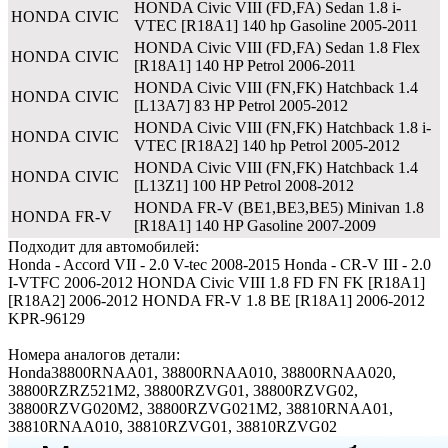
HONDA Civic VIII (FD,FA) Sedan 1.8 i-
HONDA
CIVIC
VTEC [R18A1] 140 hp Gasoline 2005-2011
HONDA Civic VIII (FD,FA) Sedan 1.8 Flex
HONDA
CIVIC
[R18A1] 140 HP Petrol 2006-2011
HONDA Civic VIII (FN,FK) Hatchback 1.4
HONDA
CIVIC
[L13A7] 83 HP Petrol 2005-2012
HONDA Civic VIII (FN,FK) Hatchback 1.8 i-
HONDA
CIVIC
VTEC [R18A2] 140 hp Petrol 2005-2012
HONDA Civic VIII (FN,FK) Hatchback 1.4
HONDA
CIVIC
[L13Z1] 100 HP Petrol 2008-2012
HONDA FR-V (BE1,BE3,BE5) Minivan 1.8
HONDA
FR-V
[R18A1] 140 HP Gasoline 2007-2009
Подходит для автомобилей:
Honda - Accord VII - 2.0 V-tec 2008-2015 Honda - CR-V III - 2.0
I-VTFC 2006-2012 HONDA Civic VIII 1.8 FD FN FK [R18A1]
[R18A2] 2006-2012 HONDA FR-V 1.8 BE [R18A1] 2006-2012
KPR-96129
Номера аналогов детали:
Honda38800RNAA01, 38800RNAA010, 38800RNAA020,
38800RZRZ521M2, 38800RZVG01, 38800RZVG02,
38800RZVG020M2, 38800RZVG021M2, 38810RNAA01,
38810RNAA010, 38810RZVG01, 38810RZVG02