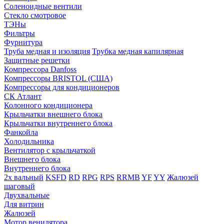
Соленоидные вентили
Стекло смотровое
ТЭНы
Фильтры
Фурнитура
Труба медная и изоляция
Трубка медная капилярная
Защитные решетки
Компрессора Danfoss
Компрессоры BRISTOL (США)
Компрессоры для кондиционеров
СК Атлант
Колонного кондиционера
Крыльчатки внешнего блока
Крыльчатки внутреннего блока
Фанкойла
Холодильника
Вентилятор с крыльчаткой
Внешнего блока
Внутреннего блока
2х вальный
KSFD
RD
RPG
RPS
RRMB
YF
YY
Жалюзей
шаговый
Двухвальные
Для витрин
Жалюзей
Мотор венилятора