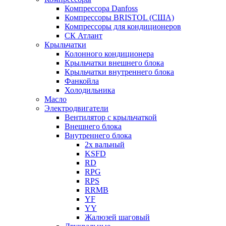
Компрессора Danfoss
Компрессоры BRISTOL (США)
Компрессоры для кондиционеров
СК Атлант
Крыльчатки
Колонного кондиционера
Крыльчатки внешнего блока
Крыльчатки внутреннего блока
Фанкойла
Холодильника
Масло
Электродвигатели
Вентилятор с крыльчаткой
Внешнего блока
Внутреннего блока
2х вальный
KSFD
RD
RPG
RPS
RRMB
YF
YY
Жалюзей шаговый