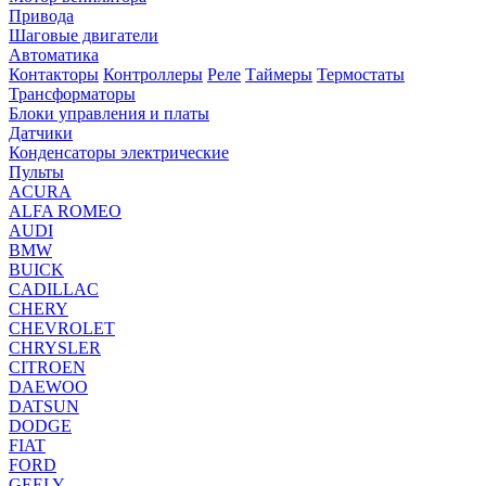
Привода
Шаговые двигатели
Автоматика
Контакторы
Контроллеры
Реле
Таймеры
Термостаты
Трансформаторы
Блоки управления и платы
Датчики
Конденсаторы электрические
Пульты
ACURA
ALFA ROMEO
AUDI
BMW
BUICK
CADILLAC
CHERY
CHEVROLET
CHRYSLER
CITROEN
DAEWOO
DATSUN
DODGE
FIAT
FORD
GEELY