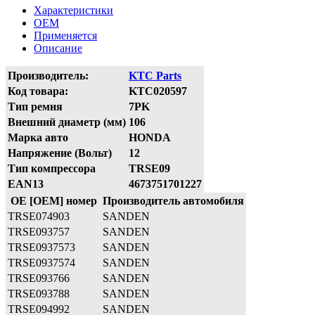
Характеристики
OEM
Применяется
Описание
Производитель:
KTC Parts
Код товара:
KTC020597
Тип ремня
7PK
Внешний диаметр (мм)
106
Марка авто
HONDA
Напряжение (Вольт)
12
Тип компрессора
TRSE09
EAN13
4673751701227
OE [OEM] номер
Производитель автомобиля
TRSE074903
SANDEN
TRSE093757
SANDEN
TRSE0937573
SANDEN
TRSE0937574
SANDEN
TRSE093766
SANDEN
TRSE093788
SANDEN
TRSE094992
SANDEN