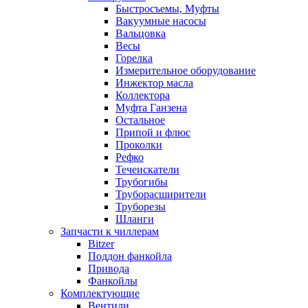
Быстросъемы, Муфты
Вакуумные насосы
Вальцовка
Весы
Горелка
Измерительное оборудование
Инжектор масла
Коллектора
Муфта Ганзена
Остальное
Припой и флюс
Проколки
Рефко
Течеискатели
Трубогибы
Труборасширители
Труборезы
Шланги
Запчасти к чиллерам
Bitzer
Поддон фанкойла
Привода
Фанкойлы
Комплектующие
Вентили