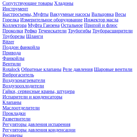
Сопутствующие товары
Хладоны
Инструмент
Быстросъемы, Муфты
Вакуумные насосы
Вальцовка
Весы
Горелка
Измерительное оборудование
Инжектор масла
Коллектора
Муфта Ганзена
Остальное
Припой и флюс
Проколки
Рефко
Течеискатели
Трубогибы
Труборасширители
Труборезы
Шланги
Bitzer
Поддон фанкойла
Привода
Фанкойлы
Вентили
Rotalock
Обратные клапаны
Реле давления
Шаровые вентили
Виброгаситель
Воздухонагреватели
Воздухоохлодители
Гайки, сервисные краны, штуцера
Испарители и конденсаторы
Клапаны
Маслоотделители
Прокладки
Разветвители
Регуляторы давления испарения
Регуляторы давления конденсации
Ресиверы