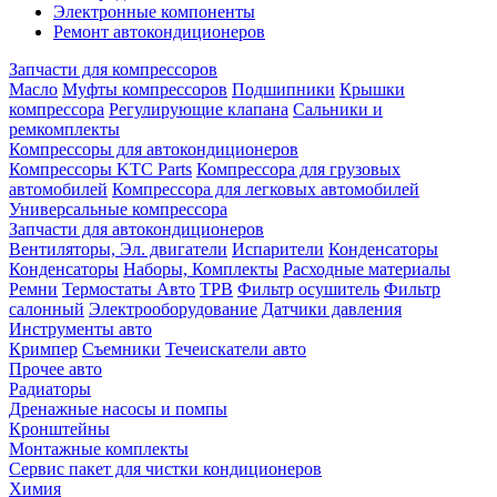
Электронные компоненты
Ремонт автокондиционеров
Запчасти для компрессоров
Масло
Муфты компрессоров
Подшипники
Крышки
компрессора
Регулирующие клапана
Сальники и
ремкомплекты
Компрессоры для автокондиционеров
Компрессоры KTC Parts
Компрессора для грузовых
автомобилей
Компрессора для легковых автомобилей
Универсальные компрессора
Запчасти для автокондиционеров
Вентиляторы, Эл. двигатели
Испарители
Конденсаторы
Конденсаторы
Наборы, Комплекты
Расходные материалы
Ремни
Термостаты Авто
ТРВ
Фильтр осушитель
Фильтр
салонный
Электрооборудование
Датчики давления
Инструменты авто
Кримпер
Съемники
Течеискатели авто
Прочее авто
Радиаторы
Дренажные насосы и помпы
Кронштейны
Монтажные комплекты
Сервис пакет для чистки кондиционеров
Химия