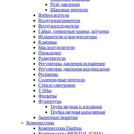
Реле давления
Шаровые вентили
Виброгаситель
Воздухонагреватели
Воздухоохлодители
Гайки, сервисные краны, штуцера
Испарители и конденсаторы
Клапаны
Маслоотделители
Прокладки
Разветвители
Регуляторы давления испарения
Регуляторы давления конденсации
Ресиверы
Соленоидные вентили
Стекло смотровое
ТЭНы
Фильтры
Фурнитура
Труба медная и изоляция
Трубка медная капилярная
Защитные решетки
Компрессоры
Компрессора Danfoss
Компрессоры BRISTOL (США)