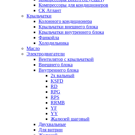
Компрессоры для кондиционеров
СК Атлант
Крыльчатки
Колонного кондиционера
Крыльчатки внешнего блока
Крыльчатки внутреннего блока
Фанкойла
Холодильника
Масло
Электродвигатели
Вентилятор с крыльчаткой
Внешнего блока
Внутреннего блока
2х вальный
KSFD
RD
RPG
RPS
RRMB
YF
YY
Жалюзей шаговый
Двухвальные
Для витрин