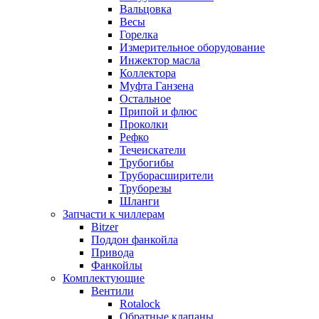
Вальцовка
Весы
Горелка
Измерительное оборудование
Инжектор масла
Коллектора
Муфта Ганзена
Остальное
Припой и флюс
Проколки
Рефко
Течеискатели
Трубогибы
Труборасширители
Труборезы
Шланги
Запчасти к чиллерам
Bitzer
Поддон фанкойла
Привода
Фанкойлы
Комплектующие
Вентили
Rotalock
Обратные клапаны