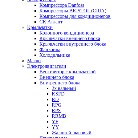
Компрессора Danfoss
Компрессоры BRISTOL (США)
Компрессоры для кондиционеров
СК Атлант
Крыльчатки
Колонного кондиционера
Крыльчатки внешнего блока
Крыльчатки внутреннего блока
Фанкойла
Холодильника
Масло
Электродвигатели
Вентилятор с крыльчаткой
Внешнего блока
Внутреннего блока
2х вальный
KSFD
RD
RPG
RPS
RRMB
YF
YY
Жалюзей шаговый