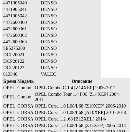
4471905040
DENSO
4471905041
DENSO
4471905042
DENSO
4472600360
DENSO
4472600361
DENSO
4472600362
DENSO
4472600363
DENSO
5E5275200
DENSO
DCP20021
DENSO
DCP20122
DENSO
DCP20123
DENSO
813840
VALEO
Бренд
Модель
Описание
OPEL
Combo
OPEL Combo C 1.4 [Z14XEP] 2006-2012
OPEL Combo Tour 1.4 F06 [Z14XEP] 2004-
OPEL
Combo
2011
OPEL
CORSA
OPEL Corsa 1.0 L08/L68 [Z10XEP] 2006-2010
OPEL
CORSA
OPEL Corsa 1.0 L08/L68 [A10XEP] 2010-2014
OPEL
CORSA
OPEL Corsa 1.2 .68 [B12XEL] 2014-
OPEL
CORSA
OPEL Corsa 1.2 L08/L68 [Z12XEP] 2006-2014
OPEL
CORSA
OPEL Corsa 1.2 L08/L68 [Z12XEP] 2010-2011