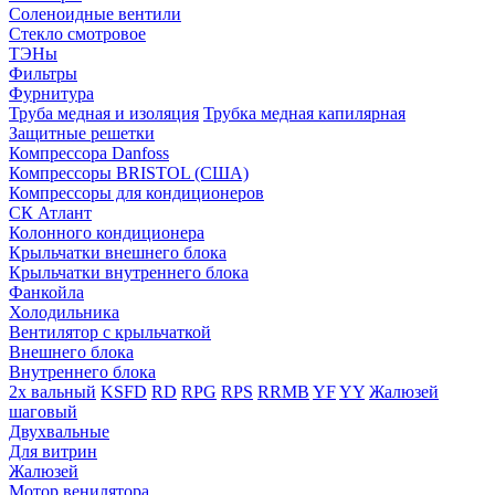
Соленоидные вентили
Стекло смотровое
ТЭНы
Фильтры
Фурнитура
Труба медная и изоляция
Трубка медная капилярная
Защитные решетки
Компрессора Danfoss
Компрессоры BRISTOL (США)
Компрессоры для кондиционеров
СК Атлант
Колонного кондиционера
Крыльчатки внешнего блока
Крыльчатки внутреннего блока
Фанкойла
Холодильника
Вентилятор с крыльчаткой
Внешнего блока
Внутреннего блока
2х вальный
KSFD
RD
RPG
RPS
RRMB
YF
YY
Жалюзей
шаговый
Двухвальные
Для витрин
Жалюзей
Мотор венилятора