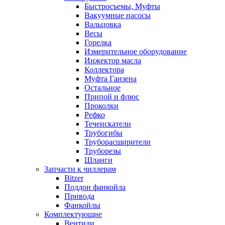
Быстросъемы, Муфты
Вакуумные насосы
Вальцовка
Весы
Горелка
Измерительное оборудование
Инжектор масла
Коллектора
Муфта Ганзена
Остальное
Припой и флюс
Проколки
Рефко
Течеискатели
Трубогибы
Труборасширители
Труборезы
Шланги
Запчасти к чиллерам
Bitzer
Поддон фанкойла
Привода
Фанкойлы
Комплектующие
Вентили