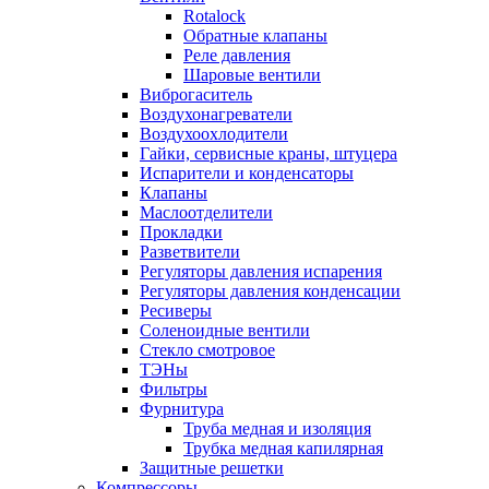
Rotalock
Обратные клапаны
Реле давления
Шаровые вентили
Виброгаситель
Воздухонагреватели
Воздухоохлодители
Гайки, сервисные краны, штуцера
Испарители и конденсаторы
Клапаны
Маслоотделители
Прокладки
Разветвители
Регуляторы давления испарения
Регуляторы давления конденсации
Ресиверы
Соленоидные вентили
Стекло смотровое
ТЭНы
Фильтры
Фурнитура
Труба медная и изоляция
Трубка медная капилярная
Защитные решетки
Компрессоры