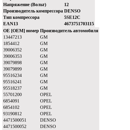
Напряжение (Вольт)
12
Производитель компрессора
DENSO
Тип компрессора
5SE12C
EAN13
4673751703115
OE [OEM] номер
Производитель автомобиля
13447213
GM
1854412
GM
39006352
GM
39006353
GM
39079898
GM
39079899
GM
95516234
GM
95516241
GM
95518237
GM
55701200
OPEL
6854091
OPEL
6854102
OPEL
93190812
OPEL
4471500051
DENSO
4471500052
DENSO