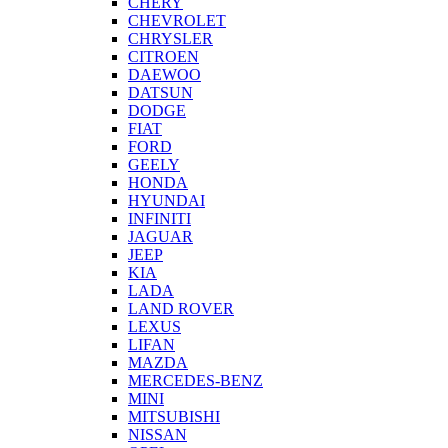
CHERY
CHEVROLET
CHRYSLER
CITROEN
DAEWOO
DATSUN
DODGE
FIAT
FORD
GEELY
HONDA
HYUNDAI
INFINITI
JAGUAR
JEEP
KIA
LADA
LAND ROVER
LEXUS
LIFAN
MAZDA
MERCEDES-BENZ
MINI
MITSUBISHI
NISSAN