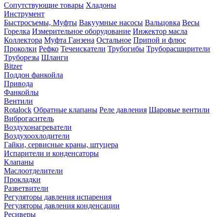
Сопутствующие товары
Хладоны
Инструмент
Быстросъемы, Муфты
Вакуумные насосы
Вальцовка
Весы
Горелка
Измерительное оборудование
Инжектор масла
Коллектора
Муфта Ганзена
Остальное
Припой и флюс
Проколки
Рефко
Течеискатели
Трубогибы
Труборасширители
Труборезы
Шланги
Bitzer
Поддон фанкойла
Привода
Фанкойлы
Вентили
Rotalock
Обратные клапаны
Реле давления
Шаровые вентили
Виброгаситель
Воздухонагреватели
Воздухоохлодители
Гайки, сервисные краны, штуцера
Испарители и конденсаторы
Клапаны
Маслоотделители
Прокладки
Разветвители
Регуляторы давления испарения
Регуляторы давления конденсации
Ресиверы