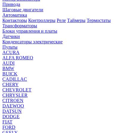
Привода
Шаговые двигатели
Автоматика
Контакторы
Контроллеры
Реле
Таймеры
Термостаты
Трансформаторы
Блоки управления и платы
Датчики
Конденсаторы электрические
Пульты
ACURA
ALFA ROMEO
AUDI
BMW
BUICK
CADILLAC
CHERY
CHEVROLET
CHRYSLER
CITROEN
DAEWOO
DATSUN
DODGE
FIAT
FORD
GEELY