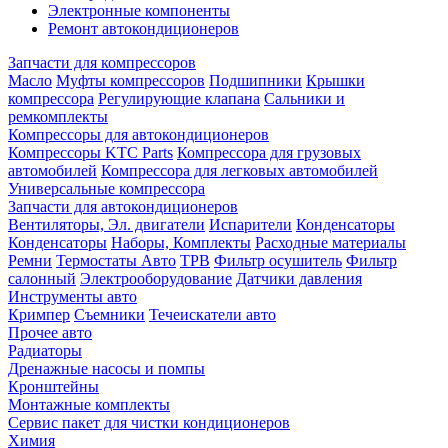
Электронные компоненты
Ремонт автокондиционеров
Запчасти для компрессоров
Масло
Муфты компрессоров
Подшипники
Крышки
компрессора
Регулирующие клапана
Сальники и
ремкомплекты
Компрессоры для автокондиционеров
Компрессоры KTC Parts
Компрессора для грузовых
автомобилей
Компрессора для легковых автомобилей
Универсальные компрессора
Запчасти для автокондиционеров
Вентиляторы, Эл. двигатели
Испарители
Конденсаторы
Конденсаторы
Наборы, Комплекты
Расходные материалы
Ремни
Термостаты Авто
ТРВ
Фильтр осушитель
Фильтр
салонный
Электрооборудование
Датчики давления
Инструменты авто
Кримпер
Съемники
Течеискатели авто
Прочее авто
Радиаторы
Дренажные насосы и помпы
Кронштейны
Монтажные комплекты
Сервис пакет для чистки кондиционеров
Химия