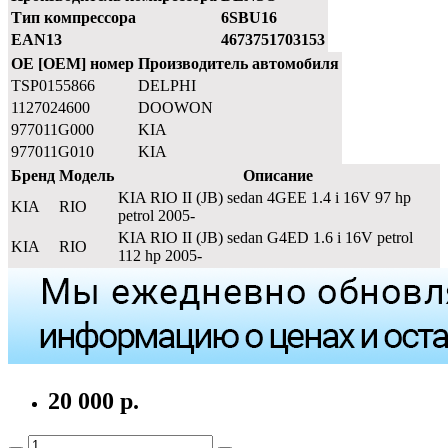
Тип компрессора
6SBU16
EAN13
4673751703153
OE [OEM] номер
Производитель автомобиля
TSP0155866
DELPHI
1127024600
DOOWON
977011G000
KIA
977011G010
KIA
Бренд
Модель
Описание
KIA RIO II (JB) sedan 4GEE 1.4 i 16V 97 hp
KIA
RIO
petrol 2005-
KIA RIO II (JB) sedan G4ED 1.6 i 16V petrol
KIA
RIO
112 hp 2005-
20 000 р.