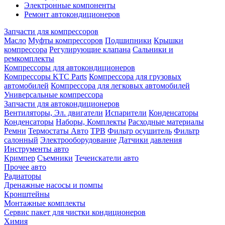
Электронные компоненты
Ремонт автокондиционеров
Запчасти для компрессоров
Масло
Муфты компрессоров
Подшипники
Крышки
компрессора
Регулирующие клапана
Сальники и
ремкомплекты
Компрессоры для автокондиционеров
Компрессоры KTC Parts
Компрессора для грузовых
автомобилей
Компрессора для легковых автомобилей
Универсальные компрессора
Запчасти для автокондиционеров
Вентиляторы, Эл. двигатели
Испарители
Конденсаторы
Конденсаторы
Наборы, Комплекты
Расходные материалы
Ремни
Термостаты Авто
ТРВ
Фильтр осушитель
Фильтр
салонный
Электрооборудование
Датчики давления
Инструменты авто
Кримпер
Съемники
Течеискатели авто
Прочее авто
Радиаторы
Дренажные насосы и помпы
Кронштейны
Монтажные комплекты
Сервис пакет для чистки кондиционеров
Химия