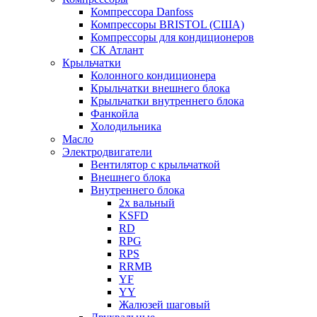
Компрессора Danfoss
Компрессоры BRISTOL (США)
Компрессоры для кондиционеров
СК Атлант
Крыльчатки
Колонного кондиционера
Крыльчатки внешнего блока
Крыльчатки внутреннего блока
Фанкойла
Холодильника
Масло
Электродвигатели
Вентилятор с крыльчаткой
Внешнего блока
Внутреннего блока
2х вальный
KSFD
RD
RPG
RPS
RRMB
YF
YY
Жалюзей шаговый