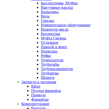
Быстросъемы, Муфты
Вакуумные насосы
Вальцовка
Весы
Горелка
Измерительное оборудование
Инжектор масла
Коллектора
Муфта Ганзена
Остальное
Припой и флюс
Проколки
Рефко
Течеискатели
Трубогибы
Труборасширители
Труборезы
Шланги
Запчасти к чиллерам
Bitzer
Поддон фанкойла
Привода
Фанкойлы
Комплектующие
Вентили