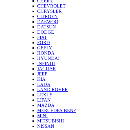
CHERY
CHEVROLET
CHRYSLER
CITROEN
DAEWOO
DATSUN
DODGE
FIAT
FORD
GEELY
HONDA
HYUNDAI
INFINITI
JAGUAR
JEEP
KIA
LADA
LAND ROVER
LEXUS
LIFAN
MAZDA
MERCEDES-BENZ
MINI
MITSUBISHI
NISSAN