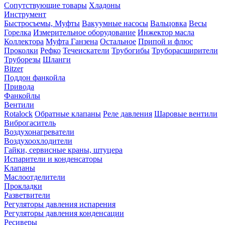
Сопутствующие товары
Хладоны
Инструмент
Быстросъемы, Муфты
Вакуумные насосы
Вальцовка
Весы
Горелка
Измерительное оборудование
Инжектор масла
Коллектора
Муфта Ганзена
Остальное
Припой и флюс
Проколки
Рефко
Течеискатели
Трубогибы
Труборасширители
Труборезы
Шланги
Bitzer
Поддон фанкойла
Привода
Фанкойлы
Вентили
Rotalock
Обратные клапаны
Реле давления
Шаровые вентили
Виброгаситель
Воздухонагреватели
Воздухоохлодители
Гайки, сервисные краны, штуцера
Испарители и конденсаторы
Клапаны
Маслоотделители
Прокладки
Разветвители
Регуляторы давления испарения
Регуляторы давления конденсации
Ресиверы