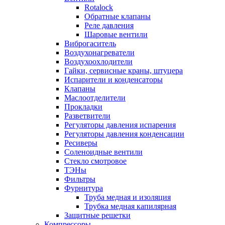
Rotalock
Обратные клапаны
Реле давления
Шаровые вентили
Виброгаситель
Воздухонагреватели
Воздухоохлодители
Гайки, сервисные краны, штуцера
Испарители и конденсаторы
Клапаны
Маслоотделители
Прокладки
Разветвители
Регуляторы давления испарения
Регуляторы давления конденсации
Ресиверы
Соленоидные вентили
Стекло смотровое
ТЭНы
Фильтры
Фурнитура
Труба медная и изоляция
Трубка медная капилярная
Защитные решетки
Компрессоры