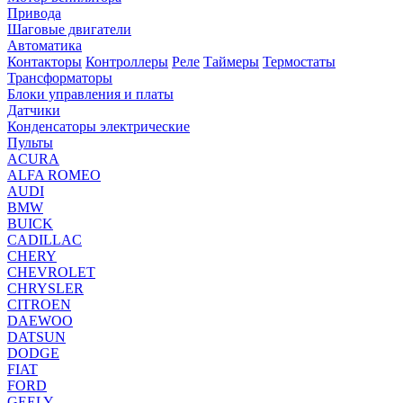
Привода
Шаговые двигатели
Автоматика
Контакторы
Контроллеры
Реле
Таймеры
Термостаты
Трансформаторы
Блоки управления и платы
Датчики
Конденсаторы электрические
Пульты
ACURA
ALFA ROMEO
AUDI
BMW
BUICK
CADILLAC
CHERY
CHEVROLET
CHRYSLER
CITROEN
DAEWOO
DATSUN
DODGE
FIAT
FORD
GEELY