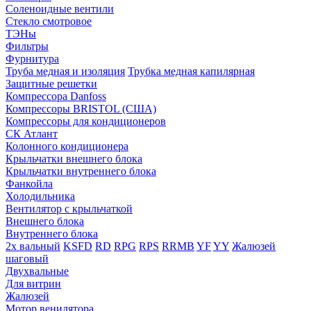
Соленоидные вентили
Стекло смотровое
ТЭНы
Фильтры
Фурнитура
Труба медная и изоляция
Трубка медная капилярная
Защитные решетки
Компрессора Danfoss
Компрессоры BRISTOL (США)
Компрессоры для кондиционеров
СК Атлант
Колонного кондиционера
Крыльчатки внешнего блока
Крыльчатки внутреннего блока
Фанкойла
Холодильника
Вентилятор с крыльчаткой
Внешнего блока
Внутреннего блока
2х вальный
KSFD
RD
RPG
RPS
RRMB
YF
YY
Жалюзей
шаговый
Двухвальные
Для витрин
Жалюзей
Мотор венилятора