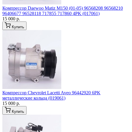
Компрессор Daewoo Matiz M150 (01-05) 96568208 96568210
96406677 96528118 717855 717860 4PK (017061)
15 000 р.
Купить
Компрессор Chevrolet Lacetti Aveo 96442920 6PK
металлические кольца (019061)
15 000 р.
Купить