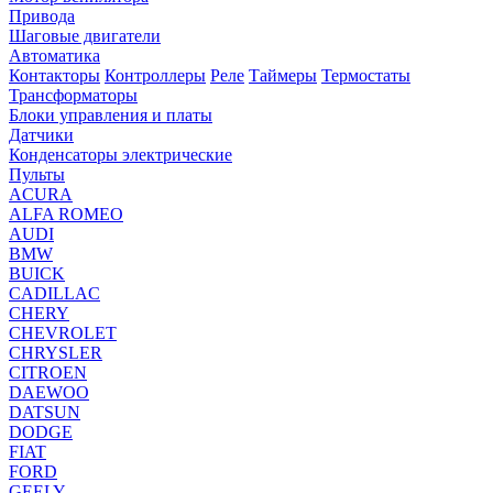
Привода
Шаговые двигатели
Автоматика
Контакторы
Контроллеры
Реле
Таймеры
Термостаты
Трансформаторы
Блоки управления и платы
Датчики
Конденсаторы электрические
Пульты
ACURA
ALFA ROMEO
AUDI
BMW
BUICK
CADILLAC
CHERY
CHEVROLET
CHRYSLER
CITROEN
DAEWOO
DATSUN
DODGE
FIAT
FORD
GEELY