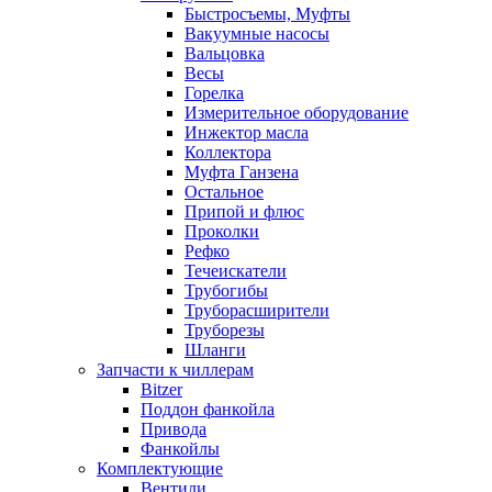
Быстросъемы, Муфты
Вакуумные насосы
Вальцовка
Весы
Горелка
Измерительное оборудование
Инжектор масла
Коллектора
Муфта Ганзена
Остальное
Припой и флюс
Проколки
Рефко
Течеискатели
Трубогибы
Труборасширители
Труборезы
Шланги
Запчасти к чиллерам
Bitzer
Поддон фанкойла
Привода
Фанкойлы
Комплектующие
Вентили