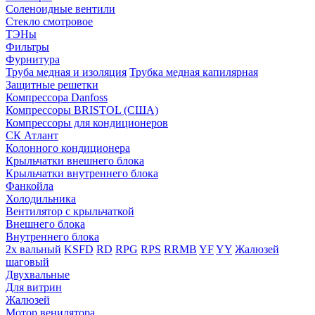
Соленоидные вентили
Стекло смотровое
ТЭНы
Фильтры
Фурнитура
Труба медная и изоляция
Трубка медная капилярная
Защитные решетки
Компрессора Danfoss
Компрессоры BRISTOL (США)
Компрессоры для кондиционеров
СК Атлант
Колонного кондиционера
Крыльчатки внешнего блока
Крыльчатки внутреннего блока
Фанкойла
Холодильника
Вентилятор с крыльчаткой
Внешнего блока
Внутреннего блока
2х вальный
KSFD
RD
RPG
RPS
RRMB
YF
YY
Жалюзей
шаговый
Двухвальные
Для витрин
Жалюзей
Мотор венилятора