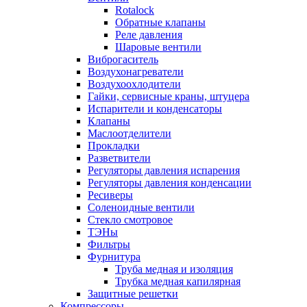
Rotalock
Обратные клапаны
Реле давления
Шаровые вентили
Виброгаситель
Воздухонагреватели
Воздухоохлодители
Гайки, сервисные краны, штуцера
Испарители и конденсаторы
Клапаны
Маслоотделители
Прокладки
Разветвители
Регуляторы давления испарения
Регуляторы давления конденсации
Ресиверы
Соленоидные вентили
Стекло смотровое
ТЭНы
Фильтры
Фурнитура
Труба медная и изоляция
Трубка медная капилярная
Защитные решетки
Компрессоры