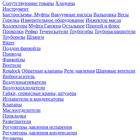
Сопутствующие товары
Хладоны
Инструмент
Быстросъемы, Муфты
Вакуумные насосы
Вальцовка
Весы
Горелка
Измерительное оборудование
Инжектор масла
Коллектора
Муфта Ганзена
Остальное
Припой и флюс
Проколки
Рефко
Течеискатели
Трубогибы
Труборасширители
Труборезы
Шланги
Bitzer
Поддон фанкойла
Привода
Фанкойлы
Вентили
Rotalock
Обратные клапаны
Реле давления
Шаровые вентили
Виброгаситель
Воздухонагреватели
Воздухоохлодители
Гайки, сервисные краны, штуцера
Испарители и конденсаторы
Клапаны
Маслоотделители
Прокладки
Разветвители
Регуляторы давления испарения
Регуляторы давления конденсации
Ресиверы