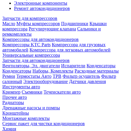
Электронные компоненты
Ремонт автокондиционеров
Запчасти для компрессоров
Масло
Муфты компрессоров
Подшипники
Крышки
компрессора
Регулирующие клапана
Сальники и
ремкомплекты
Компрессоры для автокондиционеров
Компрессоры KTC Parts
Компрессора для грузовых
автомобилей
Компрессора для легковых автомобилей
Универсальные компрессора
Запчасти для автокондиционеров
Вентиляторы, Эл. двигатели
Испарители
Конденсаторы
Конденсаторы
Наборы, Комплекты
Расходные материалы
Ремни
Термостаты Авто
ТРВ
Фильтр осушитель
Фильтр
салонный
Электрооборудование
Датчики давления
Инструменты авто
Кримпер
Съемники
Течеискатели авто
Прочее авто
Радиаторы
Дренажные насосы и помпы
Кронштейны
Монтажные комплекты
Сервис пакет для чистки кондиционеров
Химия