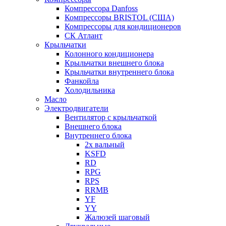
Компрессора Danfoss
Компрессоры BRISTOL (США)
Компрессоры для кондиционеров
СК Атлант
Крыльчатки
Колонного кондиционера
Крыльчатки внешнего блока
Крыльчатки внутреннего блока
Фанкойла
Холодильника
Масло
Электродвигатели
Вентилятор с крыльчаткой
Внешнего блока
Внутреннего блока
2х вальный
KSFD
RD
RPG
RPS
RRMB
YF
YY
Жалюзей шаговый