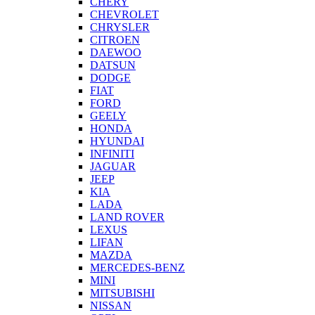
CHERY
CHEVROLET
CHRYSLER
CITROEN
DAEWOO
DATSUN
DODGE
FIAT
FORD
GEELY
HONDA
HYUNDAI
INFINITI
JAGUAR
JEEP
KIA
LADA
LAND ROVER
LEXUS
LIFAN
MAZDA
MERCEDES-BENZ
MINI
MITSUBISHI
NISSAN