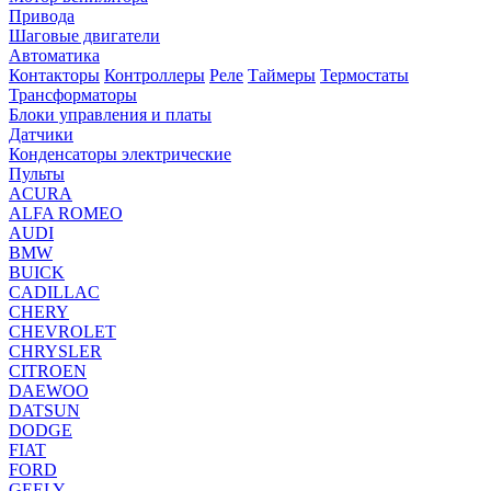
Привода
Шаговые двигатели
Автоматика
Контакторы
Контроллеры
Реле
Таймеры
Термостаты
Трансформаторы
Блоки управления и платы
Датчики
Конденсаторы электрические
Пульты
ACURA
ALFA ROMEO
AUDI
BMW
BUICK
CADILLAC
CHERY
CHEVROLET
CHRYSLER
CITROEN
DAEWOO
DATSUN
DODGE
FIAT
FORD
GEELY