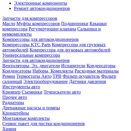
Электронные компоненты
Ремонт автокондиционеров
Запчасти для компрессоров
Масло
Муфты компрессоров
Подшипники
Крышки
компрессора
Регулирующие клапана
Сальники и
ремкомплекты
Компрессоры для автокондиционеров
Компрессоры KTC Parts
Компрессора для грузовых
автомобилей
Компрессора для легковых автомобилей
Универсальные компрессора
Запчасти для автокондиционеров
Вентиляторы, Эл. двигатели
Испарители
Конденсаторы
Конденсаторы
Наборы, Комплекты
Расходные материалы
Ремни
Термостаты Авто
ТРВ
Фильтр осушитель
Фильтр
салонный
Электрооборудование
Датчики давления
Инструменты авто
Кримпер
Съемники
Течеискатели авто
Прочее авто
Радиаторы
Дренажные насосы и помпы
Кронштейны
Монтажные комплекты
Сервис пакет для чистки кондиционеров
Химия