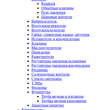
Rotalock
Обратные клапаны
Реле давления
Шаровые вентили
Виброгаситель
Воздухонагреватели
Воздухоохлодители
Гайки, сервисные краны, штуцера
Испарители и конденсаторы
Клапаны
Маслоотделители
Прокладки
Разветвители
Регуляторы давления испарения
Регуляторы давления конденсации
Ресиверы
Соленоидные вентили
Стекло смотровое
ТЭНы
Фильтры
Фурнитура
Труба медная и изоляция
Трубка медная капилярная
Защитные решетки
Компрессоры