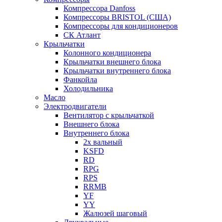
Компрессора Danfoss
Компрессоры BRISTOL (США)
Компрессоры для кондиционеров
СК Атлант
Крыльчатки
Колонного кондиционера
Крыльчатки внешнего блока
Крыльчатки внутреннего блока
Фанкойла
Холодильника
Масло
Электродвигатели
Вентилятор с крыльчаткой
Внешнего блока
Внутреннего блока
2х вальный
KSFD
RD
RPG
RPS
RRMB
YF
YY
Жалюзей шаговый