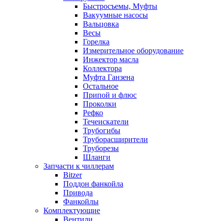
Быстросъемы, Муфты
Вакуумные насосы
Вальцовка
Весы
Горелка
Измерительное оборудование
Инжектор масла
Коллектора
Муфта Ганзена
Остальное
Припой и флюс
Проколки
Рефко
Течеискатели
Трубогибы
Труборасширители
Труборезы
Шланги
Запчасти к чиллерам
Bitzer
Поддон фанкойла
Привода
Фанкойлы
Комплектующие
Вентили