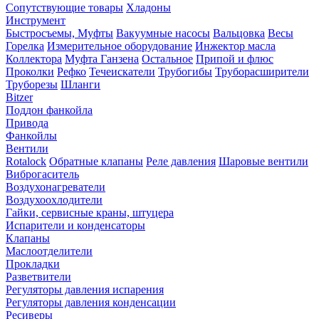
Сопутствующие товары
Хладоны
Инструмент
Быстросъемы, Муфты
Вакуумные насосы
Вальцовка
Весы
Горелка
Измерительное оборудование
Инжектор масла
Коллектора
Муфта Ганзена
Остальное
Припой и флюс
Проколки
Рефко
Течеискатели
Трубогибы
Труборасширители
Труборезы
Шланги
Bitzer
Поддон фанкойла
Привода
Фанкойлы
Вентили
Rotalock
Обратные клапаны
Реле давления
Шаровые вентили
Виброгаситель
Воздухонагреватели
Воздухоохлодители
Гайки, сервисные краны, штуцера
Испарители и конденсаторы
Клапаны
Маслоотделители
Прокладки
Разветвители
Регуляторы давления испарения
Регуляторы давления конденсации
Ресиверы