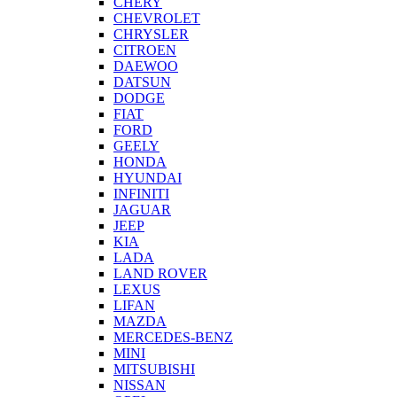
CHERY
CHEVROLET
CHRYSLER
CITROEN
DAEWOO
DATSUN
DODGE
FIAT
FORD
GEELY
HONDA
HYUNDAI
INFINITI
JAGUAR
JEEP
KIA
LADA
LAND ROVER
LEXUS
LIFAN
MAZDA
MERCEDES-BENZ
MINI
MITSUBISHI
NISSAN