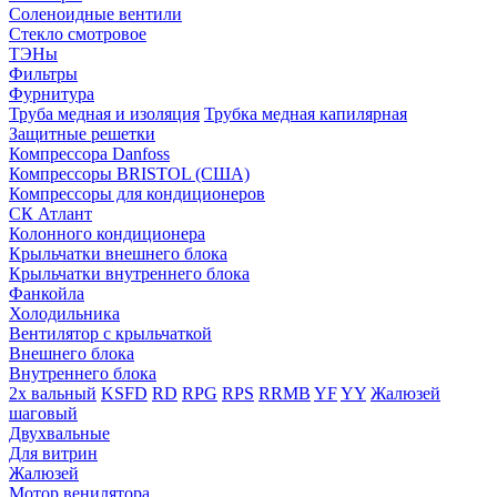
Соленоидные вентили
Стекло смотровое
ТЭНы
Фильтры
Фурнитура
Труба медная и изоляция
Трубка медная капилярная
Защитные решетки
Компрессора Danfoss
Компрессоры BRISTOL (США)
Компрессоры для кондиционеров
СК Атлант
Колонного кондиционера
Крыльчатки внешнего блока
Крыльчатки внутреннего блока
Фанкойла
Холодильника
Вентилятор с крыльчаткой
Внешнего блока
Внутреннего блока
2х вальный
KSFD
RD
RPG
RPS
RRMB
YF
YY
Жалюзей
шаговый
Двухвальные
Для витрин
Жалюзей
Мотор венилятора