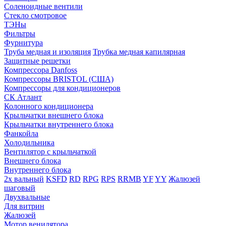
Соленоидные вентили
Стекло смотровое
ТЭНы
Фильтры
Фурнитура
Труба медная и изоляция
Трубка медная капилярная
Защитные решетки
Компрессора Danfoss
Компрессоры BRISTOL (США)
Компрессоры для кондиционеров
СК Атлант
Колонного кондиционера
Крыльчатки внешнего блока
Крыльчатки внутреннего блока
Фанкойла
Холодильника
Вентилятор с крыльчаткой
Внешнего блока
Внутреннего блока
2х вальный
KSFD
RD
RPG
RPS
RRMB
YF
YY
Жалюзей
шаговый
Двухвальные
Для витрин
Жалюзей
Мотор венилятора