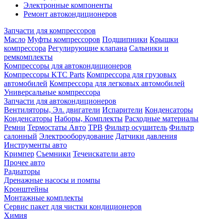
Электронные компоненты
Ремонт автокондиционеров
Запчасти для компрессоров
Масло
Муфты компрессоров
Подшипники
Крышки
компрессора
Регулирующие клапана
Сальники и
ремкомплекты
Компрессоры для автокондиционеров
Компрессоры KTC Parts
Компрессора для грузовых
автомобилей
Компрессора для легковых автомобилей
Универсальные компрессора
Запчасти для автокондиционеров
Вентиляторы, Эл. двигатели
Испарители
Конденсаторы
Конденсаторы
Наборы, Комплекты
Расходные материалы
Ремни
Термостаты Авто
ТРВ
Фильтр осушитель
Фильтр
салонный
Электрооборудование
Датчики давления
Инструменты авто
Кримпер
Съемники
Течеискатели авто
Прочее авто
Радиаторы
Дренажные насосы и помпы
Кронштейны
Монтажные комплекты
Сервис пакет для чистки кондиционеров
Химия