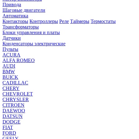
Привода
Шаговые двигатели
Автоматика
Контакторы
Контроллеры
Реле
Таймеры
Термостаты
Трансформаторы
Блоки управления и платы
Датчики
Конденсаторы электрические
Пульты
ACURA
ALFA ROMEO
AUDI
BMW
BUICK
CADILLAC
CHERY
CHEVROLET
CHRYSLER
CITROEN
DAEWOO
DATSUN
DODGE
FIAT
FORD
GEELY