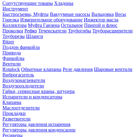
Сопутствующие товары
Хладоны
Инструмент
Быстросъемы, Муфты
Вакуумные насосы
Вальцовка
Весы
Горелка
Измерительное оборудование
Инжектор масла
Коллектора
Муфта Ганзена
Остальное
Припой и флюс
Проколки
Рефко
Течеискатели
Трубогибы
Труборасширители
Труборезы
Шланги
Bitzer
Поддон фанкойла
Привода
Фанкойлы
Вентили
Rotalock
Обратные клапаны
Реле давления
Шаровые вентили
Виброгаситель
Воздухонагреватели
Воздухоохлодители
Гайки, сервисные краны, штуцера
Испарители и конденсаторы
Клапаны
Маслоотделители
Прокладки
Разветвители
Регуляторы давления испарения
Регуляторы давления конденсации
Ресиверы