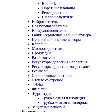
Rotalock
Обратные клапаны
Реле давления
Шаровые вентили
Виброгаситель
Воздухонагреватели
Воздухоохлодители
Гайки, сервисные краны, штуцера
Испарители и конденсаторы
Клапаны
Маслоотделители
Прокладки
Разветвители
Регуляторы давления испарения
Регуляторы давления конденсации
Ресиверы
Соленоидные вентили
Стекло смотровое
ТЭНы
Фильтры
Фурнитура
Труба медная и изоляция
Трубка медная капилярная
Защитные решетки
Компрессоры