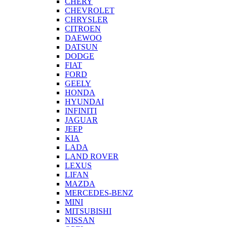
CHERY
CHEVROLET
CHRYSLER
CITROEN
DAEWOO
DATSUN
DODGE
FIAT
FORD
GEELY
HONDA
HYUNDAI
INFINITI
JAGUAR
JEEP
KIA
LADA
LAND ROVER
LEXUS
LIFAN
MAZDA
MERCEDES-BENZ
MINI
MITSUBISHI
NISSAN