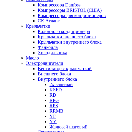
Компрессора Danfoss
Компрессоры BRISTOL (США)
Компрессоры для кондиционеров
СК Атлант
Крыльчатки
Колонного кондиционера
Крыльчатки внешнего блока
Крыльчатки внутреннего блока
Фанкойла
Холодильника
Масло
Электродвигатели
Вентилятор с крыльчаткой
Внешнего блока
Внутреннего блока
2х вальный
KSFD
RD
RPG
RPS
RRMB
YF
YY
Жалюзей шаговый