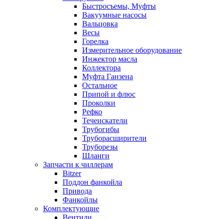
Быстросъемы, Муфты
Вакуумные насосы
Вальцовка
Весы
Горелка
Измерительное оборудование
Инжектор масла
Коллектора
Муфта Ганзена
Остальное
Припой и флюс
Проколки
Рефко
Течеискатели
Трубогибы
Труборасширители
Труборезы
Шланги
Запчасти к чиллерам
Bitzer
Поддон фанкойла
Привода
Фанкойлы
Комплектующие
Вентили