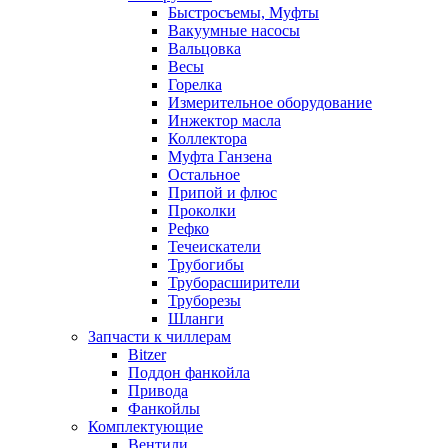
Быстросъемы, Муфты
Вакуумные насосы
Вальцовка
Весы
Горелка
Измерительное оборудование
Инжектор масла
Коллектора
Муфта Ганзена
Остальное
Припой и флюс
Проколки
Рефко
Течеискатели
Трубогибы
Труборасширители
Труборезы
Шланги
Запчасти к чиллерам
Bitzer
Поддон фанкойла
Привода
Фанкойлы
Комплектующие
Вентили