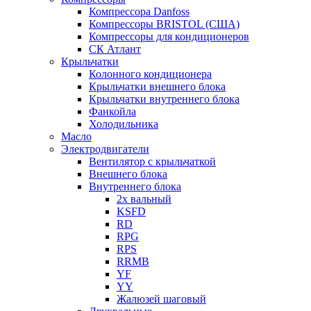
Компрессора Danfoss
Компрессоры BRISTOL (США)
Компрессоры для кондиционеров
СК Атлант
Крыльчатки
Колонного кондиционера
Крыльчатки внешнего блока
Крыльчатки внутреннего блока
Фанкойла
Холодильника
Масло
Электродвигатели
Вентилятор с крыльчаткой
Внешнего блока
Внутреннего блока
2х вальный
KSFD
RD
RPG
RPS
RRMB
YF
YY
Жалюзей шаговый