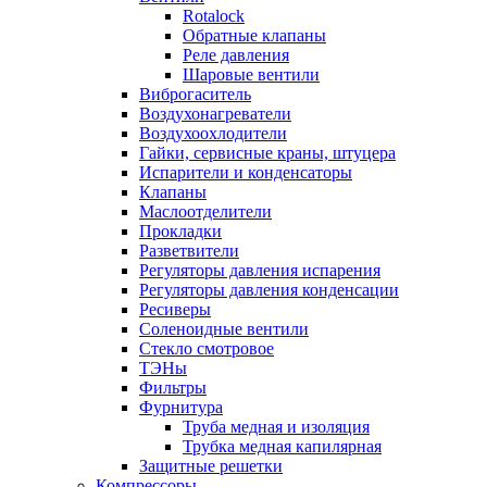
Rotalock
Обратные клапаны
Реле давления
Шаровые вентили
Виброгаситель
Воздухонагреватели
Воздухоохлодители
Гайки, сервисные краны, штуцера
Испарители и конденсаторы
Клапаны
Маслоотделители
Прокладки
Разветвители
Регуляторы давления испарения
Регуляторы давления конденсации
Ресиверы
Соленоидные вентили
Стекло смотровое
ТЭНы
Фильтры
Фурнитура
Труба медная и изоляция
Трубка медная капилярная
Защитные решетки
Компрессоры