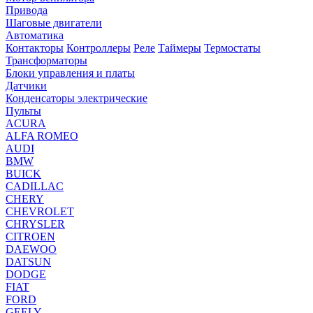
Привода
Шаговые двигатели
Автоматика
Контакторы
Контроллеры
Реле
Таймеры
Термостаты
Трансформаторы
Блоки управления и платы
Датчики
Конденсаторы электрические
Пульты
ACURA
ALFA ROMEO
AUDI
BMW
BUICK
CADILLAC
CHERY
CHEVROLET
CHRYSLER
CITROEN
DAEWOO
DATSUN
DODGE
FIAT
FORD
GEELY