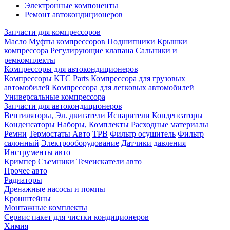
Электронные компоненты
Ремонт автокондиционеров
Запчасти для компрессоров
Масло
Муфты компрессоров
Подшипники
Крышки
компрессора
Регулирующие клапана
Сальники и
ремкомплекты
Компрессоры для автокондиционеров
Компрессоры KTC Parts
Компрессора для грузовых
автомобилей
Компрессора для легковых автомобилей
Универсальные компрессора
Запчасти для автокондиционеров
Вентиляторы, Эл. двигатели
Испарители
Конденсаторы
Конденсаторы
Наборы, Комплекты
Расходные материалы
Ремни
Термостаты Авто
ТРВ
Фильтр осушитель
Фильтр
салонный
Электрооборудование
Датчики давления
Инструменты авто
Кримпер
Съемники
Течеискатели авто
Прочее авто
Радиаторы
Дренажные насосы и помпы
Кронштейны
Монтажные комплекты
Сервис пакет для чистки кондиционеров
Химия