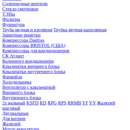
Соленоидные вентили
Стекло смотровое
ТЭНы
Фильтры
Фурнитура
Труба медная и изоляция
Трубка медная капилярная
Защитные решетки
Компрессора Danfoss
Компрессоры BRISTOL (США)
Компрессоры для кондиционеров
СК Атлант
Колонного кондиционера
Крыльчатки внешнего блока
Крыльчатки внутреннего блока
Фанкойла
Холодильника
Вентилятор с крыльчаткой
Внешнего блока
Внутреннего блока
2х вальный
KSFD
RD
RPG
RPS
RRMB
YF
YY
Жалюзей
шаговый
Двухвальные
Для витрин
Жалюзей
Мотор венилятора