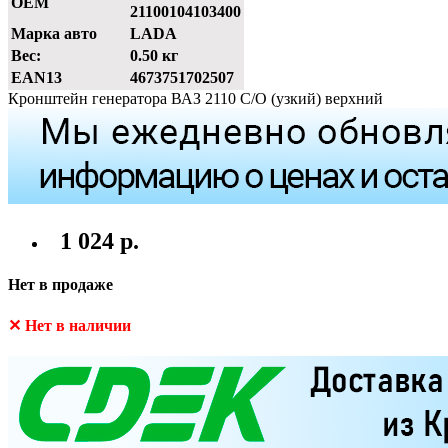
OEM
21100104103400
Марка авто
LADA
Вес:
0.50 кг
EAN13
4673751702507
Кронштейн генератора ВАЗ 2110 С/О (узкий) верхний
1 024 р.
Нет в продаже
✕ Нет в наличии