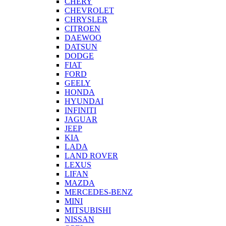
CHERY
CHEVROLET
CHRYSLER
CITROEN
DAEWOO
DATSUN
DODGE
FIAT
FORD
GEELY
HONDA
HYUNDAI
INFINITI
JAGUAR
JEEP
KIA
LADA
LAND ROVER
LEXUS
LIFAN
MAZDA
MERCEDES-BENZ
MINI
MITSUBISHI
NISSAN