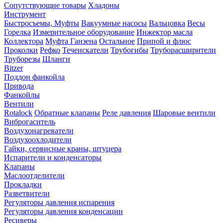
Сопутствующие товары
Хладоны
Инструмент
Быстросъемы, Муфты
Вакуумные насосы
Вальцовка
Весы
Горелка
Измерительное оборудование
Инжектор масла
Коллектора
Муфта Ганзена
Остальное
Припой и флюс
Проколки
Рефко
Течеискатели
Трубогибы
Труборасширители
Труборезы
Шланги
Bitzer
Поддон фанкойла
Привода
Фанкойлы
Вентили
Rotalock
Обратные клапаны
Реле давления
Шаровые вентили
Виброгаситель
Воздухонагреватели
Воздухоохлодители
Гайки, сервисные краны, штуцера
Испарители и конденсаторы
Клапаны
Маслоотделители
Прокладки
Разветвители
Регуляторы давления испарения
Регуляторы давления конденсации
Ресиверы