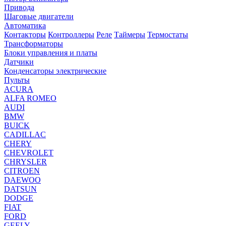
Привода
Шаговые двигатели
Автоматика
Контакторы
Контроллеры
Реле
Таймеры
Термостаты
Трансформаторы
Блоки управления и платы
Датчики
Конденсаторы электрические
Пульты
ACURA
ALFA ROMEO
AUDI
BMW
BUICK
CADILLAC
CHERY
CHEVROLET
CHRYSLER
CITROEN
DAEWOO
DATSUN
DODGE
FIAT
FORD
GEELY