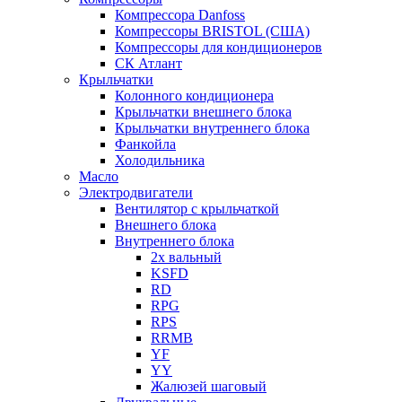
Компрессора Danfoss
Компрессоры BRISTOL (США)
Компрессоры для кондиционеров
СК Атлант
Крыльчатки
Колонного кондиционера
Крыльчатки внешнего блока
Крыльчатки внутреннего блока
Фанкойла
Холодильника
Масло
Электродвигатели
Вентилятор с крыльчаткой
Внешнего блока
Внутреннего блока
2х вальный
KSFD
RD
RPG
RPS
RRMB
YF
YY
Жалюзей шаговый