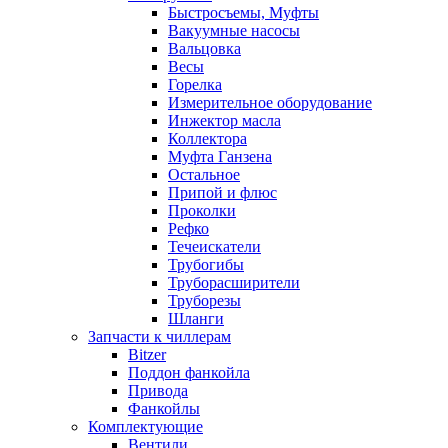
Быстросъемы, Муфты
Вакуумные насосы
Вальцовка
Весы
Горелка
Измерительное оборудование
Инжектор масла
Коллектора
Муфта Ганзена
Остальное
Припой и флюс
Проколки
Рефко
Течеискатели
Трубогибы
Труборасширители
Труборезы
Шланги
Запчасти к чиллерам
Bitzer
Поддон фанкойла
Привода
Фанкойлы
Комплектующие
Вентили