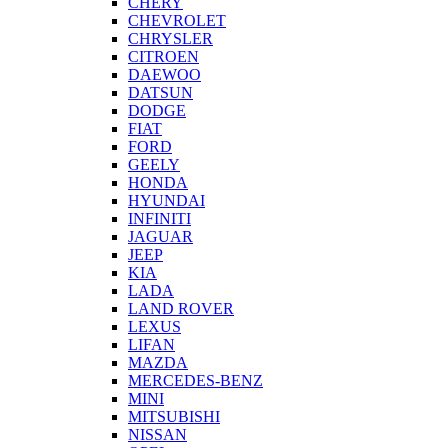
CHERY
CHEVROLET
CHRYSLER
CITROEN
DAEWOO
DATSUN
DODGE
FIAT
FORD
GEELY
HONDA
HYUNDAI
INFINITI
JAGUAR
JEEP
KIA
LADA
LAND ROVER
LEXUS
LIFAN
MAZDA
MERCEDES-BENZ
MINI
MITSUBISHI
NISSAN