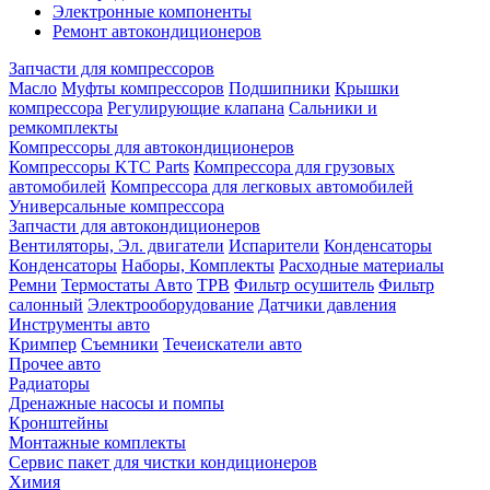
Электронные компоненты
Ремонт автокондиционеров
Запчасти для компрессоров
Масло
Муфты компрессоров
Подшипники
Крышки
компрессора
Регулирующие клапана
Сальники и
ремкомплекты
Компрессоры для автокондиционеров
Компрессоры KTC Parts
Компрессора для грузовых
автомобилей
Компрессора для легковых автомобилей
Универсальные компрессора
Запчасти для автокондиционеров
Вентиляторы, Эл. двигатели
Испарители
Конденсаторы
Конденсаторы
Наборы, Комплекты
Расходные материалы
Ремни
Термостаты Авто
ТРВ
Фильтр осушитель
Фильтр
салонный
Электрооборудование
Датчики давления
Инструменты авто
Кримпер
Съемники
Течеискатели авто
Прочее авто
Радиаторы
Дренажные насосы и помпы
Кронштейны
Монтажные комплекты
Сервис пакет для чистки кондиционеров
Химия