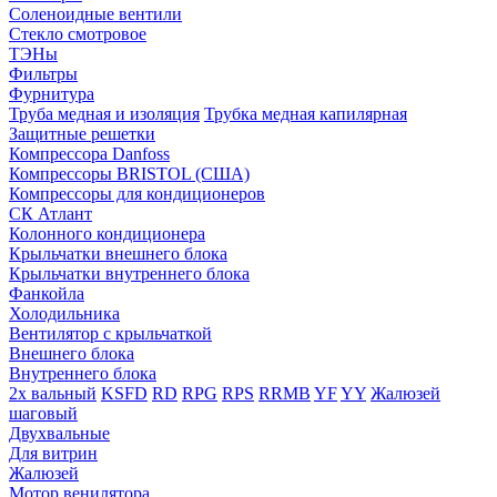
Соленоидные вентили
Стекло смотровое
ТЭНы
Фильтры
Фурнитура
Труба медная и изоляция
Трубка медная капилярная
Защитные решетки
Компрессора Danfoss
Компрессоры BRISTOL (США)
Компрессоры для кондиционеров
СК Атлант
Колонного кондиционера
Крыльчатки внешнего блока
Крыльчатки внутреннего блока
Фанкойла
Холодильника
Вентилятор с крыльчаткой
Внешнего блока
Внутреннего блока
2х вальный
KSFD
RD
RPG
RPS
RRMB
YF
YY
Жалюзей
шаговый
Двухвальные
Для витрин
Жалюзей
Мотор венилятора