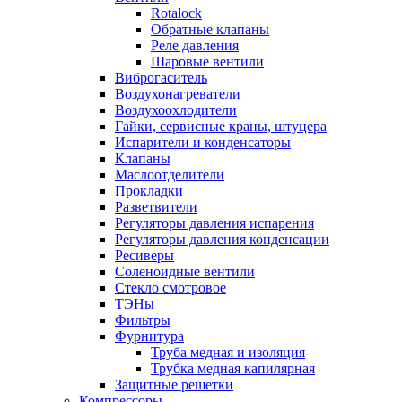
Rotalock
Обратные клапаны
Реле давления
Шаровые вентили
Виброгаситель
Воздухонагреватели
Воздухоохлодители
Гайки, сервисные краны, штуцера
Испарители и конденсаторы
Клапаны
Маслоотделители
Прокладки
Разветвители
Регуляторы давления испарения
Регуляторы давления конденсации
Ресиверы
Соленоидные вентили
Стекло смотровое
ТЭНы
Фильтры
Фурнитура
Труба медная и изоляция
Трубка медная капилярная
Защитные решетки
Компрессоры