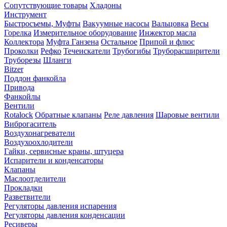
Сопутствующие товары
Хладоны
Инструмент
Быстросъемы, Муфты
Вакуумные насосы
Вальцовка
Весы
Горелка
Измерительное оборудование
Инжектор масла
Коллектора
Муфта Ганзена
Остальное
Припой и флюс
Проколки
Рефко
Течеискатели
Трубогибы
Труборасширители
Труборезы
Шланги
Bitzer
Поддон фанкойла
Привода
Фанкойлы
Вентили
Rotalock
Обратные клапаны
Реле давления
Шаровые вентили
Виброгаситель
Воздухонагреватели
Воздухоохлодители
Гайки, сервисные краны, штуцера
Испарители и конденсаторы
Клапаны
Маслоотделители
Прокладки
Разветвители
Регуляторы давления испарения
Регуляторы давления конденсации
Ресиверы