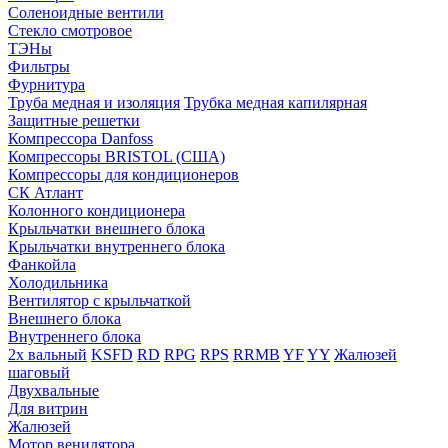
Соленоидные вентили
Стекло смотровое
ТЭНы
Фильтры
Фурнитура
Труба медная и изоляция
Трубка медная капилярная
Защитные решетки
Компрессора Danfoss
Компрессоры BRISTOL (США)
Компрессоры для кондиционеров
СК Атлант
Колонного кондиционера
Крыльчатки внешнего блока
Крыльчатки внутреннего блока
Фанкойла
Холодильника
Вентилятор с крыльчаткой
Внешнего блока
Внутреннего блока
2х вальный
KSFD
RD
RPG
RPS
RRMB
YF
YY
Жалюзей
шаговый
Двухвальные
Для витрин
Жалюзей
Мотор венилятора