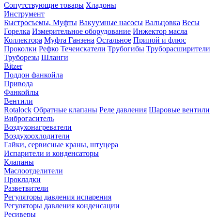
Сопутствующие товары
Хладоны
Инструмент
Быстросъемы, Муфты
Вакуумные насосы
Вальцовка
Весы
Горелка
Измерительное оборудование
Инжектор масла
Коллектора
Муфта Ганзена
Остальное
Припой и флюс
Проколки
Рефко
Течеискатели
Трубогибы
Труборасширители
Труборезы
Шланги
Bitzer
Поддон фанкойла
Привода
Фанкойлы
Вентили
Rotalock
Обратные клапаны
Реле давления
Шаровые вентили
Виброгаситель
Воздухонагреватели
Воздухоохлодители
Гайки, сервисные краны, штуцера
Испарители и конденсаторы
Клапаны
Маслоотделители
Прокладки
Разветвители
Регуляторы давления испарения
Регуляторы давления конденсации
Ресиверы