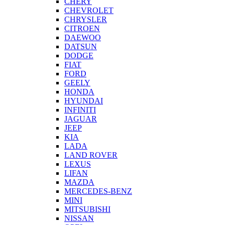
CHERY
CHEVROLET
CHRYSLER
CITROEN
DAEWOO
DATSUN
DODGE
FIAT
FORD
GEELY
HONDA
HYUNDAI
INFINITI
JAGUAR
JEEP
KIA
LADA
LAND ROVER
LEXUS
LIFAN
MAZDA
MERCEDES-BENZ
MINI
MITSUBISHI
NISSAN