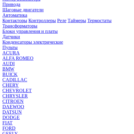
Привода
Шаговые двигатели
Автоматика
Контакторы
Контроллеры
Реле
Таймеры
Термостаты
Трансформаторы
Блоки управления и платы
Датчики
Конденсаторы электрические
Пульты
ACURA
ALFA ROMEO
AUDI
BMW
BUICK
CADILLAC
CHERY
CHEVROLET
CHRYSLER
CITROEN
DAEWOO
DATSUN
DODGE
FIAT
FORD
GEELY