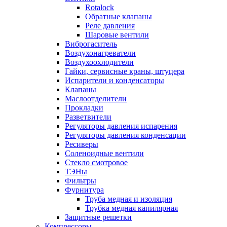
Rotalock
Обратные клапаны
Реле давления
Шаровые вентили
Виброгаситель
Воздухонагреватели
Воздухоохлодители
Гайки, сервисные краны, штуцера
Испарители и конденсаторы
Клапаны
Маслоотделители
Прокладки
Разветвители
Регуляторы давления испарения
Регуляторы давления конденсации
Ресиверы
Соленоидные вентили
Стекло смотровое
ТЭНы
Фильтры
Фурнитура
Труба медная и изоляция
Трубка медная капилярная
Защитные решетки
Компрессоры