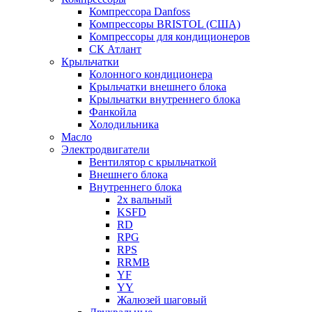
Компрессора Danfoss
Компрессоры BRISTOL (США)
Компрессоры для кондиционеров
СК Атлант
Крыльчатки
Колонного кондиционера
Крыльчатки внешнего блока
Крыльчатки внутреннего блока
Фанкойла
Холодильника
Масло
Электродвигатели
Вентилятор с крыльчаткой
Внешнего блока
Внутреннего блока
2х вальный
KSFD
RD
RPG
RPS
RRMB
YF
YY
Жалюзей шаговый