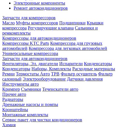
Электронные компоненты
Ремонт автокондиционеров
Запчасти для компрессоров
Масло
Муфты компрессоров
Подшипники
Крышки
компрессора
Регулирующие клапана
Сальники и
ремкомплекты
Компрессоры для автокондиционеров
Компрессоры KTC Parts
Компрессора для грузовых
автомобилей
Компрессора для легковых автомобилей
Универсальные компрессора
Запчасти для автокондиционеров
Вентиляторы, Эл. двигатели
Испарители
Конденсаторы
Конденсаторы
Наборы, Комплекты
Расходные материалы
Ремни
Термостаты Авто
ТРВ
Фильтр осушитель
Фильтр
салонный
Электрооборудование
Датчики давления
Инструменты авто
Кримпер
Съемники
Течеискатели авто
Прочее авто
Радиаторы
Дренажные насосы и помпы
Кронштейны
Монтажные комплекты
Сервис пакет для чистки кондиционеров
Химия