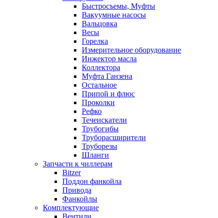
Быстросъемы, Муфты
Вакуумные насосы
Вальцовка
Весы
Горелка
Измерительное оборудование
Инжектор масла
Коллектора
Муфта Ганзена
Остальное
Припой и флюс
Проколки
Рефко
Течеискатели
Трубогибы
Труборасширители
Труборезы
Шланги
Запчасти к чиллерам
Bitzer
Поддон фанкойла
Привода
Фанкойлы
Комплектующие
Вентили