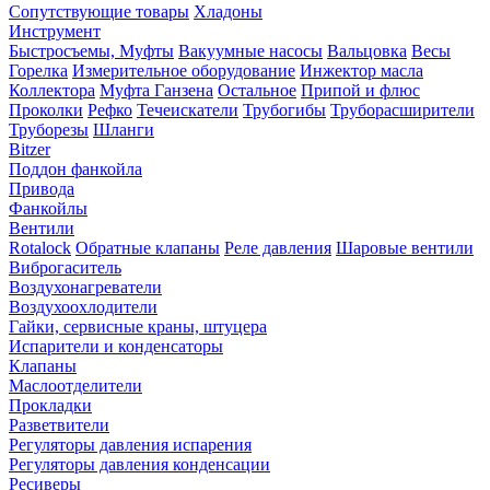
Сопутствующие товары
Хладоны
Инструмент
Быстросъемы, Муфты
Вакуумные насосы
Вальцовка
Весы
Горелка
Измерительное оборудование
Инжектор масла
Коллектора
Муфта Ганзена
Остальное
Припой и флюс
Проколки
Рефко
Течеискатели
Трубогибы
Труборасширители
Труборезы
Шланги
Bitzer
Поддон фанкойла
Привода
Фанкойлы
Вентили
Rotalock
Обратные клапаны
Реле давления
Шаровые вентили
Виброгаситель
Воздухонагреватели
Воздухоохлодители
Гайки, сервисные краны, штуцера
Испарители и конденсаторы
Клапаны
Маслоотделители
Прокладки
Разветвители
Регуляторы давления испарения
Регуляторы давления конденсации
Ресиверы