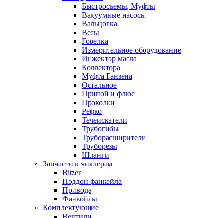
Быстросъемы, Муфты
Вакуумные насосы
Вальцовка
Весы
Горелка
Измерительное оборудование
Инжектор масла
Коллектора
Муфта Ганзена
Остальное
Припой и флюс
Проколки
Рефко
Течеискатели
Трубогибы
Труборасширители
Труборезы
Шланги
Запчасти к чиллерам
Bitzer
Поддон фанкойла
Привода
Фанкойлы
Комплектующие
Вентили