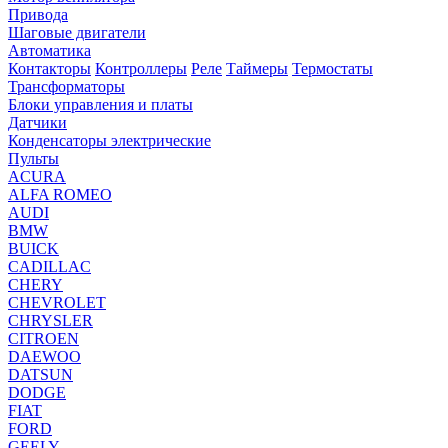
Привода
Шаговые двигатели
Автоматика
Контакторы
Контроллеры
Реле
Таймеры
Термостаты
Трансформаторы
Блоки управления и платы
Датчики
Конденсаторы электрические
Пульты
ACURA
ALFA ROMEO
AUDI
BMW
BUICK
CADILLAC
CHERY
CHEVROLET
CHRYSLER
CITROEN
DAEWOO
DATSUN
DODGE
FIAT
FORD
GEELY