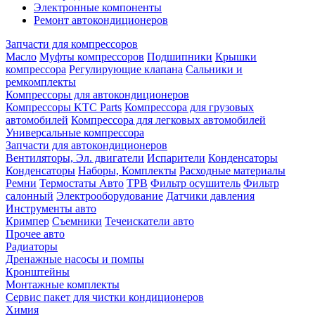
Электронные компоненты
Ремонт автокондиционеров
Запчасти для компрессоров
Масло
Муфты компрессоров
Подшипники
Крышки
компрессора
Регулирующие клапана
Сальники и
ремкомплекты
Компрессоры для автокондиционеров
Компрессоры KTC Parts
Компрессора для грузовых
автомобилей
Компрессора для легковых автомобилей
Универсальные компрессора
Запчасти для автокондиционеров
Вентиляторы, Эл. двигатели
Испарители
Конденсаторы
Конденсаторы
Наборы, Комплекты
Расходные материалы
Ремни
Термостаты Авто
ТРВ
Фильтр осушитель
Фильтр
салонный
Электрооборудование
Датчики давления
Инструменты авто
Кримпер
Съемники
Течеискатели авто
Прочее авто
Радиаторы
Дренажные насосы и помпы
Кронштейны
Монтажные комплекты
Сервис пакет для чистки кондиционеров
Химия