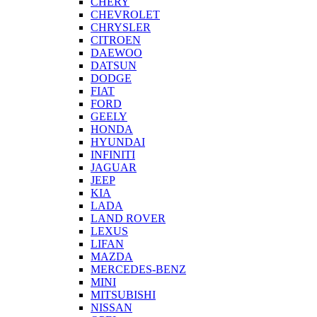
CHERY
CHEVROLET
CHRYSLER
CITROEN
DAEWOO
DATSUN
DODGE
FIAT
FORD
GEELY
HONDA
HYUNDAI
INFINITI
JAGUAR
JEEP
KIA
LADA
LAND ROVER
LEXUS
LIFAN
MAZDA
MERCEDES-BENZ
MINI
MITSUBISHI
NISSAN