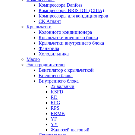
Компрессора Danfoss
Компрессоры BRISTOL (США)
Компрессоры для кондиционеров
СК Атлант
Крыльчатки
Колонного кондиционера
Крыльчатки внешнего блока
Крыльчатки внутреннего блока
Фанкойла
Холодильника
Масло
Электродвигатели
Вентилятор с крыльчаткой
Внешнего блока
Внутреннего блока
2х вальный
KSFD
RD
RPG
RPS
RRMB
YF
YY
Жалюзей шаговый