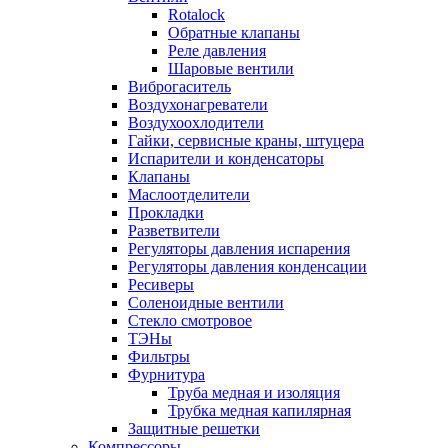
Rotalock
Обратные клапаны
Реле давления
Шаровые вентили
Виброгаситель
Воздухонагреватели
Воздухоохлодители
Гайки, сервисные краны, штуцера
Испарители и конденсаторы
Клапаны
Маслоотделители
Прокладки
Разветвители
Регуляторы давления испарения
Регуляторы давления конденсации
Ресиверы
Соленоидные вентили
Стекло смотровое
ТЭНы
Фильтры
Фурнитура
Труба медная и изоляция
Трубка медная капилярная
Защитные решетки
Компрессоры