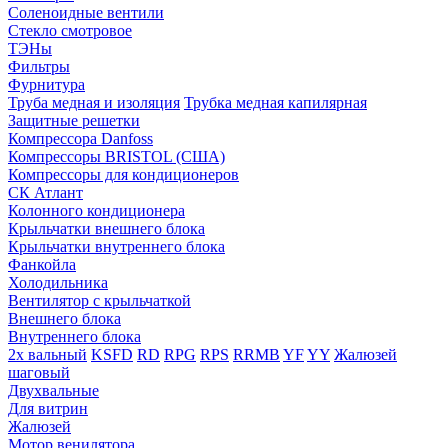
Соленоидные вентили
Стекло смотровое
ТЭНы
Фильтры
Фурнитура
Труба медная и изоляция
Трубка медная капилярная
Защитные решетки
Компрессора Danfoss
Компрессоры BRISTOL (США)
Компрессоры для кондиционеров
СК Атлант
Колонного кондиционера
Крыльчатки внешнего блока
Крыльчатки внутреннего блока
Фанкойла
Холодильника
Вентилятор с крыльчаткой
Внешнего блока
Внутреннего блока
2х вальный
KSFD
RD
RPG
RPS
RRMB
YF
YY
Жалюзей
шаговый
Двухвальные
Для витрин
Жалюзей
Мотор венилятора