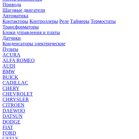
Привода
Шаговые двигатели
Автоматика
Контакторы
Контроллеры
Реле
Таймеры
Термостаты
Трансформаторы
Блоки управления и платы
Датчики
Конденсаторы электрические
Пульты
ACURA
ALFA ROMEO
AUDI
BMW
BUICK
CADILLAC
CHERY
CHEVROLET
CHRYSLER
CITROEN
DAEWOO
DATSUN
DODGE
FIAT
FORD
GEELY