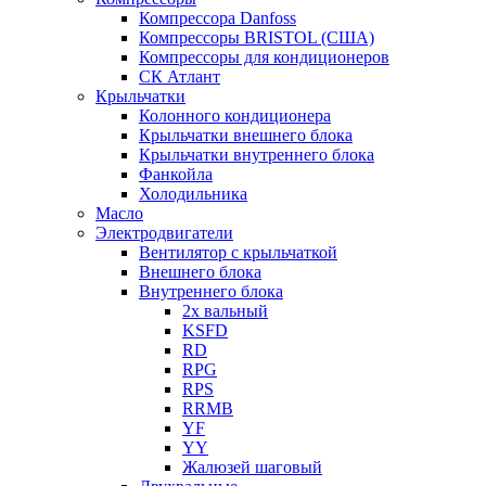
Компрессора Danfoss
Компрессоры BRISTOL (США)
Компрессоры для кондиционеров
СК Атлант
Крыльчатки
Колонного кондиционера
Крыльчатки внешнего блока
Крыльчатки внутреннего блока
Фанкойла
Холодильника
Масло
Электродвигатели
Вентилятор с крыльчаткой
Внешнего блока
Внутреннего блока
2х вальный
KSFD
RD
RPG
RPS
RRMB
YF
YY
Жалюзей шаговый