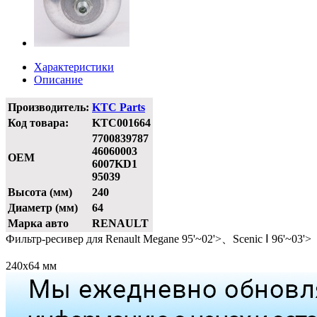
Характеристики
Описание
Производитель:
KTC Parts
Код товара:
KTC001664
7700839787
46060003
OEM
6007KD1
95039
Высота (мм)
240
Диаметр (мм)
64
Марка авто
RENAULT
Фильтр-ресивер для Renault Megane 95'~02'>、Scenic Ⅰ 96'~03'>
240х64 мм