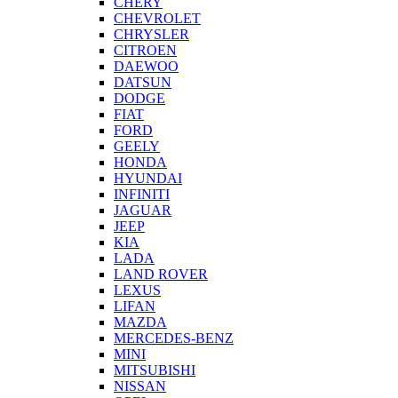
CHERY
CHEVROLET
CHRYSLER
CITROEN
DAEWOO
DATSUN
DODGE
FIAT
FORD
GEELY
HONDA
HYUNDAI
INFINITI
JAGUAR
JEEP
KIA
LADA
LAND ROVER
LEXUS
LIFAN
MAZDA
MERCEDES-BENZ
MINI
MITSUBISHI
NISSAN