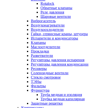
Rotalock
Обратные клапаны
Реле давления
Шаровые вентили
Виброгаситель
Воздухонагреватели
Воздухоохлодители
Гайки, сервисные краны, штуцера
Испарители и конденсаторы
Клапаны
Маслоотделители
Прокладки
Разветвители
Регуляторы давления испарения
Регуляторы давления конденсации
Ресиверы
Соленоидные вентили
Стекло смотровое
ТЭНы
Фильтры
Фурнитура
Труба медная и изоляция
Трубка медная капилярная
Защитные решетки
Компрессоры