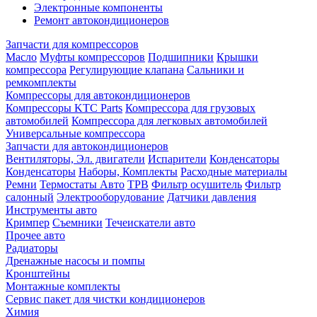
Электронные компоненты
Ремонт автокондиционеров
Запчасти для компрессоров
Масло
Муфты компрессоров
Подшипники
Крышки
компрессора
Регулирующие клапана
Сальники и
ремкомплекты
Компрессоры для автокондиционеров
Компрессоры KTC Parts
Компрессора для грузовых
автомобилей
Компрессора для легковых автомобилей
Универсальные компрессора
Запчасти для автокондиционеров
Вентиляторы, Эл. двигатели
Испарители
Конденсаторы
Конденсаторы
Наборы, Комплекты
Расходные материалы
Ремни
Термостаты Авто
ТРВ
Фильтр осушитель
Фильтр
салонный
Электрооборудование
Датчики давления
Инструменты авто
Кримпер
Съемники
Течеискатели авто
Прочее авто
Радиаторы
Дренажные насосы и помпы
Кронштейны
Монтажные комплекты
Сервис пакет для чистки кондиционеров
Химия