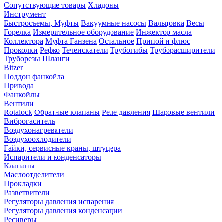
Сопутствующие товары
Хладоны
Инструмент
Быстросъемы, Муфты
Вакуумные насосы
Вальцовка
Весы
Горелка
Измерительное оборудование
Инжектор масла
Коллектора
Муфта Ганзена
Остальное
Припой и флюс
Проколки
Рефко
Течеискатели
Трубогибы
Труборасширители
Труборезы
Шланги
Bitzer
Поддон фанкойла
Привода
Фанкойлы
Вентили
Rotalock
Обратные клапаны
Реле давления
Шаровые вентили
Виброгаситель
Воздухонагреватели
Воздухоохлодители
Гайки, сервисные краны, штуцера
Испарители и конденсаторы
Клапаны
Маслоотделители
Прокладки
Разветвители
Регуляторы давления испарения
Регуляторы давления конденсации
Ресиверы