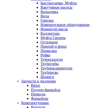
Быстросъемы, Муфты
Вакуумные насосы
Вальцовка
Весы
Горелка
Измерительное оборудование
Инжектор масла
Коллектора
Муфта Ганзена
Остальное
Припой и флюс
Проколки
Рефко
Течеискатели
Трубогибы
Труборасширители
Труборезы
Шланги
Запчасти к чиллерам
Bitzer
Поддон фанкойла
Привода
Фанкойлы
Комплектующие
Вентили