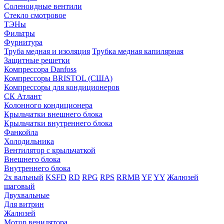
Соленоидные вентили
Стекло смотровое
ТЭНы
Фильтры
Фурнитура
Труба медная и изоляция
Трубка медная капилярная
Защитные решетки
Компрессора Danfoss
Компрессоры BRISTOL (США)
Компрессоры для кондиционеров
СК Атлант
Колонного кондиционера
Крыльчатки внешнего блока
Крыльчатки внутреннего блока
Фанкойла
Холодильника
Вентилятор с крыльчаткой
Внешнего блока
Внутреннего блока
2х вальный
KSFD
RD
RPG
RPS
RRMB
YF
YY
Жалюзей
шаговый
Двухвальные
Для витрин
Жалюзей
Мотор венилятора