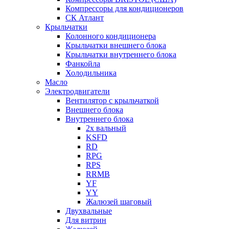
Компрессоры для кондиционеров
СК Атлант
Крыльчатки
Колонного кондиционера
Крыльчатки внешнего блока
Крыльчатки внутреннего блока
Фанкойла
Холодильника
Масло
Электродвигатели
Вентилятор с крыльчаткой
Внешнего блока
Внутреннего блока
2х вальный
KSFD
RD
RPG
RPS
RRMB
YF
YY
Жалюзей шаговый
Двухвальные
Для витрин