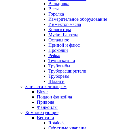
Вальцовка
Весы
Горелка
Измерительное оборудование
Инжектор масла
Коллектора
Муфта Ганзена
Остальное
Припой и флюс
Проколки
Рефко
Течеискатели
Трубогибы
Труборасширители
Труборезы
Шланги
Запчасти к чиллерам
Bitzer
Поддон фанкойла
Привода
Фанкойлы
Комплектующие
Вентили
Rotalock
Обратные клапаны