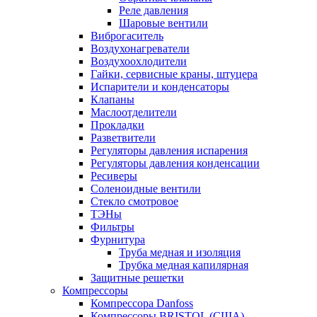
Реле давления
Шаровые вентили
Виброгаситель
Воздухонагреватели
Воздухоохлодители
Гайки, сервисные краны, штуцера
Испарители и конденсаторы
Клапаны
Маслоотделители
Прокладки
Разветвители
Регуляторы давления испарения
Регуляторы давления конденсации
Ресиверы
Соленоидные вентили
Стекло смотровое
ТЭНы
Фильтры
Фурнитура
Труба медная и изоляция
Трубка медная капилярная
Защитные решетки
Компрессоры
Компрессора Danfoss
Компрессоры BRISTOL (США)