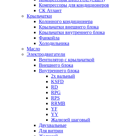
Компрессоры для кондиционеров
СК Атлант
Крыльчатки
Колонного кондиционера
Крыльчатки внешнего блока
Крыльчатки внутреннего блока
Фанкойла
Холодильника
Масло
Электродвигатели
Вентилятор с крыльчаткой
Внешнего блока
Внутреннего блока
2х вальный
KSFD
RD
RPG
RPS
RRMB
YF
YY
Жалюзей шаговый
Двухвальные
Для витрин