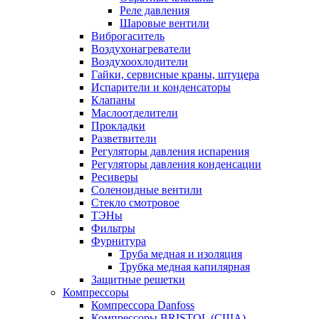
Реле давления
Шаровые вентили
Виброгаситель
Воздухонагреватели
Воздухоохлодители
Гайки, сервисные краны, штуцера
Испарители и конденсаторы
Клапаны
Маслоотделители
Прокладки
Разветвители
Регуляторы давления испарения
Регуляторы давления конденсации
Ресиверы
Соленоидные вентили
Стекло смотровое
ТЭНы
Фильтры
Фурнитура
Труба медная и изоляция
Трубка медная капилярная
Защитные решетки
Компрессоры
Компрессора Danfoss
Компрессоры BRISTOL (США)