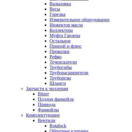
Вальцовка
Весы
Горелка
Измерительное оборудование
Инжектор масла
Коллектора
Муфта Ганзена
Остальное
Припой и флюс
Проколки
Рефко
Течеискатели
Трубогибы
Труборасширители
Труборезы
Шланги
Запчасти к чиллерам
Bitzer
Поддон фанкойла
Привода
Фанкойлы
Комплектующие
Вентили
Rotalock
Обратные клапаны