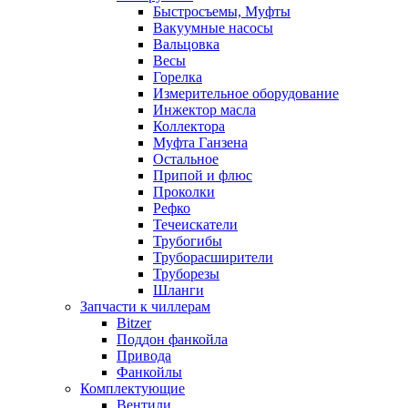
Быстросъемы, Муфты
Вакуумные насосы
Вальцовка
Весы
Горелка
Измерительное оборудование
Инжектор масла
Коллектора
Муфта Ганзена
Остальное
Припой и флюс
Проколки
Рефко
Течеискатели
Трубогибы
Труборасширители
Труборезы
Шланги
Запчасти к чиллерам
Bitzer
Поддон фанкойла
Привода
Фанкойлы
Комплектующие
Вентили