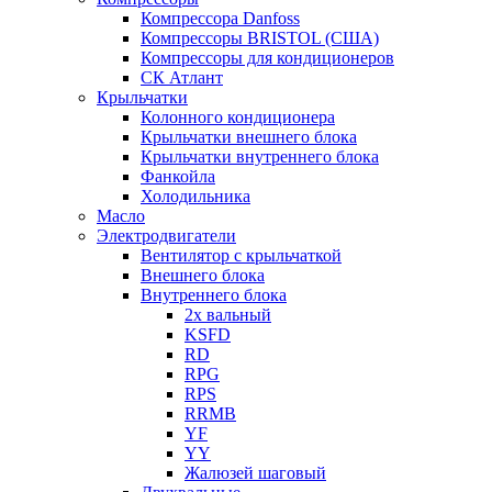
Компрессора Danfoss
Компрессоры BRISTOL (США)
Компрессоры для кондиционеров
СК Атлант
Крыльчатки
Колонного кондиционера
Крыльчатки внешнего блока
Крыльчатки внутреннего блока
Фанкойла
Холодильника
Масло
Электродвигатели
Вентилятор с крыльчаткой
Внешнего блока
Внутреннего блока
2х вальный
KSFD
RD
RPG
RPS
RRMB
YF
YY
Жалюзей шаговый