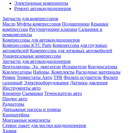
Электронные компоненты
Ремонт автокондиционеров
Запчасти для компрессоров
Масло
Муфты компрессоров
Подшипники
Крышки
компрессора
Регулирующие клапана
Сальники и
ремкомплекты
Компрессоры для автокондиционеров
Компрессоры KTC Parts
Компрессора для грузовых
автомобилей
Компрессора для легковых автомобилей
Универсальные компрессора
Запчасти для автокондиционеров
Вентиляторы, Эл. двигатели
Испарители
Конденсаторы
Конденсаторы
Наборы, Комплекты
Расходные материалы
Ремни
Термостаты Авто
ТРВ
Фильтр осушитель
Фильтр
салонный
Электрооборудование
Датчики давления
Инструменты авто
Кримпер
Съемники
Течеискатели авто
Прочее авто
Радиаторы
Дренажные насосы и помпы
Кронштейны
Монтажные комплекты
Сервис пакет для чистки кондиционеров
Химия