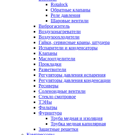
Rotalock
Обратные клапаны
Реле давления
Шаровые вентили
Виброгаситель
Воздухонагреватели
Воздухоохлодители
Гайки, сервисные краны, штуцера
Испарители и конденсаторы
Клапаны
Маслоотделители
Прокладки
Разветвители
Регуляторы давления испарения
Регуляторы давления конденсации
Ресиверы
Соленоидные вентили
Стекло смотровое
ТЭНы
Фильтры
Фурнитура
Труба медная и изоляция
Трубка медная капилярная
Защитные решетки
Компрессоры