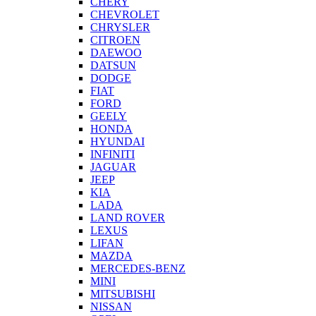
CHERY
CHEVROLET
CHRYSLER
CITROEN
DAEWOO
DATSUN
DODGE
FIAT
FORD
GEELY
HONDA
HYUNDAI
INFINITI
JAGUAR
JEEP
KIA
LADA
LAND ROVER
LEXUS
LIFAN
MAZDA
MERCEDES-BENZ
MINI
MITSUBISHI
NISSAN