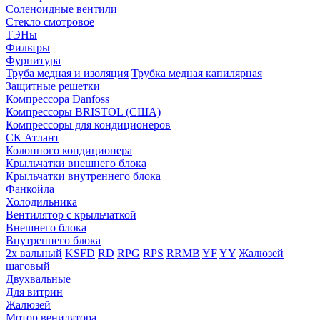
Соленоидные вентили
Стекло смотровое
ТЭНы
Фильтры
Фурнитура
Труба медная и изоляция
Трубка медная капилярная
Защитные решетки
Компрессора Danfoss
Компрессоры BRISTOL (США)
Компрессоры для кондиционеров
СК Атлант
Колонного кондиционера
Крыльчатки внешнего блока
Крыльчатки внутреннего блока
Фанкойла
Холодильника
Вентилятор с крыльчаткой
Внешнего блока
Внутреннего блока
2х вальный
KSFD
RD
RPG
RPS
RRMB
YF
YY
Жалюзей
шаговый
Двухвальные
Для витрин
Жалюзей
Мотор венилятора