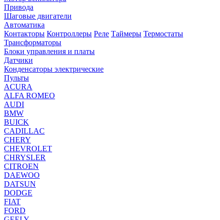
Привода
Шаговые двигатели
Автоматика
Контакторы
Контроллеры
Реле
Таймеры
Термостаты
Трансформаторы
Блоки управления и платы
Датчики
Конденсаторы электрические
Пульты
ACURA
ALFA ROMEO
AUDI
BMW
BUICK
CADILLAC
CHERY
CHEVROLET
CHRYSLER
CITROEN
DAEWOO
DATSUN
DODGE
FIAT
FORD
GEELY