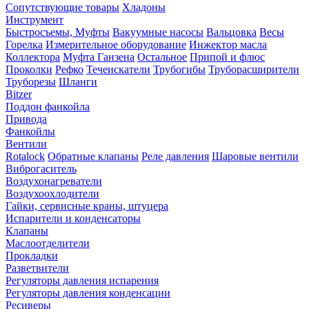
Сопутствующие товары
Хладоны
Инструмент
Быстросъемы, Муфты
Вакуумные насосы
Вальцовка
Весы
Горелка
Измерительное оборудование
Инжектор масла
Коллектора
Муфта Ганзена
Остальное
Припой и флюс
Проколки
Рефко
Течеискатели
Трубогибы
Труборасширители
Труборезы
Шланги
Bitzer
Поддон фанкойла
Привода
Фанкойлы
Вентили
Rotalock
Обратные клапаны
Реле давления
Шаровые вентили
Виброгаситель
Воздухонагреватели
Воздухоохлодители
Гайки, сервисные краны, штуцера
Испарители и конденсаторы
Клапаны
Маслоотделители
Прокладки
Разветвители
Регуляторы давления испарения
Регуляторы давления конденсации
Ресиверы