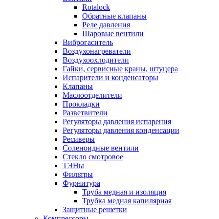
Rotalock
Обратные клапаны
Реле давления
Шаровые вентили
Виброгаситель
Воздухонагреватели
Воздухоохлодители
Гайки, сервисные краны, штуцера
Испарители и конденсаторы
Клапаны
Маслоотделители
Прокладки
Разветвители
Регуляторы давления испарения
Регуляторы давления конденсации
Ресиверы
Соленоидные вентили
Стекло смотровое
ТЭНы
Фильтры
Фурнитура
Труба медная и изоляция
Трубка медная капилярная
Защитные решетки
Компрессоры