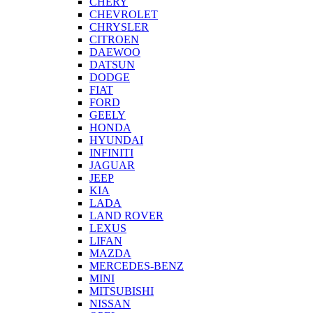
CHERY
CHEVROLET
CHRYSLER
CITROEN
DAEWOO
DATSUN
DODGE
FIAT
FORD
GEELY
HONDA
HYUNDAI
INFINITI
JAGUAR
JEEP
KIA
LADA
LAND ROVER
LEXUS
LIFAN
MAZDA
MERCEDES-BENZ
MINI
MITSUBISHI
NISSAN