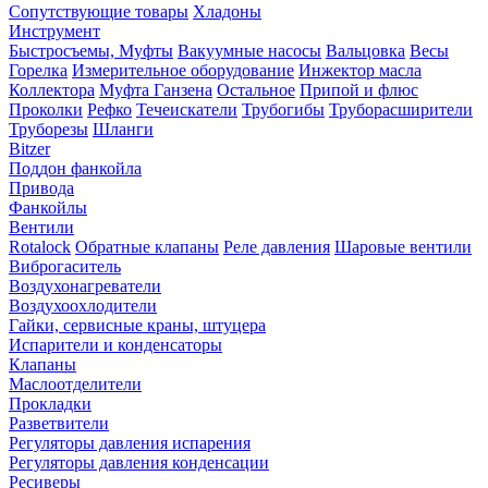
Сопутствующие товары
Хладоны
Инструмент
Быстросъемы, Муфты
Вакуумные насосы
Вальцовка
Весы
Горелка
Измерительное оборудование
Инжектор масла
Коллектора
Муфта Ганзена
Остальное
Припой и флюс
Проколки
Рефко
Течеискатели
Трубогибы
Труборасширители
Труборезы
Шланги
Bitzer
Поддон фанкойла
Привода
Фанкойлы
Вентили
Rotalock
Обратные клапаны
Реле давления
Шаровые вентили
Виброгаситель
Воздухонагреватели
Воздухоохлодители
Гайки, сервисные краны, штуцера
Испарители и конденсаторы
Клапаны
Маслоотделители
Прокладки
Разветвители
Регуляторы давления испарения
Регуляторы давления конденсации
Ресиверы