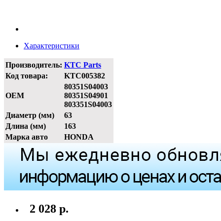
Характеристики
Производитель:
KTC Parts
Код товара:
KTC005382
80351S04003
OEM
80351S04901
803351S04003
Диаметр (мм)
63
Длина (мм)
163
Марка авто
HONDA
2 028 р.