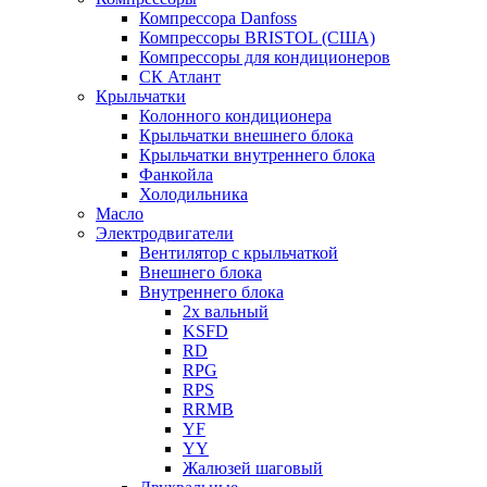
Компрессора Danfoss
Компрессоры BRISTOL (США)
Компрессоры для кондиционеров
СК Атлант
Крыльчатки
Колонного кондиционера
Крыльчатки внешнего блока
Крыльчатки внутреннего блока
Фанкойла
Холодильника
Масло
Электродвигатели
Вентилятор с крыльчаткой
Внешнего блока
Внутреннего блока
2х вальный
KSFD
RD
RPG
RPS
RRMB
YF
YY
Жалюзей шаговый