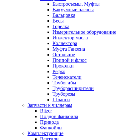
Быстросъемы, Муфты
Вакуумные насосы
Вальцовка
Весы
Горелка
Измерительное оборудование
Инжектор масла
Коллектора
Муфта Ганзена
Остальное
Припой и флюс
Проколки
Рефко
Течеискатели
Трубогибы
Труборасширители
Труборезы
Шланги
Запчасти к чиллерам
Bitzer
Поддон фанкойла
Привода
Фанкойлы
Комплектующие
Вентили