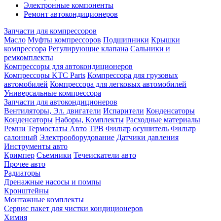
Электронные компоненты
Ремонт автокондиционеров
Запчасти для компрессоров
Масло
Муфты компрессоров
Подшипники
Крышки
компрессора
Регулирующие клапана
Сальники и
ремкомплекты
Компрессоры для автокондиционеров
Компрессоры KTC Parts
Компрессора для грузовых
автомобилей
Компрессора для легковых автомобилей
Универсальные компрессора
Запчасти для автокондиционеров
Вентиляторы, Эл. двигатели
Испарители
Конденсаторы
Конденсаторы
Наборы, Комплекты
Расходные материалы
Ремни
Термостаты Авто
ТРВ
Фильтр осушитель
Фильтр
салонный
Электрооборудование
Датчики давления
Инструменты авто
Кримпер
Съемники
Течеискатели авто
Прочее авто
Радиаторы
Дренажные насосы и помпы
Кронштейны
Монтажные комплекты
Сервис пакет для чистки кондиционеров
Химия