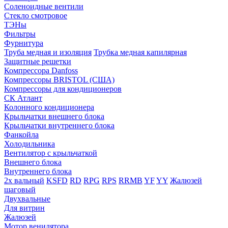
Соленоидные вентили
Стекло смотровое
ТЭНы
Фильтры
Фурнитура
Труба медная и изоляция
Трубка медная капилярная
Защитные решетки
Компрессора Danfoss
Компрессоры BRISTOL (США)
Компрессоры для кондиционеров
СК Атлант
Колонного кондиционера
Крыльчатки внешнего блока
Крыльчатки внутреннего блока
Фанкойла
Холодильника
Вентилятор с крыльчаткой
Внешнего блока
Внутреннего блока
2х вальный
KSFD
RD
RPG
RPS
RRMB
YF
YY
Жалюзей
шаговый
Двухвальные
Для витрин
Жалюзей
Мотор венилятора