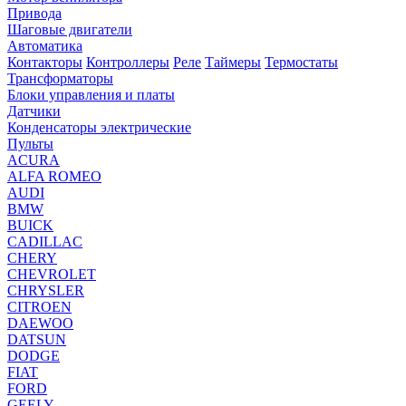
Привода
Шаговые двигатели
Автоматика
Контакторы
Контроллеры
Реле
Таймеры
Термостаты
Трансформаторы
Блоки управления и платы
Датчики
Конденсаторы электрические
Пульты
ACURA
ALFA ROMEO
AUDI
BMW
BUICK
CADILLAC
CHERY
CHEVROLET
CHRYSLER
CITROEN
DAEWOO
DATSUN
DODGE
FIAT
FORD
GEELY