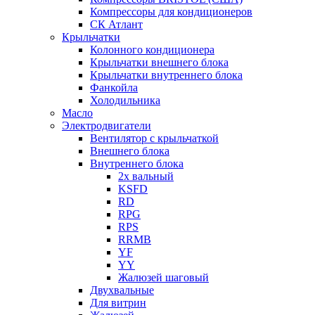
Компрессоры для кондиционеров
СК Атлант
Крыльчатки
Колонного кондиционера
Крыльчатки внешнего блока
Крыльчатки внутреннего блока
Фанкойла
Холодильника
Масло
Электродвигатели
Вентилятор с крыльчаткой
Внешнего блока
Внутреннего блока
2х вальный
KSFD
RD
RPG
RPS
RRMB
YF
YY
Жалюзей шаговый
Двухвальные
Для витрин