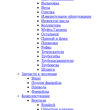
Вальцовка
Весы
Горелка
Измерительное оборудование
Инжектор масла
Коллектора
Муфта Ганзена
Остальное
Припой и флюс
Проколки
Рефко
Течеискатели
Трубогибы
Труборасширители
Труборезы
Шланги
Запчасти к чиллерам
Bitzer
Поддон фанкойла
Привода
Фанкойлы
Комплектующие
Вентили
Rotalock
Обратные клапаны