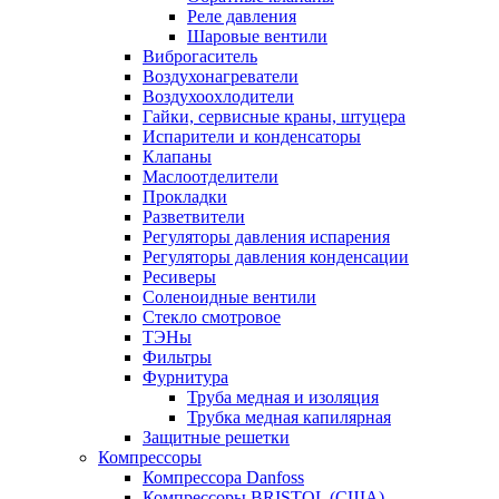
Реле давления
Шаровые вентили
Виброгаситель
Воздухонагреватели
Воздухоохлодители
Гайки, сервисные краны, штуцера
Испарители и конденсаторы
Клапаны
Маслоотделители
Прокладки
Разветвители
Регуляторы давления испарения
Регуляторы давления конденсации
Ресиверы
Соленоидные вентили
Стекло смотровое
ТЭНы
Фильтры
Фурнитура
Труба медная и изоляция
Трубка медная капилярная
Защитные решетки
Компрессоры
Компрессора Danfoss
Компрессоры BRISTOL (США)