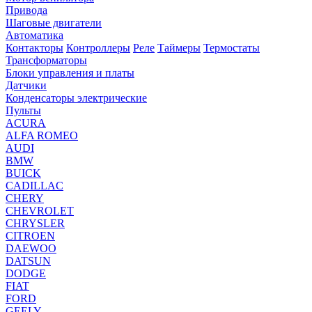
Привода
Шаговые двигатели
Автоматика
Контакторы
Контроллеры
Реле
Таймеры
Термостаты
Трансформаторы
Блоки управления и платы
Датчики
Конденсаторы электрические
Пульты
ACURA
ALFA ROMEO
AUDI
BMW
BUICK
CADILLAC
CHERY
CHEVROLET
CHRYSLER
CITROEN
DAEWOO
DATSUN
DODGE
FIAT
FORD
GEELY