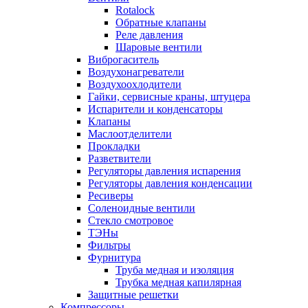
Rotalock
Обратные клапаны
Реле давления
Шаровые вентили
Виброгаситель
Воздухонагреватели
Воздухоохлодители
Гайки, сервисные краны, штуцера
Испарители и конденсаторы
Клапаны
Маслоотделители
Прокладки
Разветвители
Регуляторы давления испарения
Регуляторы давления конденсации
Ресиверы
Соленоидные вентили
Стекло смотровое
ТЭНы
Фильтры
Фурнитура
Труба медная и изоляция
Трубка медная капилярная
Защитные решетки
Компрессоры