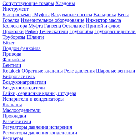
Сопутствующие товары
Хладоны
Инструмент
Быстросъемы, Муфты
Вакуумные насосы
Вальцовка
Весы
Горелка
Измерительное оборудование
Инжектор масла
Коллектора
Муфта Ганзена
Остальное
Припой и флюс
Проколки
Рефко
Течеискатели
Трубогибы
Труборасширители
Труборезы
Шланги
Bitzer
Поддон фанкойла
Привода
Фанкойлы
Вентили
Rotalock
Обратные клапаны
Реле давления
Шаровые вентили
Виброгаситель
Воздухонагреватели
Воздухоохлодители
Гайки, сервисные краны, штуцера
Испарители и конденсаторы
Клапаны
Маслоотделители
Прокладки
Разветвители
Регуляторы давления испарения
Регуляторы давления конденсации
Ресиверы