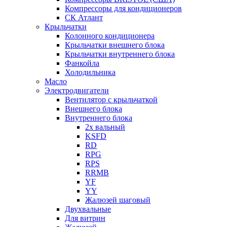
Компрессоры для кондиционеров
СК Атлант
Крыльчатки
Колонного кондиционера
Крыльчатки внешнего блока
Крыльчатки внутреннего блока
Фанкойла
Холодильника
Масло
Электродвигатели
Вентилятор с крыльчаткой
Внешнего блока
Внутреннего блока
2х вальный
KSFD
RD
RPG
RPS
RRMB
YF
YY
Жалюзей шаговый
Двухвальные
Для витрин