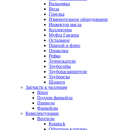
Вальцовка
Весы
Горелка
Измерительное оборудование
Инжектор масла
Коллектора
Муфта Ганзена
Остальное
Припой и флюс
Проколки
Рефко
Течеискатели
Трубогибы
Труборасширители
Труборезы
Шланги
Запчасти к чиллерам
Bitzer
Поддон фанкойла
Привода
Фанкойлы
Комплектующие
Вентили
Rotalock
Обратные клапаны