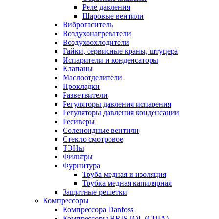
Реле давления
Шаровые вентили
Виброгаситель
Воздухонагреватели
Воздухоохлодители
Гайки, сервисные краны, штуцера
Испарители и конденсаторы
Клапаны
Маслоотделители
Прокладки
Разветвители
Регуляторы давления испарения
Регуляторы давления конденсации
Ресиверы
Соленоидные вентили
Стекло смотровое
ТЭНы
Фильтры
Фурнитура
Труба медная и изоляция
Трубка медная капилярная
Защитные решетки
Компрессоры
Компрессора Danfoss
Компрессоры BRISTOL (США)