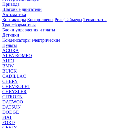
Привода
Шаговые двигатели
Автоматика
Контакторы
Контроллеры
Реле
Таймеры
Термостаты
Трансформаторы
Блоки управления и платы
Датчики
Конденсаторы электрические
Пульты
ACURA
ALFA ROMEO
AUDI
BMW
BUICK
CADILLAC
CHERY
CHEVROLET
CHRYSLER
CITROEN
DAEWOO
DATSUN
DODGE
FIAT
FORD
GEELY