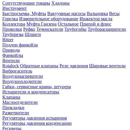
Сопутствующие товары
Хладоны
Инструмент
Быстросъемы, Муфты
Вакуумные насосы
Вальцовка
Весы
Горелка
Измерительное оборудование
Инжектор масла
Коллектора
Муфта Ганзена
Остальное
Припой и флюс
Проколки
Рефко
Течеискатели
Трубогибы
Труборасширители
Труборезы
Шланги
Bitzer
Поддон фанкойла
Привода
Фанкойлы
Вентили
Rotalock
Обратные клапаны
Реле давления
Шаровые вентили
Виброгаситель
Воздухонагреватели
Воздухоохлодители
Гайки, сервисные краны, штуцера
Испарители и конденсаторы
Клапаны
Маслоотделители
Прокладки
Разветвители
Регуляторы давления испарения
Регуляторы давления конденсации
Ресиверы