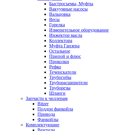
Быстросъемы, Муфты
Вакуумные насосы
Вальцовка
Весы
Горелка
Измерительное оборудование
Инжектор масла
Коллектора
Муфта Ганзена
Остальное
Припой и флюс
Проколки
Рефко
Течеискатели
Трубогибы
Труборасширители
Труборезы
Шланги
Запчасти к чиллерам
Bitzer
Поддон фанкойла
Привода
Фанкойлы
Комплектующие
Вентили