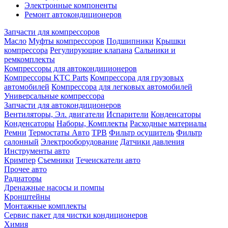
Электронные компоненты
Ремонт автокондиционеров
Запчасти для компрессоров
Масло
Муфты компрессоров
Подшипники
Крышки
компрессора
Регулирующие клапана
Сальники и
ремкомплекты
Компрессоры для автокондиционеров
Компрессоры KTC Parts
Компрессора для грузовых
автомобилей
Компрессора для легковых автомобилей
Универсальные компрессора
Запчасти для автокондиционеров
Вентиляторы, Эл. двигатели
Испарители
Конденсаторы
Конденсаторы
Наборы, Комплекты
Расходные материалы
Ремни
Термостаты Авто
ТРВ
Фильтр осушитель
Фильтр
салонный
Электрооборудование
Датчики давления
Инструменты авто
Кримпер
Съемники
Течеискатели авто
Прочее авто
Радиаторы
Дренажные насосы и помпы
Кронштейны
Монтажные комплекты
Сервис пакет для чистки кондиционеров
Химия