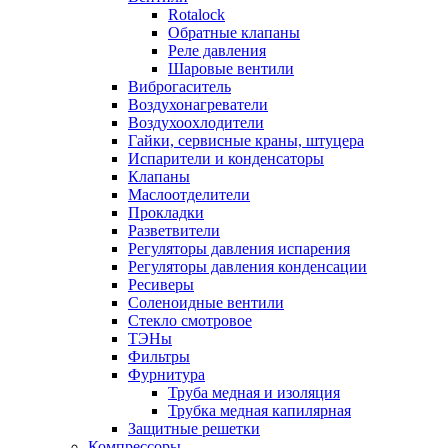
Rotalock
Обратные клапаны
Реле давления
Шаровые вентили
Виброгаситель
Воздухонагреватели
Воздухоохлодители
Гайки, сервисные краны, штуцера
Испарители и конденсаторы
Клапаны
Маслоотделители
Прокладки
Разветвители
Регуляторы давления испарения
Регуляторы давления конденсации
Ресиверы
Соленоидные вентили
Стекло смотровое
ТЭНы
Фильтры
Фурнитура
Труба медная и изоляция
Трубка медная капилярная
Защитные решетки
Компрессоры