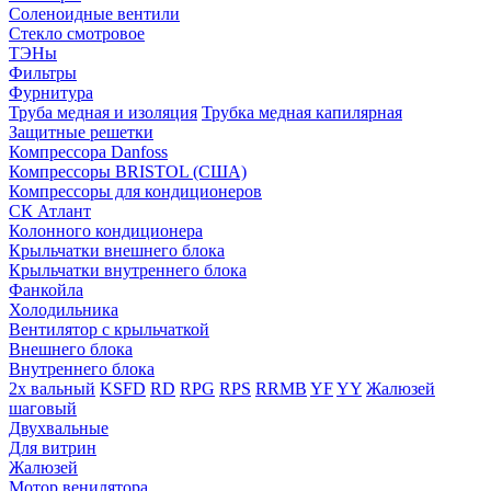
Соленоидные вентили
Стекло смотровое
ТЭНы
Фильтры
Фурнитура
Труба медная и изоляция
Трубка медная капилярная
Защитные решетки
Компрессора Danfoss
Компрессоры BRISTOL (США)
Компрессоры для кондиционеров
СК Атлант
Колонного кондиционера
Крыльчатки внешнего блока
Крыльчатки внутреннего блока
Фанкойла
Холодильника
Вентилятор с крыльчаткой
Внешнего блока
Внутреннего блока
2х вальный
KSFD
RD
RPG
RPS
RRMB
YF
YY
Жалюзей
шаговый
Двухвальные
Для витрин
Жалюзей
Мотор венилятора