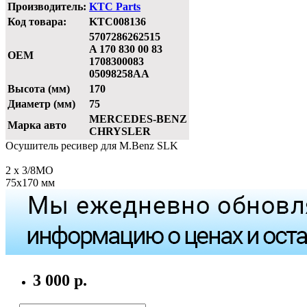
Производитель:
KTC Parts
Код товара:
KTC008136
5707286262515
A 170 830 00 83
OEM
1708300083
05098258AA
Высота (мм)
170
Диаметр (мм)
75
MERCEDES-BENZ
Марка авто
CHRYSLER
Осушитель ресивер для M.Benz SLK
2 x 3/8MO
75х170 мм
3 000 р.