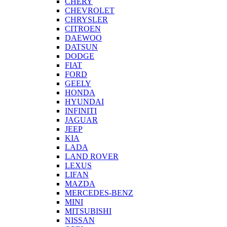
CHERY
CHEVROLET
CHRYSLER
CITROEN
DAEWOO
DATSUN
DODGE
FIAT
FORD
GEELY
HONDA
HYUNDAI
INFINITI
JAGUAR
JEEP
KIA
LADA
LAND ROVER
LEXUS
LIFAN
MAZDA
MERCEDES-BENZ
MINI
MITSUBISHI
NISSAN