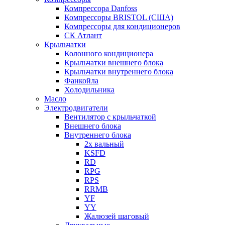
Компрессора Danfoss
Компрессоры BRISTOL (США)
Компрессоры для кондиционеров
СК Атлант
Крыльчатки
Колонного кондиционера
Крыльчатки внешнего блока
Крыльчатки внутреннего блока
Фанкойла
Холодильника
Масло
Электродвигатели
Вентилятор с крыльчаткой
Внешнего блока
Внутреннего блока
2х вальный
KSFD
RD
RPG
RPS
RRMB
YF
YY
Жалюзей шаговый