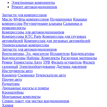
Электронные компоненты
Ремонт автокондиционеров
Запчасти для компрессоров
Масло
Муфты компрессоров
Подшипники
Крышки
компрессора
Регулирующие клапана
Сальники и
ремкомплекты
Компрессоры для автокондиционеров
Компрессоры KTC Parts
Компрессора для грузовых
автомобилей
Компрессора для легковых автомобилей
Универсальные компрессора
Запчасти для автокондиционеров
Вентиляторы, Эл. двигатели
Испарители
Конденсаторы
Конденсаторы
Наборы, Комплекты
Расходные материалы
Ремни
Термостаты Авто
ТРВ
Фильтр осушитель
Фильтр
салонный
Электрооборудование
Датчики давления
Инструменты авто
Кримпер
Съемники
Течеискатели авто
Прочее авто
Радиаторы
Дренажные насосы и помпы
Кронштейны
Монтажные комплекты
Сервис пакет для чистки кондиционеров
Химия