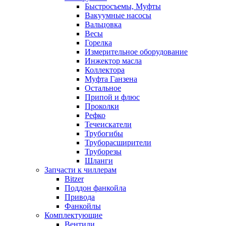
Быстросъемы, Муфты
Вакуумные насосы
Вальцовка
Весы
Горелка
Измерительное оборудование
Инжектор масла
Коллектора
Муфта Ганзена
Остальное
Припой и флюс
Проколки
Рефко
Течеискатели
Трубогибы
Труборасширители
Труборезы
Шланги
Запчасти к чиллерам
Bitzer
Поддон фанкойла
Привода
Фанкойлы
Комплектующие
Вентили