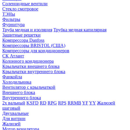
Соленоидные вентили
Стекло смотровое
ТЭНы
Фильтры
Фурнитура
Труба медная и изоляция
Трубка медная капилярная
Защитные решетки
Компрессора Danfoss
Компрессоры BRISTOL (США)
Компрессоры для кондиционеров
СК Атлант
Колонного кондиционера
Крыльчатки внешнего блока
Крыльчатки внутреннего блока
Фанкойла
Холодильника
Вентилятор с крыльчаткой
Внешнего блока
Внутреннего блока
2х вальный
KSFD
RD
RPG
RPS
RRMB
YF
YY
Жалюзей
шаговый
Двухвальные
Для витрин
Жалюзей
Мотор венилятора