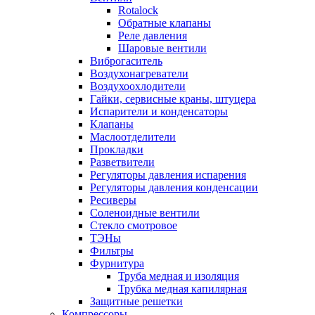
Rotalock
Обратные клапаны
Реле давления
Шаровые вентили
Виброгаситель
Воздухонагреватели
Воздухоохлодители
Гайки, сервисные краны, штуцера
Испарители и конденсаторы
Клапаны
Маслоотделители
Прокладки
Разветвители
Регуляторы давления испарения
Регуляторы давления конденсации
Ресиверы
Соленоидные вентили
Стекло смотровое
ТЭНы
Фильтры
Фурнитура
Труба медная и изоляция
Трубка медная капилярная
Защитные решетки
Компрессоры