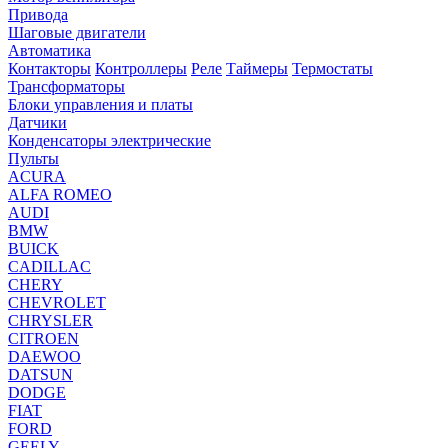
Привода
Шаговые двигатели
Автоматика
Контакторы
Контроллеры
Реле
Таймеры
Термостаты
Трансформаторы
Блоки управления и платы
Датчики
Конденсаторы электрические
Пульты
ACURA
ALFA ROMEO
AUDI
BMW
BUICK
CADILLAC
CHERY
CHEVROLET
CHRYSLER
CITROEN
DAEWOO
DATSUN
DODGE
FIAT
FORD
GEELY