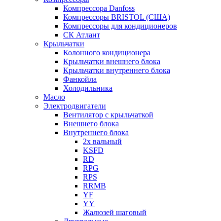
Компрессора Danfoss
Компрессоры BRISTOL (США)
Компрессоры для кондиционеров
СК Атлант
Крыльчатки
Колонного кондиционера
Крыльчатки внешнего блока
Крыльчатки внутреннего блока
Фанкойла
Холодильника
Масло
Электродвигатели
Вентилятор с крыльчаткой
Внешнего блока
Внутреннего блока
2х вальный
KSFD
RD
RPG
RPS
RRMB
YF
YY
Жалюзей шаговый