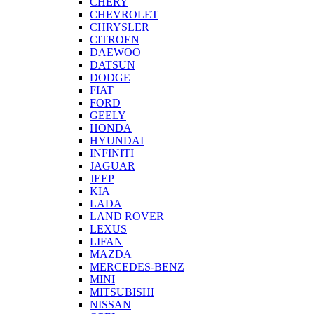
CHERY
CHEVROLET
CHRYSLER
CITROEN
DAEWOO
DATSUN
DODGE
FIAT
FORD
GEELY
HONDA
HYUNDAI
INFINITI
JAGUAR
JEEP
KIA
LADA
LAND ROVER
LEXUS
LIFAN
MAZDA
MERCEDES-BENZ
MINI
MITSUBISHI
NISSAN