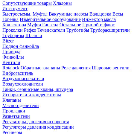
Сопутствующие товары
Хладоны
Инструмент
Быстросъемы, Муфты
Вакуумные насосы
Вальцовка
Весы
Горелка
Измерительное оборудование
Инжектор масла
Коллектора
Муфта Ганзена
Остальное
Припой и флюс
Проколки
Рефко
Течеискатели
Трубогибы
Труборасширители
Труборезы
Шланги
Bitzer
Поддон фанкойла
Привода
Фанкойлы
Вентили
Rotalock
Обратные клапаны
Реле давления
Шаровые вентили
Виброгаситель
Воздухонагреватели
Воздухоохлодители
Гайки, сервисные краны, штуцера
Испарители и конденсаторы
Клапаны
Маслоотделители
Прокладки
Разветвители
Регуляторы давления испарения
Регуляторы давления конденсации
Ресиверы