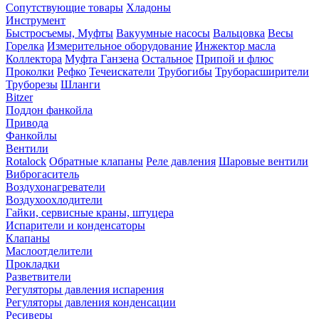
Сопутствующие товары
Хладоны
Инструмент
Быстросъемы, Муфты
Вакуумные насосы
Вальцовка
Весы
Горелка
Измерительное оборудование
Инжектор масла
Коллектора
Муфта Ганзена
Остальное
Припой и флюс
Проколки
Рефко
Течеискатели
Трубогибы
Труборасширители
Труборезы
Шланги
Bitzer
Поддон фанкойла
Привода
Фанкойлы
Вентили
Rotalock
Обратные клапаны
Реле давления
Шаровые вентили
Виброгаситель
Воздухонагреватели
Воздухоохлодители
Гайки, сервисные краны, штуцера
Испарители и конденсаторы
Клапаны
Маслоотделители
Прокладки
Разветвители
Регуляторы давления испарения
Регуляторы давления конденсации
Ресиверы