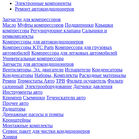
Электронные компоненты
Ремонт автокондиционеров
Запчасти для компрессоров
Масло
Муфты компрессоров
Подшипники
Крышки
компрессора
Регулирующие клапана
Сальники и
ремкомплекты
Компрессоры для автокондиционеров
Компрессоры KTC Parts
Компрессора для грузовых
автомобилей
Компрессора для легковых автомобилей
Универсальные компрессора
Запчасти для автокондиционеров
Вентиляторы, Эл. двигатели
Испарители
Конденсаторы
Конденсаторы
Наборы, Комплекты
Расходные материалы
Ремни
Термостаты Авто
ТРВ
Фильтр осушитель
Фильтр
салонный
Электрооборудование
Датчики давления
Инструменты авто
Кримпер
Съемники
Течеискатели авто
Прочее авто
Радиаторы
Дренажные насосы и помпы
Кронштейны
Монтажные комплекты
Сервис пакет для чистки кондиционеров
Химия