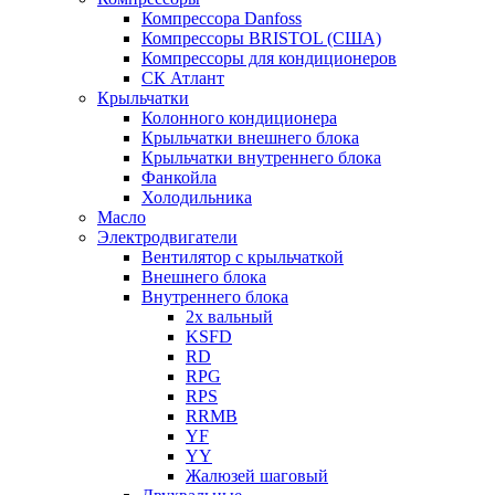
Компрессора Danfoss
Компрессоры BRISTOL (США)
Компрессоры для кондиционеров
СК Атлант
Крыльчатки
Колонного кондиционера
Крыльчатки внешнего блока
Крыльчатки внутреннего блока
Фанкойла
Холодильника
Масло
Электродвигатели
Вентилятор с крыльчаткой
Внешнего блока
Внутреннего блока
2х вальный
KSFD
RD
RPG
RPS
RRMB
YF
YY
Жалюзей шаговый