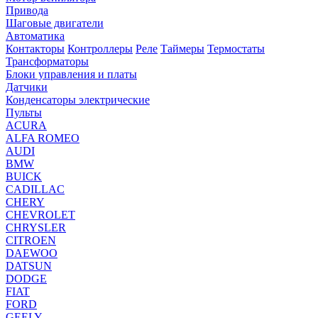
Привода
Шаговые двигатели
Автоматика
Контакторы
Контроллеры
Реле
Таймеры
Термостаты
Трансформаторы
Блоки управления и платы
Датчики
Конденсаторы электрические
Пульты
ACURA
ALFA ROMEO
AUDI
BMW
BUICK
CADILLAC
CHERY
CHEVROLET
CHRYSLER
CITROEN
DAEWOO
DATSUN
DODGE
FIAT
FORD
GEELY