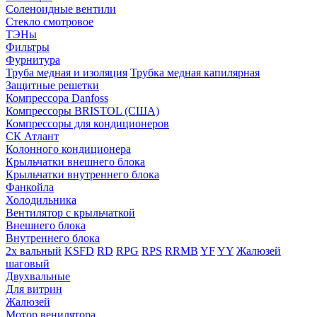
Соленоидные вентили
Стекло смотровое
ТЭНы
Фильтры
Фурнитура
Труба медная и изоляция
Трубка медная капилярная
Защитные решетки
Компрессора Danfoss
Компрессоры BRISTOL (США)
Компрессоры для кондиционеров
СК Атлант
Колонного кондиционера
Крыльчатки внешнего блока
Крыльчатки внутреннего блока
Фанкойла
Холодильника
Вентилятор с крыльчаткой
Внешнего блока
Внутреннего блока
2х вальный
KSFD
RD
RPG
RPS
RRMB
YF
YY
Жалюзей
шаговый
Двухвальные
Для витрин
Жалюзей
Мотор венилятора