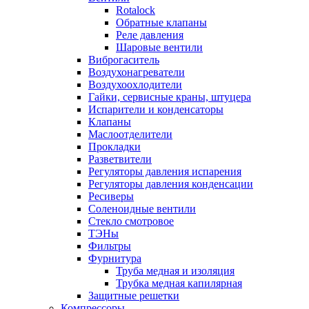
Rotalock
Обратные клапаны
Реле давления
Шаровые вентили
Виброгаситель
Воздухонагреватели
Воздухоохлодители
Гайки, сервисные краны, штуцера
Испарители и конденсаторы
Клапаны
Маслоотделители
Прокладки
Разветвители
Регуляторы давления испарения
Регуляторы давления конденсации
Ресиверы
Соленоидные вентили
Стекло смотровое
ТЭНы
Фильтры
Фурнитура
Труба медная и изоляция
Трубка медная капилярная
Защитные решетки
Компрессоры