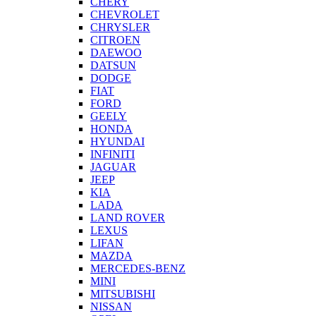
CHERY
CHEVROLET
CHRYSLER
CITROEN
DAEWOO
DATSUN
DODGE
FIAT
FORD
GEELY
HONDA
HYUNDAI
INFINITI
JAGUAR
JEEP
KIA
LADA
LAND ROVER
LEXUS
LIFAN
MAZDA
MERCEDES-BENZ
MINI
MITSUBISHI
NISSAN