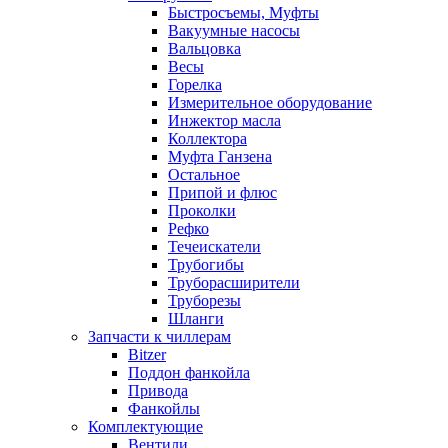
Быстросъемы, Муфты
Вакуумные насосы
Вальцовка
Весы
Горелка
Измерительное оборудование
Инжектор масла
Коллектора
Муфта Ганзена
Остальное
Припой и флюс
Проколки
Рефко
Течеискатели
Трубогибы
Труборасширители
Труборезы
Шланги
Запчасти к чиллерам
Bitzer
Поддон фанкойла
Привода
Фанкойлы
Комплектующие
Вентили