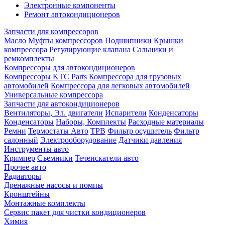
Электронные компоненты
Ремонт автокондиционеров
Запчасти для компрессоров
Масло
Муфты компрессоров
Подшипники
Крышки
компрессора
Регулирующие клапана
Сальники и
ремкомплекты
Компрессоры для автокондиционеров
Компрессоры KTC Parts
Компрессора для грузовых
автомобилей
Компрессора для легковых автомобилей
Универсальные компрессора
Запчасти для автокондиционеров
Вентиляторы, Эл. двигатели
Испарители
Конденсаторы
Конденсаторы
Наборы, Комплекты
Расходные материалы
Ремни
Термостаты Авто
ТРВ
Фильтр осушитель
Фильтр
салонный
Электрооборудование
Датчики давления
Инструменты авто
Кримпер
Съемники
Течеискатели авто
Прочее авто
Радиаторы
Дренажные насосы и помпы
Кронштейны
Монтажные комплекты
Сервис пакет для чистки кондиционеров
Химия