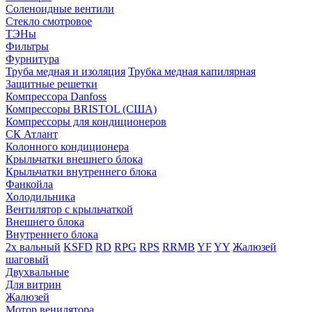
Соленоидные вентили
Стекло смотровое
ТЭНы
Фильтры
Фурнитура
Труба медная и изоляция
Трубка медная капилярная
Защитные решетки
Компрессора Danfoss
Компрессоры BRISTOL (США)
Компрессоры для кондиционеров
СК Атлант
Колонного кондиционера
Крыльчатки внешнего блока
Крыльчатки внутреннего блока
Фанкойла
Холодильника
Вентилятор с крыльчаткой
Внешнего блока
Внутреннего блока
2х вальный
KSFD
RD
RPG
RPS
RRMB
YF
YY
Жалюзей
шаговый
Двухвальные
Для витрин
Жалюзей
Мотор венилятора