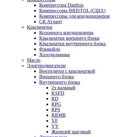
Компрессора Danfoss
Компрессоры BRISTOL (США)
Компрессоры для кондиционеров
СК Атлант
Крыльчатки
Колонного кондиционера
Крыльчатки внешнего блока
Крыльчатки внутреннего блока
Фанкойла
Холодильника
Масло
Электродвигатели
Вентилятор с крыльчаткой
Внешнего блока
Внутреннего блока
2х вальный
KSFD
RD
RPG
RPS
RRMB
YF
YY
Жалюзей шаговый