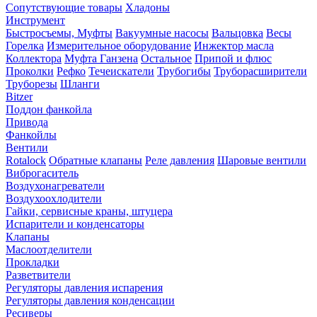
Сопутствующие товары
Хладоны
Инструмент
Быстросъемы, Муфты
Вакуумные насосы
Вальцовка
Весы
Горелка
Измерительное оборудование
Инжектор масла
Коллектора
Муфта Ганзена
Остальное
Припой и флюс
Проколки
Рефко
Течеискатели
Трубогибы
Труборасширители
Труборезы
Шланги
Bitzer
Поддон фанкойла
Привода
Фанкойлы
Вентили
Rotalock
Обратные клапаны
Реле давления
Шаровые вентили
Виброгаситель
Воздухонагреватели
Воздухоохлодители
Гайки, сервисные краны, штуцера
Испарители и конденсаторы
Клапаны
Маслоотделители
Прокладки
Разветвители
Регуляторы давления испарения
Регуляторы давления конденсации
Ресиверы