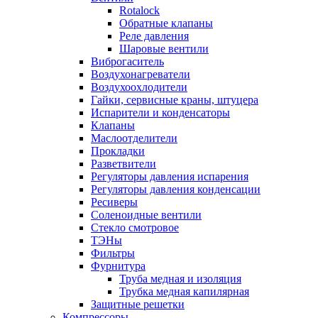
Rotalock
Обратные клапаны
Реле давления
Шаровые вентили
Виброгаситель
Воздухонагреватели
Воздухоохлодители
Гайки, сервисные краны, штуцера
Испарители и конденсаторы
Клапаны
Маслоотделители
Прокладки
Разветвители
Регуляторы давления испарения
Регуляторы давления конденсации
Ресиверы
Соленоидные вентили
Стекло смотровое
ТЭНы
Фильтры
Фурнитура
Труба медная и изоляция
Трубка медная капилярная
Защитные решетки
Компрессоры