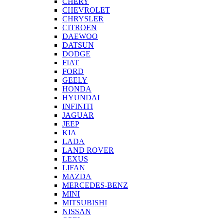
CHERY
CHEVROLET
CHRYSLER
CITROEN
DAEWOO
DATSUN
DODGE
FIAT
FORD
GEELY
HONDA
HYUNDAI
INFINITI
JAGUAR
JEEP
KIA
LADA
LAND ROVER
LEXUS
LIFAN
MAZDA
MERCEDES-BENZ
MINI
MITSUBISHI
NISSAN