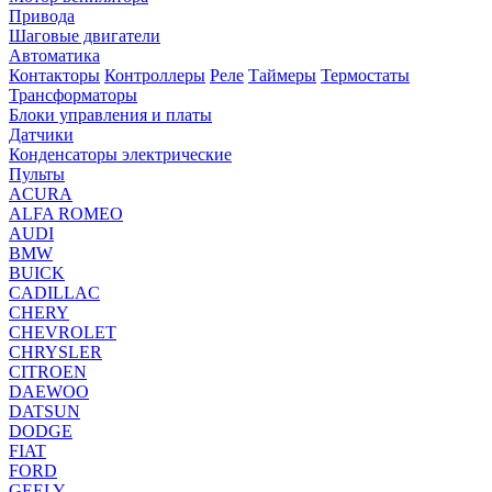
Привода
Шаговые двигатели
Автоматика
Контакторы
Контроллеры
Реле
Таймеры
Термостаты
Трансформаторы
Блоки управления и платы
Датчики
Конденсаторы электрические
Пульты
ACURA
ALFA ROMEO
AUDI
BMW
BUICK
CADILLAC
CHERY
CHEVROLET
CHRYSLER
CITROEN
DAEWOO
DATSUN
DODGE
FIAT
FORD
GEELY