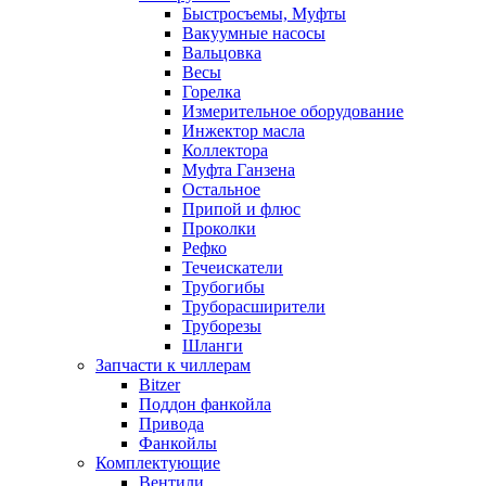
Быстросъемы, Муфты
Вакуумные насосы
Вальцовка
Весы
Горелка
Измерительное оборудование
Инжектор масла
Коллектора
Муфта Ганзена
Остальное
Припой и флюс
Проколки
Рефко
Течеискатели
Трубогибы
Труборасширители
Труборезы
Шланги
Запчасти к чиллерам
Bitzer
Поддон фанкойла
Привода
Фанкойлы
Комплектующие
Вентили