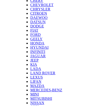
CHERY
CHEVROLET
CHRYSLER
CITROEN
DAEWOO
DATSUN
DODGE
FIAT
FORD
GEELY
HONDA
HYUNDAI
INFINITI
JAGUAR
JEEP
KIA
LADA
LAND ROVER
LEXUS
LIFAN
MAZDA
MERCEDES-BENZ
MINI
MITSUBISHI
NISSAN