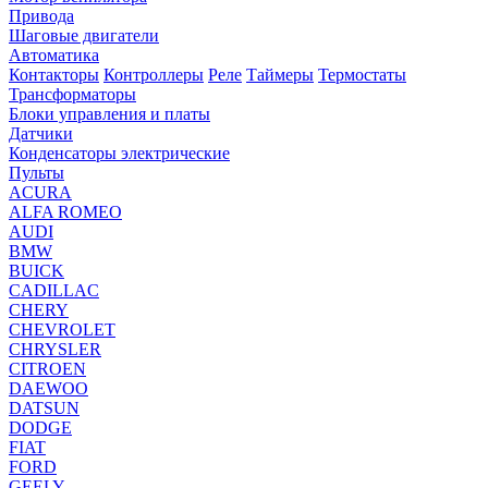
Привода
Шаговые двигатели
Автоматика
Контакторы
Контроллеры
Реле
Таймеры
Термостаты
Трансформаторы
Блоки управления и платы
Датчики
Конденсаторы электрические
Пульты
ACURA
ALFA ROMEO
AUDI
BMW
BUICK
CADILLAC
CHERY
CHEVROLET
CHRYSLER
CITROEN
DAEWOO
DATSUN
DODGE
FIAT
FORD
GEELY