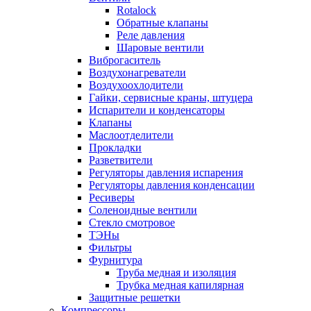
Rotalock
Обратные клапаны
Реле давления
Шаровые вентили
Виброгаситель
Воздухонагреватели
Воздухоохлодители
Гайки, сервисные краны, штуцера
Испарители и конденсаторы
Клапаны
Маслоотделители
Прокладки
Разветвители
Регуляторы давления испарения
Регуляторы давления конденсации
Ресиверы
Соленоидные вентили
Стекло смотровое
ТЭНы
Фильтры
Фурнитура
Труба медная и изоляция
Трубка медная капилярная
Защитные решетки
Компрессоры