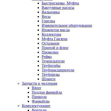
Быстросъемы, Муфты
Вакуумные насосы
Вальцовка
Весы
Горелка
Измерительное оборудование
Инжектор масла
Коллектора
Муфта Ганзена
Остальное
Припой и флюс
Проколки
Рефко
Течеискатели
Трубогибы
Труборасширители
Труборезы
Шланги
Запчасти к чиллерам
Bitzer
Поддон фанкойла
Привода
Фанкойлы
Комплектующие
Вентили