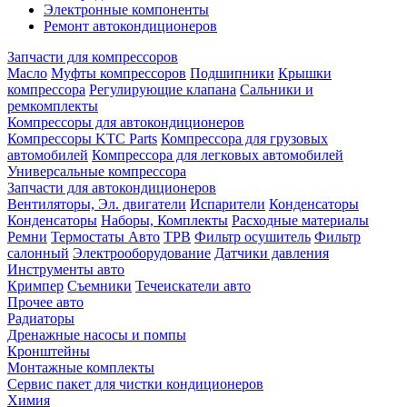
Электронные компоненты
Ремонт автокондиционеров
Запчасти для компрессоров
Масло
Муфты компрессоров
Подшипники
Крышки
компрессора
Регулирующие клапана
Сальники и
ремкомплекты
Компрессоры для автокондиционеров
Компрессоры KTC Parts
Компрессора для грузовых
автомобилей
Компрессора для легковых автомобилей
Универсальные компрессора
Запчасти для автокондиционеров
Вентиляторы, Эл. двигатели
Испарители
Конденсаторы
Конденсаторы
Наборы, Комплекты
Расходные материалы
Ремни
Термостаты Авто
ТРВ
Фильтр осушитель
Фильтр
салонный
Электрооборудование
Датчики давления
Инструменты авто
Кримпер
Съемники
Течеискатели авто
Прочее авто
Радиаторы
Дренажные насосы и помпы
Кронштейны
Монтажные комплекты
Сервис пакет для чистки кондиционеров
Химия