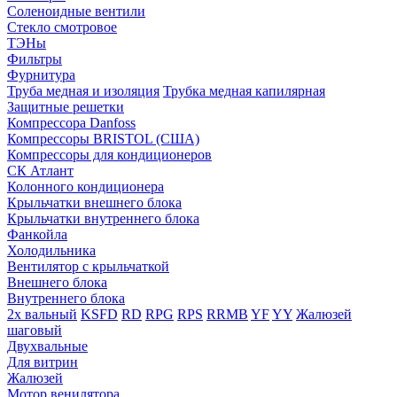
Соленоидные вентили
Стекло смотровое
ТЭНы
Фильтры
Фурнитура
Труба медная и изоляция
Трубка медная капилярная
Защитные решетки
Компрессора Danfoss
Компрессоры BRISTOL (США)
Компрессоры для кондиционеров
СК Атлант
Колонного кондиционера
Крыльчатки внешнего блока
Крыльчатки внутреннего блока
Фанкойла
Холодильника
Вентилятор с крыльчаткой
Внешнего блока
Внутреннего блока
2х вальный
KSFD
RD
RPG
RPS
RRMB
YF
YY
Жалюзей
шаговый
Двухвальные
Для витрин
Жалюзей
Мотор венилятора