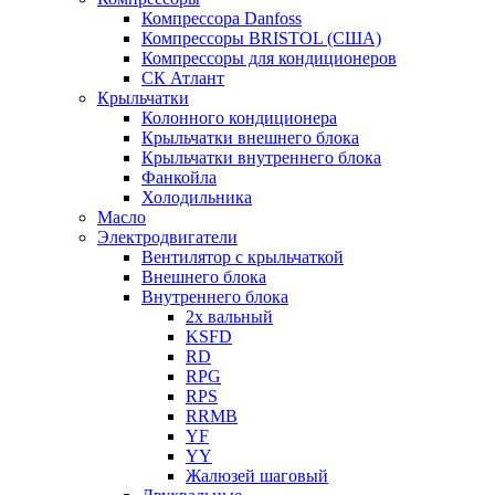
Компрессора Danfoss
Компрессоры BRISTOL (США)
Компрессоры для кондиционеров
СК Атлант
Крыльчатки
Колонного кондиционера
Крыльчатки внешнего блока
Крыльчатки внутреннего блока
Фанкойла
Холодильника
Масло
Электродвигатели
Вентилятор с крыльчаткой
Внешнего блока
Внутреннего блока
2х вальный
KSFD
RD
RPG
RPS
RRMB
YF
YY
Жалюзей шаговый