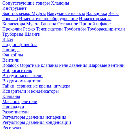
Сопутствующие товары
Хладоны
Инструмент
Быстросъемы, Муфты
Вакуумные насосы
Вальцовка
Весы
Горелка
Измерительное оборудование
Инжектор масла
Коллектора
Муфта Ганзена
Остальное
Припой и флюс
Проколки
Рефко
Течеискатели
Трубогибы
Труборасширители
Труборезы
Шланги
Bitzer
Поддон фанкойла
Привода
Фанкойлы
Вентили
Rotalock
Обратные клапаны
Реле давления
Шаровые вентили
Виброгаситель
Воздухонагреватели
Воздухоохлодители
Гайки, сервисные краны, штуцера
Испарители и конденсаторы
Клапаны
Маслоотделители
Прокладки
Разветвители
Регуляторы давления испарения
Регуляторы давления конденсации
Ресиверы