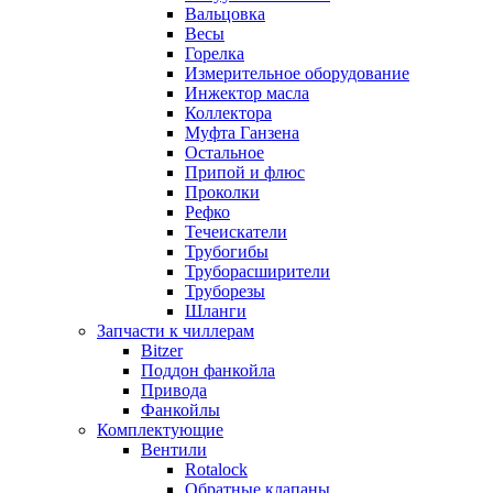
Вальцовка
Весы
Горелка
Измерительное оборудование
Инжектор масла
Коллектора
Муфта Ганзена
Остальное
Припой и флюс
Проколки
Рефко
Течеискатели
Трубогибы
Труборасширители
Труборезы
Шланги
Запчасти к чиллерам
Bitzer
Поддон фанкойла
Привода
Фанкойлы
Комплектующие
Вентили
Rotalock
Обратные клапаны