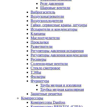
Реле давления
Шаровые вентили
Виброгаситель
Воздухонагреватели
Воздухоохлодители
Гайки, сервисные краны, штуцера
Испарители и конденсаторы
Клапаны
Маслоотделители
Прокладки
Разветвители
Регуляторы давления испарения
Регуляторы давления конденсации
Ресиверы
Соленоидные вентили
Стекло смотровое
ТЭНы
Фильтры
Фурнитура
Труба медная и изоляция
Трубка медная капилярная
Защитные решетки
Компрессоры
Компрессора Danfoss
Компрессоры BRISTOL (США)