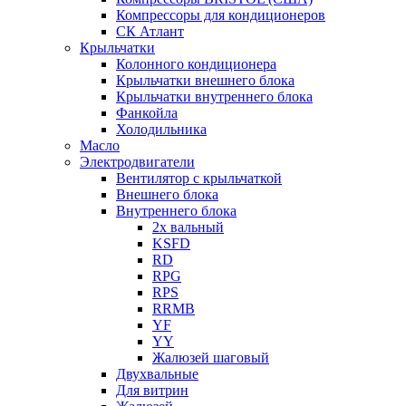
Компрессоры для кондиционеров
СК Атлант
Крыльчатки
Колонного кондиционера
Крыльчатки внешнего блока
Крыльчатки внутреннего блока
Фанкойла
Холодильника
Масло
Электродвигатели
Вентилятор с крыльчаткой
Внешнего блока
Внутреннего блока
2х вальный
KSFD
RD
RPG
RPS
RRMB
YF
YY
Жалюзей шаговый
Двухвальные
Для витрин