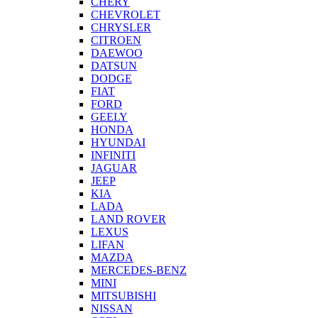
CHERY
CHEVROLET
CHRYSLER
CITROEN
DAEWOO
DATSUN
DODGE
FIAT
FORD
GEELY
HONDA
HYUNDAI
INFINITI
JAGUAR
JEEP
KIA
LADA
LAND ROVER
LEXUS
LIFAN
MAZDA
MERCEDES-BENZ
MINI
MITSUBISHI
NISSAN