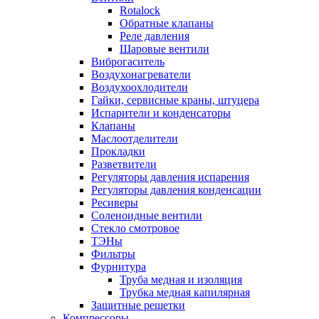
Rotalock
Обратные клапаны
Реле давления
Шаровые вентили
Виброгаситель
Воздухонагреватели
Воздухоохлодители
Гайки, сервисные краны, штуцера
Испарители и конденсаторы
Клапаны
Маслоотделители
Прокладки
Разветвители
Регуляторы давления испарения
Регуляторы давления конденсации
Ресиверы
Соленоидные вентили
Стекло смотровое
ТЭНы
Фильтры
Фурнитура
Труба медная и изоляция
Трубка медная капилярная
Защитные решетки
Компрессоры