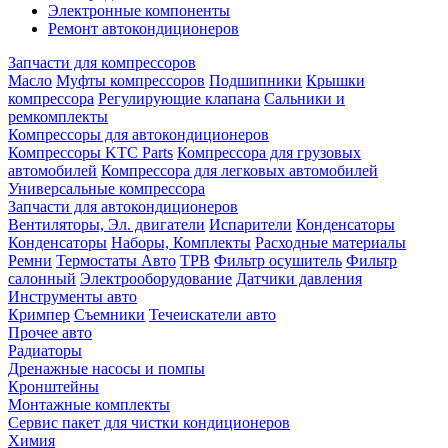
Электронные компоненты
Ремонт автокондиционеров
Запчасти для компрессоров
Масло
Муфты компрессоров
Подшипники
Крышки
компрессора
Регулирующие клапана
Сальники и
ремкомплекты
Компрессоры для автокондиционеров
Компрессоры KTC Parts
Компрессора для грузовых
автомобилей
Компрессора для легковых автомобилей
Универсальные компрессора
Запчасти для автокондиционеров
Вентиляторы, Эл. двигатели
Испарители
Конденсаторы
Конденсаторы
Наборы, Комплекты
Расходные материалы
Ремни
Термостаты Авто
ТРВ
Фильтр осушитель
Фильтр
салонный
Электрооборудование
Датчики давления
Инструменты авто
Кримпер
Съемники
Течеискатели авто
Прочее авто
Радиаторы
Дренажные насосы и помпы
Кронштейны
Монтажные комплекты
Сервис пакет для чистки кондиционеров
Химия