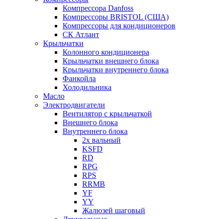
Компрессора Danfoss
Компрессоры BRISTOL (США)
Компрессоры для кондиционеров
СК Атлант
Крыльчатки
Колонного кондиционера
Крыльчатки внешнего блока
Крыльчатки внутреннего блока
Фанкойла
Холодильника
Масло
Электродвигатели
Вентилятор с крыльчаткой
Внешнего блока
Внутреннего блока
2х вальный
KSFD
RD
RPG
RPS
RRMB
YF
YY
Жалюзей шаговый