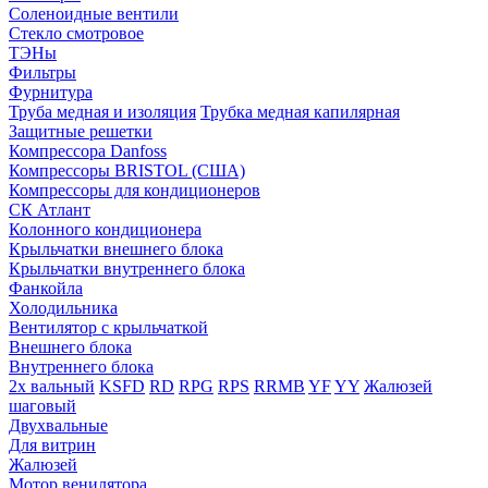
Соленоидные вентили
Стекло смотровое
ТЭНы
Фильтры
Фурнитура
Труба медная и изоляция
Трубка медная капилярная
Защитные решетки
Компрессора Danfoss
Компрессоры BRISTOL (США)
Компрессоры для кондиционеров
СК Атлант
Колонного кондиционера
Крыльчатки внешнего блока
Крыльчатки внутреннего блока
Фанкойла
Холодильника
Вентилятор с крыльчаткой
Внешнего блока
Внутреннего блока
2х вальный
KSFD
RD
RPG
RPS
RRMB
YF
YY
Жалюзей
шаговый
Двухвальные
Для витрин
Жалюзей
Мотор венилятора