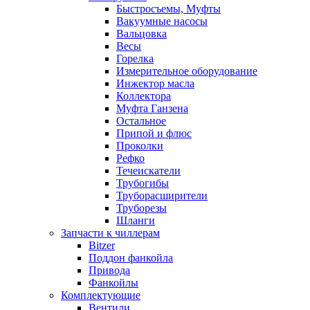
Быстросъемы, Муфты
Вакуумные насосы
Вальцовка
Весы
Горелка
Измерительное оборудование
Инжектор масла
Коллектора
Муфта Ганзена
Остальное
Припой и флюс
Проколки
Рефко
Течеискатели
Трубогибы
Труборасширители
Труборезы
Шланги
Запчасти к чиллерам
Bitzer
Поддон фанкойла
Привода
Фанкойлы
Комплектующие
Вентили