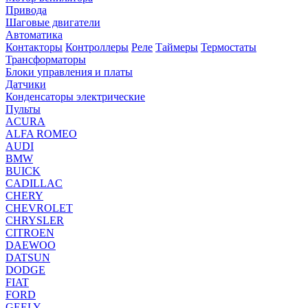
Привода
Шаговые двигатели
Автоматика
Контакторы
Контроллеры
Реле
Таймеры
Термостаты
Трансформаторы
Блоки управления и платы
Датчики
Конденсаторы электрические
Пульты
ACURA
ALFA ROMEO
AUDI
BMW
BUICK
CADILLAC
CHERY
CHEVROLET
CHRYSLER
CITROEN
DAEWOO
DATSUN
DODGE
FIAT
FORD
GEELY