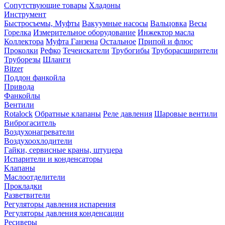
Сопутствующие товары
Хладоны
Инструмент
Быстросъемы, Муфты
Вакуумные насосы
Вальцовка
Весы
Горелка
Измерительное оборудование
Инжектор масла
Коллектора
Муфта Ганзена
Остальное
Припой и флюс
Проколки
Рефко
Течеискатели
Трубогибы
Труборасширители
Труборезы
Шланги
Bitzer
Поддон фанкойла
Привода
Фанкойлы
Вентили
Rotalock
Обратные клапаны
Реле давления
Шаровые вентили
Виброгаситель
Воздухонагреватели
Воздухоохлодители
Гайки, сервисные краны, штуцера
Испарители и конденсаторы
Клапаны
Маслоотделители
Прокладки
Разветвители
Регуляторы давления испарения
Регуляторы давления конденсации
Ресиверы