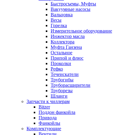
Быстросъемы, Муфты
Вакуумные насосы
Вальцовка
Весы
Горелка
Измерительное оборудование
Инжектор масла
Коллектора
Муфта Ганзена
Остальное
Припой и флюс
Проколки
Рефко
Течеискатели
Трубогибы
Труборасширители
Труборезы
Шланги
Запчасти к чиллерам
Bitzer
Поддон фанкойла
Привода
Фанкойлы
Комплектующие
Вентили