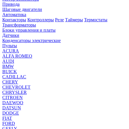
Привода
Шаговые двигатели
Автоматика
Контакторы
Контроллеры
Реле
Таймеры
Термостаты
Трансформаторы
Блоки управления и платы
Датчики
Конденсаторы электрические
Пульты
ACURA
ALFA ROMEO
AUDI
BMW
BUICK
CADILLAC
CHERY
CHEVROLET
CHRYSLER
CITROEN
DAEWOO
DATSUN
DODGE
FIAT
FORD
GEELY