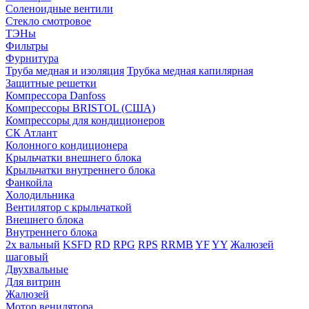
Соленоидные вентили
Стекло смотровое
ТЭНы
Фильтры
Фурнитура
Труба медная и изоляция
Трубка медная капилярная
Защитные решетки
Компрессора Danfoss
Компрессоры BRISTOL (США)
Компрессоры для кондиционеров
СК Атлант
Колонного кондиционера
Крыльчатки внешнего блока
Крыльчатки внутреннего блока
Фанкойла
Холодильника
Вентилятор с крыльчаткой
Внешнего блока
Внутреннего блока
2х вальный
KSFD
RD
RPG
RPS
RRMB
YF
YY
Жалюзей
шаговый
Двухвальные
Для витрин
Жалюзей
Мотор венилятора