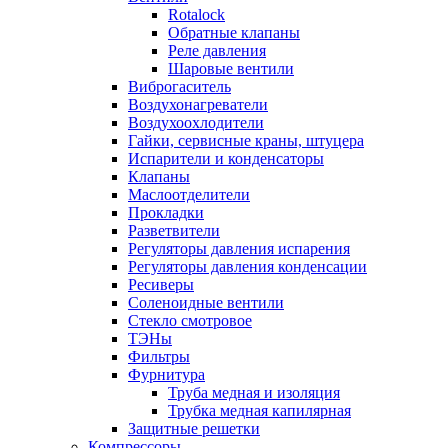
Rotalock
Обратные клапаны
Реле давления
Шаровые вентили
Виброгаситель
Воздухонагреватели
Воздухоохлодители
Гайки, сервисные краны, штуцера
Испарители и конденсаторы
Клапаны
Маслоотделители
Прокладки
Разветвители
Регуляторы давления испарения
Регуляторы давления конденсации
Ресиверы
Соленоидные вентили
Стекло смотровое
ТЭНы
Фильтры
Фурнитура
Труба медная и изоляция
Трубка медная капилярная
Защитные решетки
Компрессоры