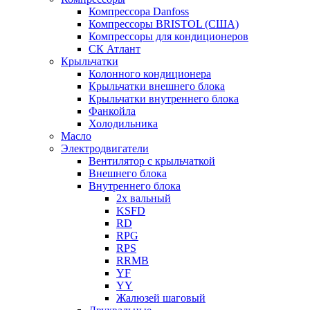
Компрессора Danfoss
Компрессоры BRISTOL (США)
Компрессоры для кондиционеров
СК Атлант
Крыльчатки
Колонного кондиционера
Крыльчатки внешнего блока
Крыльчатки внутреннего блока
Фанкойла
Холодильника
Масло
Электродвигатели
Вентилятор с крыльчаткой
Внешнего блока
Внутреннего блока
2х вальный
KSFD
RD
RPG
RPS
RRMB
YF
YY
Жалюзей шаговый