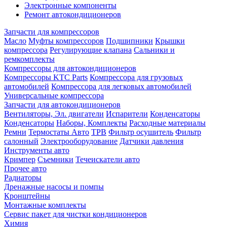
Электронные компоненты
Ремонт автокондиционеров
Запчасти для компрессоров
Масло
Муфты компрессоров
Подшипники
Крышки
компрессора
Регулирующие клапана
Сальники и
ремкомплекты
Компрессоры для автокондиционеров
Компрессоры KTC Parts
Компрессора для грузовых
автомобилей
Компрессора для легковых автомобилей
Универсальные компрессора
Запчасти для автокондиционеров
Вентиляторы, Эл. двигатели
Испарители
Конденсаторы
Конденсаторы
Наборы, Комплекты
Расходные материалы
Ремни
Термостаты Авто
ТРВ
Фильтр осушитель
Фильтр
салонный
Электрооборудование
Датчики давления
Инструменты авто
Кримпер
Съемники
Течеискатели авто
Прочее авто
Радиаторы
Дренажные насосы и помпы
Кронштейны
Монтажные комплекты
Сервис пакет для чистки кондиционеров
Химия