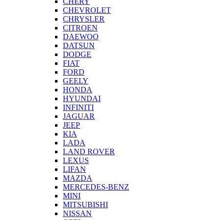
CHERY
CHEVROLET
CHRYSLER
CITROEN
DAEWOO
DATSUN
DODGE
FIAT
FORD
GEELY
HONDA
HYUNDAI
INFINITI
JAGUAR
JEEP
KIA
LADA
LAND ROVER
LEXUS
LIFAN
MAZDA
MERCEDES-BENZ
MINI
MITSUBISHI
NISSAN