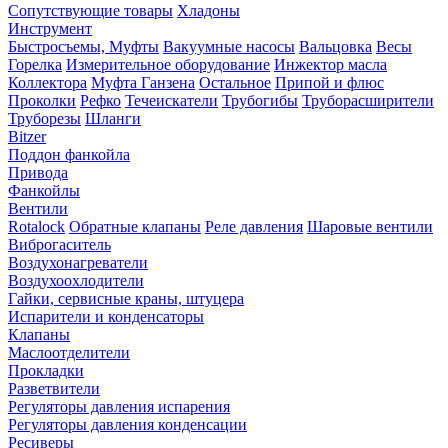
Сопутствующие товары
Хладоны
Инструмент
Быстросъемы, Муфты
Вакуумные насосы
Вальцовка
Весы
Горелка
Измерительное оборудование
Инжектор масла
Коллектора
Муфта Ганзена
Остальное
Припой и флюс
Проколки
Рефко
Течеискатели
Трубогибы
Труборасширители
Труборезы
Шланги
Bitzer
Поддон фанкойла
Привода
Фанкойлы
Вентили
Rotalock
Обратные клапаны
Реле давления
Шаровые вентили
Виброгаситель
Воздухонагреватели
Воздухоохлодители
Гайки, сервисные краны, штуцера
Испарители и конденсаторы
Клапаны
Маслоотделители
Прокладки
Разветвители
Регуляторы давления испарения
Регуляторы давления конденсации
Ресиверы