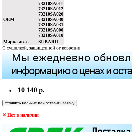
73210SA011
73210SA012
73210SA020
OEM
73210SA030
73210SA031
73210SA000
73210SA010
Марка авто
SUBARU
С сушилкой, защищенной от коррозии.
10 140 р.
Уточнить наличие или оставить заявку
✕ Нет в наличии