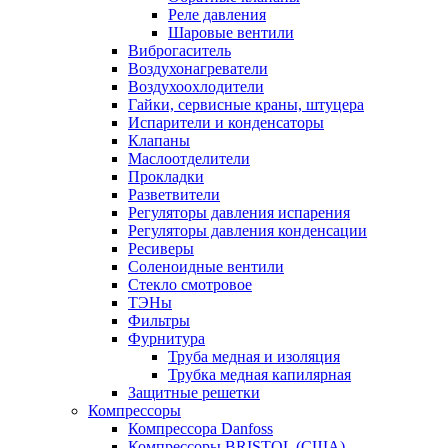
Реле давления
Шаровые вентили
Виброгаситель
Воздухонагреватели
Воздухоохлодители
Гайки, сервисные краны, штуцера
Испарители и конденсаторы
Клапаны
Маслоотделители
Прокладки
Разветвители
Регуляторы давления испарения
Регуляторы давления конденсации
Ресиверы
Соленоидные вентили
Стекло смотровое
ТЭНы
Фильтры
Фурнитура
Труба медная и изоляция
Трубка медная капилярная
Защитные решетки
Компрессоры
Компрессора Danfoss
Компрессоры BRISTOL (США)