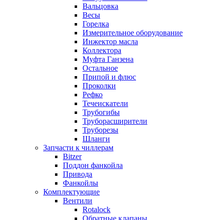
Вальцовка
Весы
Горелка
Измерительное оборудование
Инжектор масла
Коллектора
Муфта Ганзена
Остальное
Припой и флюс
Проколки
Рефко
Течеискатели
Трубогибы
Труборасширители
Труборезы
Шланги
Запчасти к чиллерам
Bitzer
Поддон фанкойла
Привода
Фанкойлы
Комплектующие
Вентили
Rotalock
Обратные клапаны