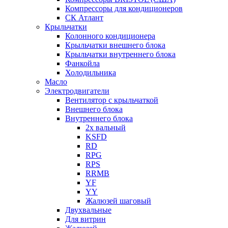
Компрессоры для кондиционеров
СК Атлант
Крыльчатки
Колонного кондиционера
Крыльчатки внешнего блока
Крыльчатки внутреннего блока
Фанкойла
Холодильника
Масло
Электродвигатели
Вентилятор с крыльчаткой
Внешнего блока
Внутреннего блока
2х вальный
KSFD
RD
RPG
RPS
RRMB
YF
YY
Жалюзей шаговый
Двухвальные
Для витрин