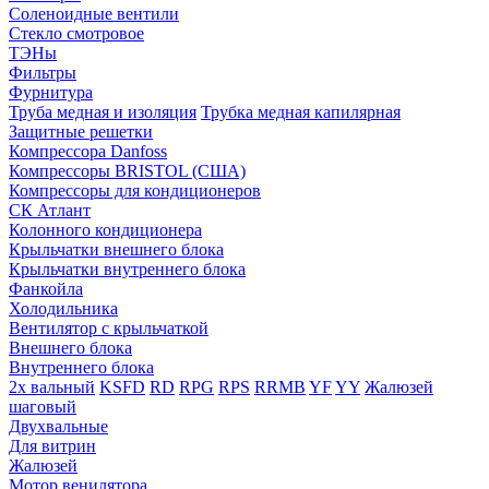
Соленоидные вентили
Стекло смотровое
ТЭНы
Фильтры
Фурнитура
Труба медная и изоляция
Трубка медная капилярная
Защитные решетки
Компрессора Danfoss
Компрессоры BRISTOL (США)
Компрессоры для кондиционеров
СК Атлант
Колонного кондиционера
Крыльчатки внешнего блока
Крыльчатки внутреннего блока
Фанкойла
Холодильника
Вентилятор с крыльчаткой
Внешнего блока
Внутреннего блока
2х вальный
KSFD
RD
RPG
RPS
RRMB
YF
YY
Жалюзей
шаговый
Двухвальные
Для витрин
Жалюзей
Мотор венилятора