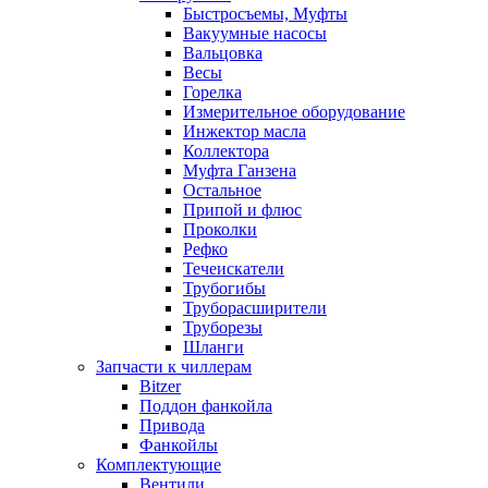
Быстросъемы, Муфты
Вакуумные насосы
Вальцовка
Весы
Горелка
Измерительное оборудование
Инжектор масла
Коллектора
Муфта Ганзена
Остальное
Припой и флюс
Проколки
Рефко
Течеискатели
Трубогибы
Труборасширители
Труборезы
Шланги
Запчасти к чиллерам
Bitzer
Поддон фанкойла
Привода
Фанкойлы
Комплектующие
Вентили