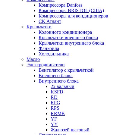
Компрессора Danfoss
Компрессоры BRISTOL (США)
Компрессоры для кондиционеров
СК Атлант
Крыльчатки
Колонного кондиционера
Крыльчатки внешнего блока
Крыльчатки внутреннего блока
Фанкойла
Холодильника
Масло
Электродвигатели
Вентилятор с крыльчаткой
Внешнего блока
Внутреннего блока
2х вальный
KSFD
RD
RPG
RPS
RRMB
YF
YY
Жалюзей шаговый