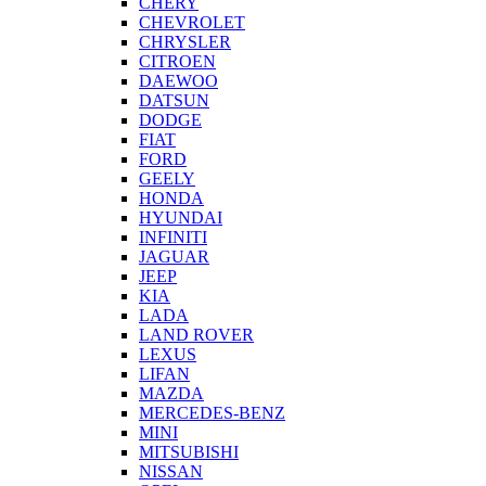
CHERY
CHEVROLET
CHRYSLER
CITROEN
DAEWOO
DATSUN
DODGE
FIAT
FORD
GEELY
HONDA
HYUNDAI
INFINITI
JAGUAR
JEEP
KIA
LADA
LAND ROVER
LEXUS
LIFAN
MAZDA
MERCEDES-BENZ
MINI
MITSUBISHI
NISSAN