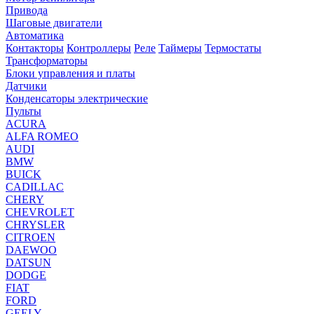
Привода
Шаговые двигатели
Автоматика
Контакторы
Контроллеры
Реле
Таймеры
Термостаты
Трансформаторы
Блоки управления и платы
Датчики
Конденсаторы электрические
Пульты
ACURA
ALFA ROMEO
AUDI
BMW
BUICK
CADILLAC
CHERY
CHEVROLET
CHRYSLER
CITROEN
DAEWOO
DATSUN
DODGE
FIAT
FORD
GEELY