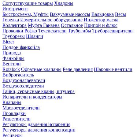
Сопутствующие товары
Хладоны
Инструмент
Быстросъемы, Муфты
Вакуумные насосы
Вальцовка
Весы
Горелка
Измерительное оборудование
Инжектор масла
Коллектора
Муфта Ганзена
Остальное
Припой и флюс
Проколки
Рефко
Течеискатели
Трубогибы
Труборасширители
Труборезы
Шланги
Bitzer
Поддон фанкойла
Привода
Фанкойлы
Вентили
Rotalock
Обратные клапаны
Реле давления
Шаровые вентили
Виброгаситель
Воздухонагреватели
Воздухоохлодители
Гайки, сервисные краны, штуцера
Испарители и конденсаторы
Клапаны
Маслоотделители
Прокладки
Разветвители
Регуляторы давления испарения
Регуляторы давления конденсации
Ресиверы