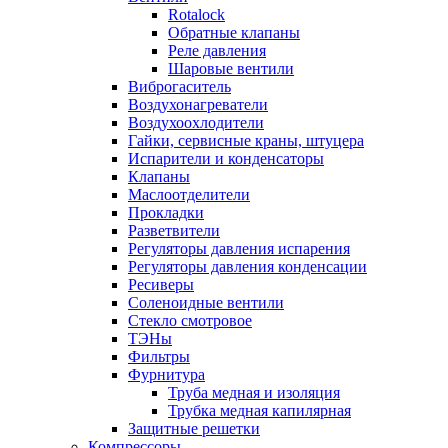
Rotalock
Обратные клапаны
Реле давления
Шаровые вентили
Виброгаситель
Воздухонагреватели
Воздухоохлодители
Гайки, сервисные краны, штуцера
Испарители и конденсаторы
Клапаны
Маслоотделители
Прокладки
Разветвители
Регуляторы давления испарения
Регуляторы давления конденсации
Ресиверы
Соленоидные вентили
Стекло смотровое
ТЭНы
Фильтры
Фурнитура
Труба медная и изоляция
Трубка медная капилярная
Защитные решетки
Компрессоры