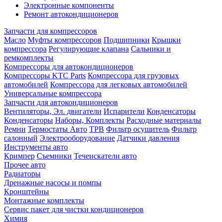
Электронные компоненты
Ремонт автокондиционеров
Запчасти для компрессоров
Масло
Муфты компрессоров
Подшипники
Крышки
компрессора
Регулирующие клапана
Сальники и
ремкомплекты
Компрессоры для автокондиционеров
Компрессоры KTC Parts
Компрессора для грузовых
автомобилей
Компрессора для легковых автомобилей
Универсальные компрессора
Запчасти для автокондиционеров
Вентиляторы, Эл. двигатели
Испарители
Конденсаторы
Конденсаторы
Наборы, Комплекты
Расходные материалы
Ремни
Термостаты Авто
ТРВ
Фильтр осушитель
Фильтр
салонный
Электрооборудование
Датчики давления
Инструменты авто
Кримпер
Съемники
Течеискатели авто
Прочее авто
Радиаторы
Дренажные насосы и помпы
Кронштейны
Монтажные комплекты
Сервис пакет для чистки кондиционеров
Химия